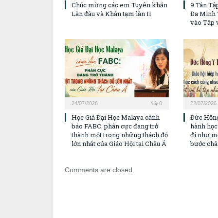
Chúc mừng các em Tuyên khấn
9 Tân Tậ
Lần đầu và Khấn tạm lần II
Đa Minh 
vào Tập 
24/07/2026
0
22/07/2026
Học Giả Đại Học Malaya cảnh
Đức Hồng
báo FABC: phân cực đang trở
hành học
thành một trong những thách đố
đi như m
lớn nhất của Giáo Hội tại Châu Á
bước châ
Comments are closed.