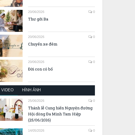
20/06/2026
0
Thư gởi Ba
20/06/2026
0
Chuyến xe đêm
20/06/2026
0
Đời con có bố
VIDEO
HÌNH ẢNH
25/06/2026
0
Thánh lễ Cung hiến Nguyện đường
Hội dòng Đa Minh Tam Hiệp
(25/06/2016)
14/05/2026
0