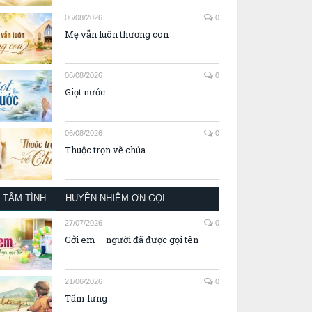
06/08/2026
0
Mẹ vẫn luôn thương con
06/08/2026
0
Giọt nước
06/08/2026
0
Thuộc trọn về chúa
TÂM TÌNH
HUYỀN NHIỆM ƠN GỌI
27/07/2026
0
Gởi em – người đã được gọi tên
21/06/2026
0
Tấm lưng