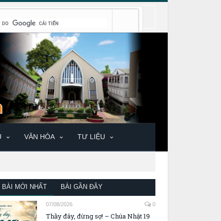
U
VĂN HÓA
TƯ LIỆU
BÀI MỚI NHẤT
BÀI GẦN ĐÂY
07/08/2026
0
Thầy đây, đừng sợ! – Chúa Nhật 19