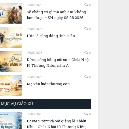
07/08/2026
0
Sẽ chẳng có gì mà anh em không
làm được – SN ngày 08.08.2026
06/08/2026
0
Hôn lễ cùng đấng tình quân
06/08/2026
0
Đừng sống bằng nỗi sợ – Chúa Nhật
19 Thường Niên, năm A
06/08/2026
0
Mẹ vẫn luôn thương con
MỤC VỤ GIÁO XỨ
06/08/2026
0
PowerPoint và bài giảng lễ Thiếu
Nhi – Chúa Nhật 19 Thường Niên,