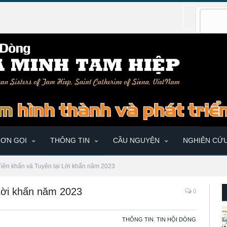
ƠN GỌI
THÔNG TIN
CẦU NGUYỆN
NGHIÊN CỨ
Tiên khấn và Tuyên lại Lời khấn năm 2023
 Lời khấn năm 2023
0
THÔNG TIN
,
TIN HỘI DÒNG