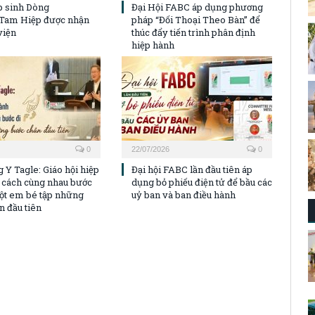
p sinh Dòng
Đại Hội FABC áp dụng phương
Tam Hiệp được nhận
pháp “Đối Thoại Theo Bàn” để
viện
thúc đẩy tiến trình phân định
hiệp hành
0
22/07/2026
0
 Y Tagle: Giáo hội hiệp
Đại hội FABC lần đầu tiên áp
 cách cùng nhau bước
dụng bỏ phiếu điện tử để bầu các
ột em bé tập những
uỷ ban và ban điều hành
n đầu tiên