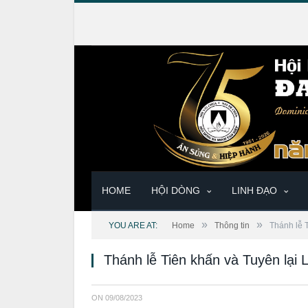
HOME
HỘI DÒNG
LINH ĐẠO
»
»
YOU ARE AT:
Home
Thông tin
Thánh lễ 
Thánh lễ Tiên khấn và Tuyên lại
ON
09/08/2023