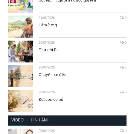
21/06/2026
0
Tấm lưng
20/06/2026
0
Thư gởi Ba
20/06/2026
0
Chuyến xe đêm
20/06/2026
0
Đời con có bố
VIDEO
HÌNH ẢNH
25/06/2026
0