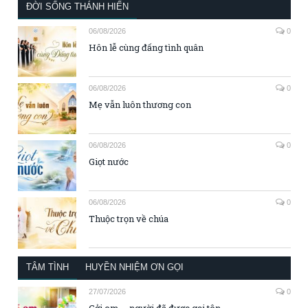
ĐỜI SỐNG THÁNH HIẾN
06/08/2026
0
Hôn lễ cùng đấng tình quân
06/08/2026
0
Mẹ vẫn luôn thương con
06/08/2026
0
Giọt nước
06/08/2026
0
Thuộc trọn về chúa
TÂM TÌNH
HUYỀN NHIỆM ƠN GỌI
27/07/2026
0
Gởi em – người đã được gọi tên