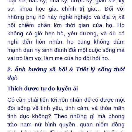
luật sư, bác sỹ, nha sỹ, dược sỹ, giáo sư, kỹ
sư, khoa học gia, chính trị gia… Đối với
những phụ nữ này nghề nghiệp và địa vị xã
hội chiếm phần lớn thời gian của họ. Họ
không có giờ hẹn hò, yêu đương, và dù có
nghĩ đến hôn nhân, họ cũng không dám
mạnh dạn hy sinh đánh đổi một cuộc sống mà
vai trò làm vợ, làm mẹ của họ đòi hỏi họ.
2. Ảnh hưởng xã hội & Triết lý sống thời
đại:
Thích được tự do luyến ái
Có cần phải tiến tới hôn nhân để có được một
đời sống về tình yêu, tình cảm, và thỏa mãn
tình dục không? Theo những gì mà phong
trào nam nữ bình quyền, quan niệm đồng