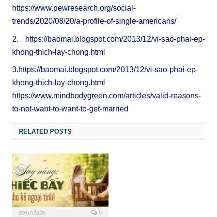
https://www.pewresearch.org/
social-
trends/2020/08/20/a-
profile-of-single-americans/
2.
https://baomai.blogspot.com/
2013/12/vi-sao-phai-ep-
khong-
thich-lay-chong.html
3.
https://baomai.blogspot.com/
2013/12/vi-sao-phai-ep-
khong-
thich-lay-chong.html
https://www.mindbodygreen.com/
articles/valid-reasons-
to-not-
want-to-want-to-get-married
RELATED POSTS
20/07/2026
0