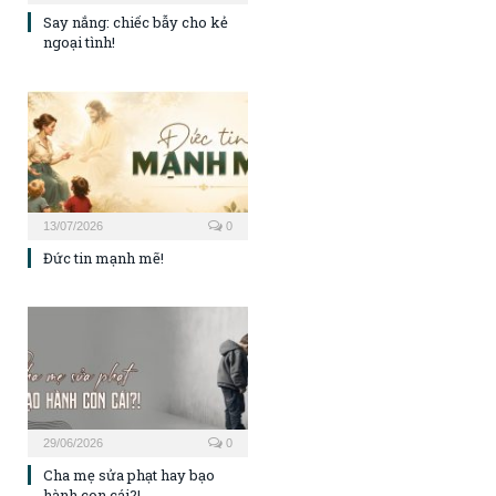
Say nắng: chiếc bẫy cho kẻ
ngoại tình!
13/07/2026
0
Đức tin mạnh mẽ!
29/06/2026
0
Cha mẹ sửa phạt hay bạo
hành con cái?!