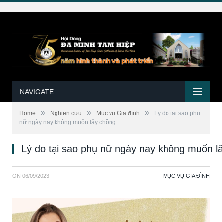
NAVIGATE
»
»
»
Home
Nghiên cứu
Mục vụ Gia đình
Lý do tại sao phụ
nữ ngày nay không muốn lấy chồng
Lý do tại sao phụ nữ ngày nay không muốn l
ON
06/09/2023
MỤC VỤ GIA ĐÌNH