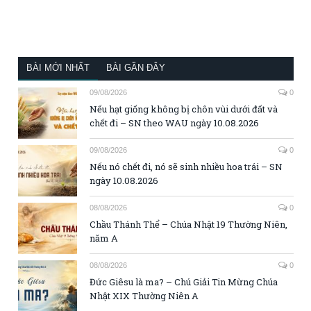
BÀI MỚI NHẤT
BÀI GẦN ĐÂY
09/08/2026
0
Nếu hạt giống không bị chôn vùi dưới đất và
chết đi – SN theo WAU ngày 10.08.2026
09/08/2026
0
Nếu nó chết đi, nó sẽ sinh nhiều hoa trái – SN
ngày 10.08.2026
08/08/2026
0
Chầu Thánh Thể – Chúa Nhật 19 Thường Niên,
năm A
08/08/2026
0
Đức Giêsu là ma? – Chú Giải Tin Mừng Chúa
Nhật XIX Thường Niên A