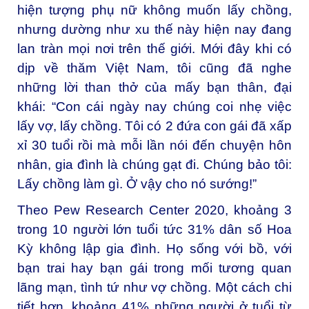
hiện tượng phụ nữ không muốn lấy chồng,
nhưng dường như xu thế này hiện nay đang
lan tràn mọi nơi trên thế giới. Mới đây khi có
dịp về thăm Việt Nam, tôi cũng đã nghe
những lời than thở của mấy bạn thân, đại
khái: “Con cái ngày nay chúng coi nhẹ việc
lấy vợ, lấy chồng. Tôi có 2 đứa con gái đã xấp
xỉ 30 tuổi rồi mà mỗi lần nói đến chuyện hôn
nhân, gia đình là chúng gạt đi. Chúng bảo tôi:
Lấy chồng làm gì. Ở vậy cho nó sướng!”
Theo Pew Research Center 2020, khoảng 3
trong 10 người lớn tuổi tức 31% dân số Hoa
Kỳ không lập gia đình. Họ sống với bồ, với
bạn trai hay bạn gái trong mối tương quan
lãng mạn, tình tứ như vợ chồng. Một cách chi
tiết hơn, khoảng 41% những người ở tuổi từ