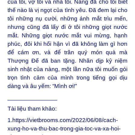
của tôi, vợ tôi và nhà tôi. Nàng đã cho tôi biết
thế nào là vị ngọt của tình yêu. Đã đem lại cho
tôi những nụ cười, những ánh mắt trìu mến,
nhưng cũng đã lấy đi ở tôi những giọt nước
mắt. Những giọt nước mắt vui mừng, hạnh
phúc, đôi khi hối hận vì đã không làm gì hơn
để cám ơn, và để trân quý món quà mà
Thượng Đế đã ban tặng. Nhân dịp kỷ niệm
sinh nhật của nàng, một lần nữa tôi muốn gói
trọn tình cảm của mình trong tiếng gọi dịu
dàng và âu yếm: “Mình ơi!”
_______________
Tài liệu tham khảo:
1.
https://vietbrooms.com/2022/06/08/cach-
xung-ho-va-thu-bac-trong-gia-toc-va-xa-hoi-