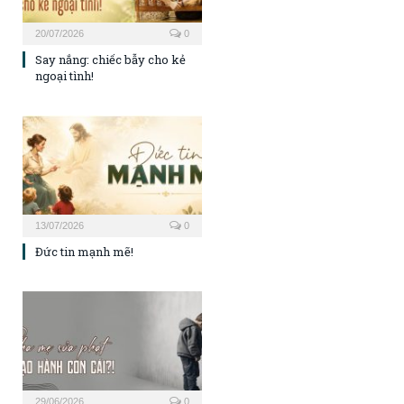
20/07/2026
0
Say nắng: chiếc bẫy cho kẻ
ngoại tình!
13/07/2026
0
Đức tin mạnh mẽ!
29/06/2026
0