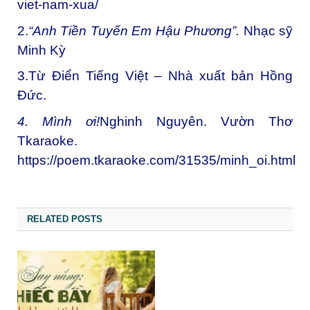
viet-nam-xua/
2.
“Anh Tiền Tuyến Em Hậu Phương”.
Nhạc sỹ
Minh Kỳ
3.Từ Điển Tiếng Việt – Nhà xuất bản Hồng
Đức.
4. Mình ơi!
Nghinh Nguyên
. Vườn Thơ
Tkaraoke.
https://poem.tkaraoke.com/31535/minh_oi.html
RELATED POSTS