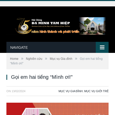
NAVIGATE
»
»
»
Home
Nghiên cứu
Mục vụ Gia đình
Gọi em hai tiếng
“Mình ơi!”
Gọi em hai tiếng “Mình ơi!”
ON
13/02/2024
MỤC VỤ GIA ĐÌNH
,
MỤC VỤ GIỚI TRẺ