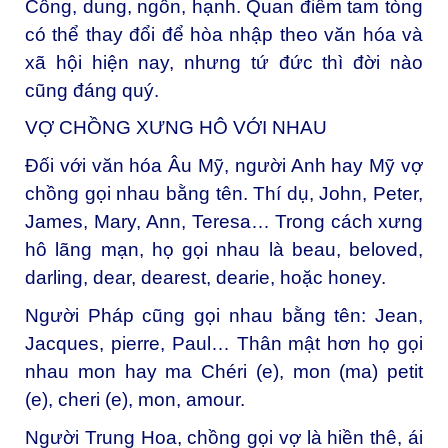
Công, dung, ngôn, hạnh. Quan điểm tam tòng
có thể thay đổi để hòa nhập theo văn hóa và
xã hội hiện nay, nhưng tứ đức thì đời nào
cũng đáng quý.
VỢ CHỒNG XƯNG HÔ VỚI NHAU
Đối với văn hóa Âu Mỹ, người Anh hay Mỹ vợ
chồng gọi nhau bằng tên. Thí dụ, John, Peter,
James, Mary, Ann, Teresa… Trong cách xưng
hô lãng mạn, họ gọi nhau là beau, beloved,
darling, dear, dearest, dearie, hoặc honey.
Người Pháp cũng gọi nhau bằng tên: Jean,
Jacques, pierre, Paul… Thân mật hơn họ gọi
nhau mon hay ma Chéri (e), mon (ma) petit
(e), cheri (e), mon, amour.
Người Trung Hoa, chồng gọi vợ là hiền thê, ái