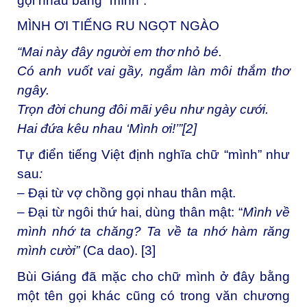
gọi nhau bằng “mình”.
MÌNH ƠI TIẾNG RU NGỌT NGÀO
“Mai này đây người em thơ nhỏ bé.
Có anh vuốt vai gầy, ngắm làn môi thắm thơ
ngây.
Trọn đời chung đôi mãi yêu như ngày cưới.
Hai đứa kêu nhau ‘Mình ơi!’”[2]
Tự điển tiếng Việt định nghĩa chữ “mình” như
sau
:
– Đại từ vợ chồng gọi nhau thân mật.
– Đại từ ngôi thứ hai, dùng thân mật: “
Mình về
mình nhớ ta chăng? Ta về ta nhớ hàm răng
mình cười”
(Ca dao). [3]
Bùi Giáng đã mặc cho chữ mình ở đây bằng
một tên gọi khác cũng có trong văn chương