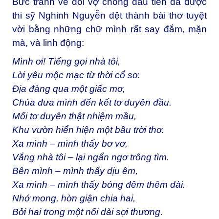
Bức tranh về đôi vợ chồng đầu tiên đã được
thi sỹ Nghinh Nguyễn dệt thành bài thơ tuyệt
vời bằng những chữ mình rất say đắm, mặn
mà, và linh động:
Mình ơi! Tiếng gọi nhà tôi,
Lời yêu mộc mạc từ thời cổ sơ.
Địa đàng qua một giấc mơ,
Chúa đưa mình đến kết tơ duyên đầu.
Mối tơ duyên thật nhiệm mầu,
Khu vườn hiển hiện một bầu trời thơ.
Xa mình – mình thấy bơ vơ,
Vắng nhà tôi – lại ngẩn ngơ trông tìm.
Bên mình – mình thấy dịu êm,
Xa mình – mình thấy bóng đêm thêm dài.
Nhớ mong, hờn giận chia hai,
Bởi hai trong một nối dài sợi thương.