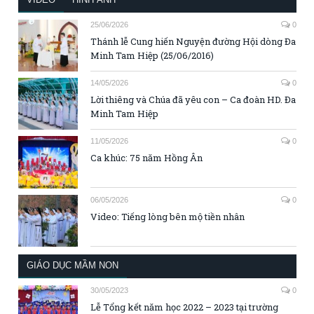
25/06/2026
0
Thánh lễ Cung hiến Nguyện đường Hội dòng Đa
Minh Tam Hiệp (25/06/2016)
14/05/2026
0
Lời thiêng và Chúa đã yêu con – Ca đoàn HD. Đa
Minh Tam Hiệp
11/05/2026
0
Ca khúc: 75 năm Hồng Ân
06/05/2026
0
Video: Tiếng lòng bên mộ tiền nhân
GIÁO DỤC MẦM NON
30/05/2023
0
Lễ Tổng kết năm học 2022 – 2023 tại trường