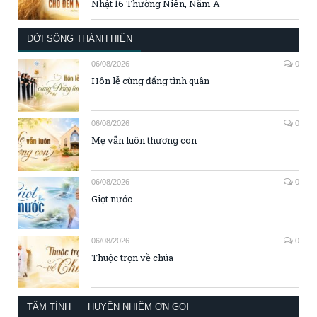
Nhật 16 Thường Niên, Năm A
ĐỜI SỐNG THÁNH HIẾN
06/08/2026
0
Hôn lễ cùng đấng tình quân
06/08/2026
0
Mẹ vẫn luôn thương con
06/08/2026
0
Giọt nước
06/08/2026
0
Thuộc trọn về chúa
TÂM TÌNH
HUYỀN NHIỆM ƠN GỌI