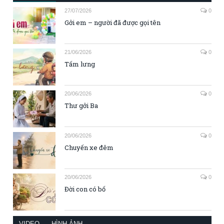
27/07/2026
0
Gởi em – người đã được gọi tên
21/06/2026
0
Tấm lưng
20/06/2026
0
Thư gởi Ba
20/06/2026
0
Chuyến xe đêm
20/06/2026
0
Đời con có bố
VIDEO
HÌNH ẢNH