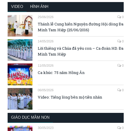
VIDEO
HÌNH ẢNH
25/06/2026
0
Thánh lễ Cung hiến Nguyện đường Hội dòng Đa
Minh Tam Hiệp (25/06/2016)
14/05/2026
0
Lời thiêng và Chúa đã yêu con – Ca đoàn HD. Đa
Minh Tam Hiệp
11/05/2026
0
Ca khúc: 75 năm Hồng Ân
06/05/2026
0
Video: Tiếng lòng bên mộ tiền nhân
GIÁO DỤC MẦM NON
30/05/2023
0