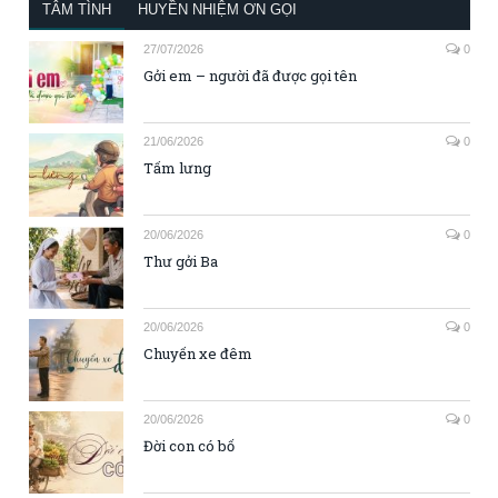
TÂM TÌNH
HUYỀN NHIỆM ƠN GỌI
27/07/2026
0
Gởi em – người đã được gọi tên
21/06/2026
0
Tấm lưng
20/06/2026
0
Thư gởi Ba
20/06/2026
0
Chuyến xe đêm
20/06/2026
0
Đời con có bố