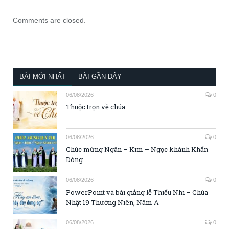
Comments are closed.
BÀI MỚI NHẤT
BÀI GẦN ĐÂY
06/08/2026
0
Thuộc trọn về chúa
06/08/2026
0
Chúc mừng Ngân – Kim – Ngọc khánh Khấn
Dòng
06/08/2026
0
PowerPoint và bài giảng lễ Thiếu Nhi – Chúa
Nhật 19 Thường Niên, Năm A
06/08/2026
0