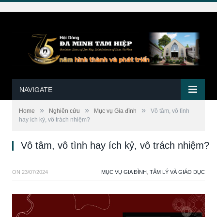
NAVIGATE
»
»
»
Home
Nghiên cứu
Mục vụ Gia đình
Vô tâm, vô tình
hay ích kỷ, vô trách nhiệm?
Vô tâm, vô tình hay ích kỷ, vô trách nhiệm?
ON
23/07/2024
MỤC VỤ GIA ĐÌNH
,
TÂM LÝ VÀ GIÁO DỤC