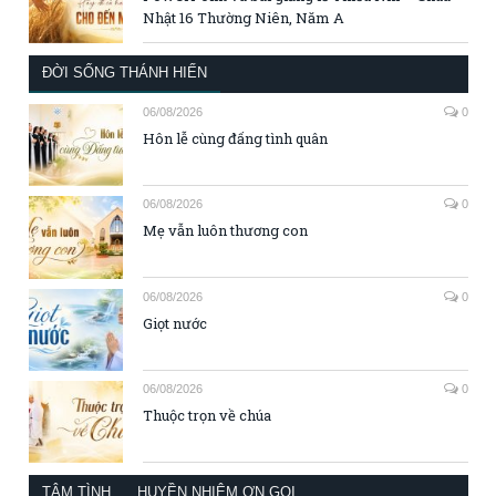
Nhật 16 Thường Niên, Năm A
ĐỜI SỐNG THÁNH HIẾN
06/08/2026
0
Hôn lễ cùng đấng tình quân
06/08/2026
0
Mẹ vẫn luôn thương con
06/08/2026
0
Giọt nước
06/08/2026
0
Thuộc trọn về chúa
TÂM TÌNH
HUYỀN NHIỆM ƠN GỌI