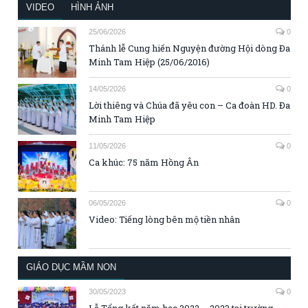
VIDEO
HÌNH ẢNH
25/06/2026
0
Thánh lễ Cung hiến Nguyện đường Hội dòng Đa
Minh Tam Hiệp (25/06/2016)
14/05/2026
0
Lời thiêng và Chúa đã yêu con – Ca đoàn HD. Đa
Minh Tam Hiệp
11/05/2026
0
Ca khúc: 75 năm Hồng Ân
06/05/2026
0
Video: Tiếng lòng bên mộ tiền nhân
GIÁO DỤC MẦM NON
30/05/2023
0