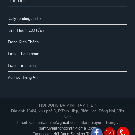
HỌC HỎI
Daily reading audio
Kinh Thánh 100 tuần
Trang Kinh Thánh
Trang Thánh nhạc
Trang Tin mừng
Vui học Tiếng Anh
HỘI DÒNG ĐA MINH TAM HIỆP
Địa chỉ:
134/4, khu phố 5, P.Tam Hiệp, Biên Hòa, Đồng Nai, Việt
Nam
Email:
daminhtamhiep@gmail.com
-
Ban Truyền Thông :
bantruyenthongdmth@gmail.com
Facebook :
Hội Dòng Đa Minh Tam Hiệp