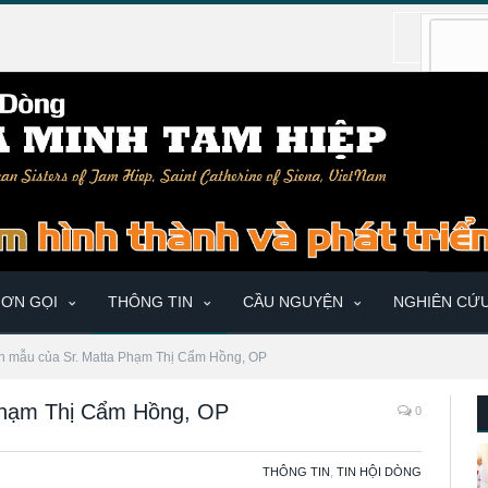
ƠN GỌI
THÔNG TIN
CẦU NGUYỆN
NGHIÊN CỨ
hân mẫu của Sr. Matta Phạm Thị Cẩm Hồng, OP
 Phạm Thị Cẩm Hồng, OP
0
THÔNG TIN
,
TIN HỘI DÒNG