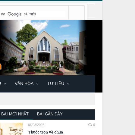
U
VĂN HÓA
TƯ LIỆU
BÀI MỚI NHẤT
BÀI GẦN ĐÂY
06/08/2026
0
Thuộc trọn về chúa