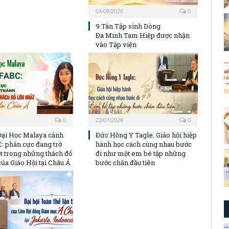
04/08/2026
0
9 Tân Tập sinh Dòng
Đa Minh Tam Hiệp được nhận
vào Tập viện
0
22/07/2026
0
Đại Học Malaya cảnh
Đức Hồng Y Tagle: Giáo hội hiệp
: phân cực đang trở
hành học cách cùng nhau bước
t trong những thách đố
đi như một em bé tập những
của Giáo Hội tại Châu Á
bước chân đầu tiên