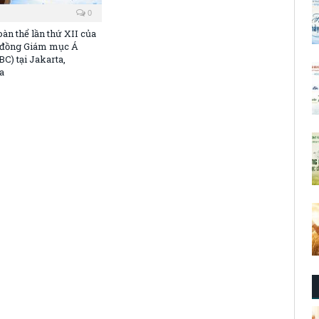
0
oàn thể lần thứ XII của
 đồng Giám mục Á
C) tại Jakarta,
a