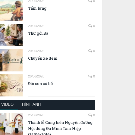
21/06/2026
0
Tấm lưng
20/06/2026
0
Thư gởi Ba
20/06/2026
0
Chuyến xe đêm
20/06/2026
0
Đời con có bố
VIDEO
HÌNH ẢNH
25/06/2026
0
Thánh lễ Cung hiến Nguyện đường
Hội dòng Đa Minh Tam Hiệp
(25/06/2016)