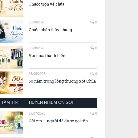
Thuộc trọn về chúa
06/08/2026
0
Chiếc nhẫn thủy chung
05/08/2026
0
Vui mùa thánh hiến
05/08/2026
0
50 năm trong lòng thương xót Chúa
TÂM TÌNH
HUYỀN NHIỆM ƠN GỌI
27/07/2026
0
Gởi em – người đã được gọi tên