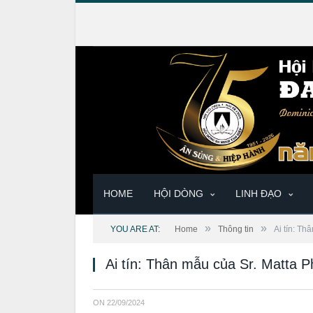
HOME
HỘI DÒNG
LINH ĐẠO
»
»
YOU ARE AT:
Home
Thông tin
Ai tín: T
Ai tín: Thân mẫu của Sr. Matta
ON
22/09/2024