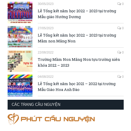
30/05/2023
0
Lễ Tổng kết năm học 2022 – 2023 tại trường
Mẫu giáo Hướng Dương
27/05/2023
0
Lễ Tổng kết năm học 2022 – 2023 tại trường
Mầm non Măng Non
22/08/2022
0
Trường Mầm Non Măng Non tựu trường niên
khóa 2022 – 2023
04/08/2022
0
Lễ Tổng kết năm học 2021 – 2022 tại trường
Mẫu Giáo Hoa Anh Đào
CÁC TRANG CẦU NGUYỆN