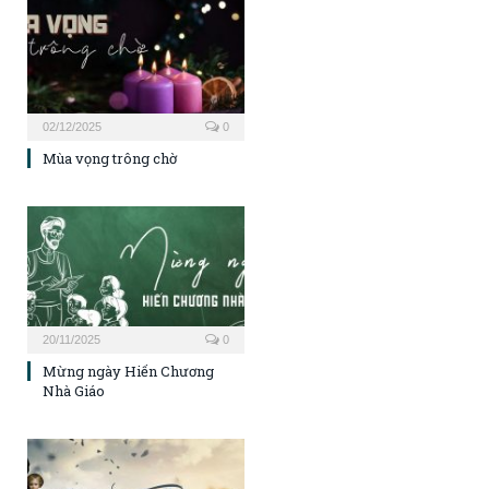
02/12/2025
0
Mùa vọng trông chờ
20/11/2025
0
Mừng ngày Hiến Chương
Nhà Giáo