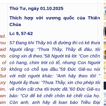
Thứ Tư, ngày 01.10.2025
Thích hợp với vương quốc của Thiên
Chúa
Lc 9, 57-62
ad,
you
57
Đang khi Thầy trò đi đường thì có kẻ thưa
aid
Người rằng: “Thưa Thầy, Thầy đi đâu, tôi
rds
cũng xin đi theo.”
58
Người trả lời: “Con chồn
 of
có hang, chim trời có tổ, nhưng Con Người
 59
không có chỗ tựa đầu.”
59
Đức Giê-su nói
But
với một người khác: “Anh hãy theo tôi! ”
bury
Người ấy thưa: “Thưa Thầy, xin cho phép tôi
im,
về chôn cất cha tôi trước đã.”
60
Đức Giê-su
own
bảo: “Cứ để kẻ chết chôn kẻ chết của họ.
aim
Còn anh, anh hãy đi loan báo Triều Đại