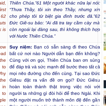
id,
Thiên Chúa.”
61
Một người khác nữa lại nói:
irst
“Thưa Thầy, tôi xin theo Thầy, nhưng xin
 62
cho phép tôi từ biệt gia đình trước đã.”
62
uts
Đức Giê-su bảo: “Ai đã tra tay cầm cày mà
 is
còn ngoái lại đàng sau, thì không thích hợp
với Nước Thiên Chúa.”
low
Suy niệm:
Bạn có sẵn sàng đi theo Chúa
ead
bất cứ nơi nào Người dẫn bạn đến không?
the
Cùng với ơn gọi, Thiên Chúa ban ơn sủng
 to
để đáp trả và sức mạnh để bước theo tất cả
Why
mọi nẽo đường cho đến cùng. Tại sao Đức
the
Giêsu đặt ra vấn đề ơn gọi? Đức Giêsu
 in
hoàn toàn thành thật trong việc nói với
 to
người ta những gì đòi hỏi để theo Ngài. Khi
ple
một người muốn trở thành môn đệ đến gần