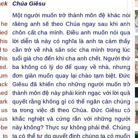
ack
Chúa Giêsu
Một người muốn trở thành môn đệ khác nói
 he
răèng anh sẽ theo Chúa ngay sau khi anh
ied
chôn cất cha mình. Điều anh muốn nói qua
his
lời diễn tả này có nghĩa là anh ta cảm thấy
 to
cần trở về nhà săn sóc cha mình trong lúc
his
tuổi già cho đến khi cha anh chết. Người thứ
ed.
ba không có lý do để quay về nhà, nhưng
urn
đơn giản muốn quay lại chào tạm biệt. Đức
ack
Giêsu đã khiến cho những người muốn trở
sed
thành môn đệ này phải kinh ngạc với lời quả
ark
quyết rằng không gì có thể ngăn cản chúng
 us
ta trong việc đi theo Chúa. Đức Giêsu có
sus
khắc nghiệt và cứng rắn với những người
-be
này không? Thực sự không phải thế. Chúng
 to
ta có thể tự do quyết định chúng ta có muốn