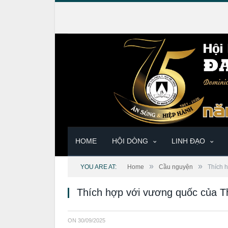
HOME
HỘI DÒNG
LINH ĐẠO
»
»
YOU ARE AT:
Home
Cầu nguyện
Thích 
Thích hợp với vương quốc của T
ON
30/09/2025