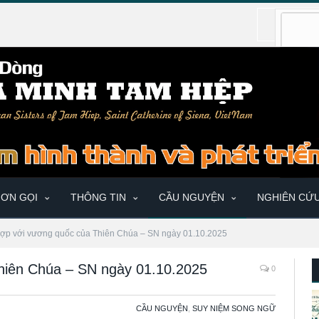
ƠN GỌI
THÔNG TIN
CẦU NGUYỆN
NGHIÊN CỨ
hợp với vương quốc của Thiên Chúa – SN ngày 01.10.2025
hiên Chúa – SN ngày 01.10.2025
0
CẦU NGUYỆN
,
SUY NIỆM SONG NGỮ