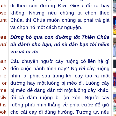
ath
đi theo con đường Đức Giêsu đề ra hay
ose
không. Nhưng nếu chúng ta chọn theo
unt
Chúa, thì Chúa muốn chúng ta phải trả giá
và chọn nó một cách tự nguyện.
has
Đừng bỏ qua con đường tốt Thiên Chúa
and
đã dành cho bạn, nó sẽ dẫn bạn tới niềm
vui và tự do
man
Câu chuyện người cày ruộng có liên hệ gì
? A
đến cuộc hành trình này? Người cày ruộng
ile
nhìn lại phía sau trong khi cày tạo ra một
 or
đường hay một luống bị méo đi. Luống cày
ome
bị méo dễ dàng dẫn tới một luống cày khác,
ily
rồi cả đám ruộng bị lộn xộn. Người cày
d is
ruộng phải nhìn thẳng về phía trước để giữ
ook
cho cái cày đi đúng hướng. Tương tự, nếu