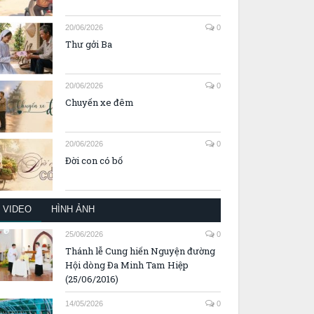
20/06/2026
0
Thư gởi Ba
20/06/2026
0
Chuyến xe đêm
20/06/2026
0
Đời con có bố
VIDEO
HÌNH ẢNH
25/06/2026
0
Thánh lễ Cung hiến Nguyện đường
Hội dòng Đa Minh Tam Hiệp
(25/06/2016)
14/05/2026
0