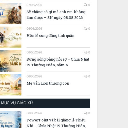
07/08/2026
0
Sẽ chẳng có gì mà anh em không
làm được – SN ngày 08.08.2026
06/08/2026
0
Hôn lễ cùng đấng tình quân
06/08/2026
0
Đừng sống bằng nỗi sợ – Chúa Nhật
19 Thường Niên, năm A
06/08/2026
0
Mẹ vẫn luôn thương con
MỤC VỤ GIÁO XỨ
06/08/2026
0
PowerPoint và bài giảng lễ Thiếu
Nhi – Chúa Nhật 19 Thường Niên,