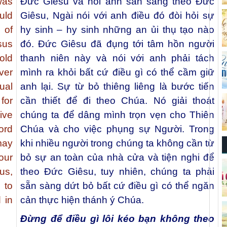
was
Đức Giêsu và nói anh sẵn sàng theo Đức
ould
Giêsu, Ngài nói với anh điều đó đòi hỏi sự
 of
hy sinh – hy sinh những an ủi thụ tạo nào
sus
đó. Đức Giêsu đã đụng tới tâm hồn người
old
thanh niên này và nói với anh phải tách
ver
mình ra khỏi bất cứ điều gì có thể cầm giữ
ual
anh lại. Sự từ bỏ thiêng liêng là bước tiến
for
cần thiết để đi theo Chúa. Nó giải thoát
ive
chúng ta để dâng mình trọn vẹn cho Thiên
ord
Chúa và cho việc phụng sự Người. Trong
may
khi nhiều người trong chúng ta không cần từ
our
bỏ sự an toàn của nhà cửa và tiện nghi để
us,
theo Đức Giêsu, tuy nhiên, chúng ta phải
 to
sẵn sàng dứt bỏ bất cứ điều gì có thể ngăn
 in
cản thực hiện thánh ý Chúa.
Đừng để điều gì lôi kéo bạn không theo