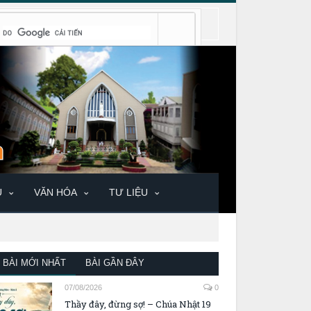
U
VĂN HÓA
TƯ LIỆU
BÀI MỚI NHẤT
BÀI GẦN ĐÂY
07/08/2026
0
Thầy đây, đừng sợ! – Chúa Nhật 19