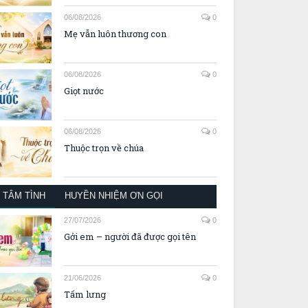
06/08/2026
0
Mẹ vẫn luôn thương con
06/08/2026
0
Giọt nước
06/08/2026
0
Thuộc trọn về chúa
TÂM TÌNH
HUYỀN NHIỆM ƠN GỌI
27/07/2026
0
Gởi em – người đã được gọi tên
21/06/2026
0
Tấm lưng