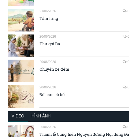
21/06/2026
0
Tấm lưng
20/06/2026
0
Thư gởi Ba
20/06/2026
0
Chuyến xe đêm
20/06/2026
0
Đời con có bố
VIDEO
HÌNH ẢNH
25/06/2026
0
Thánh lễ Cung hiến Nguyện đường Hội dòng Đa