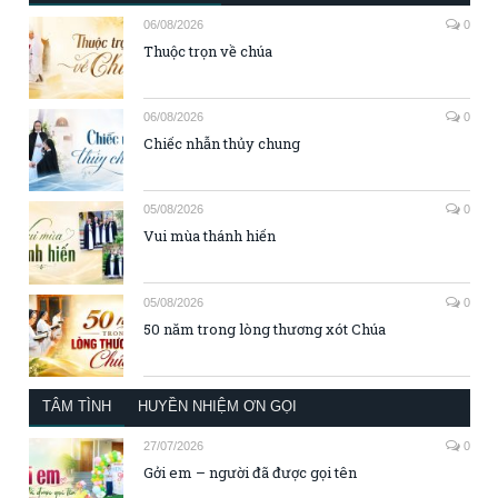
06/08/2026
0
Thuộc trọn về chúa
06/08/2026
0
Chiếc nhẫn thủy chung
05/08/2026
0
Vui mùa thánh hiến
05/08/2026
0
50 năm trong lòng thương xót Chúa
TÂM TÌNH
HUYỀN NHIỆM ƠN GỌI
27/07/2026
0
Gởi em – người đã được gọi tên