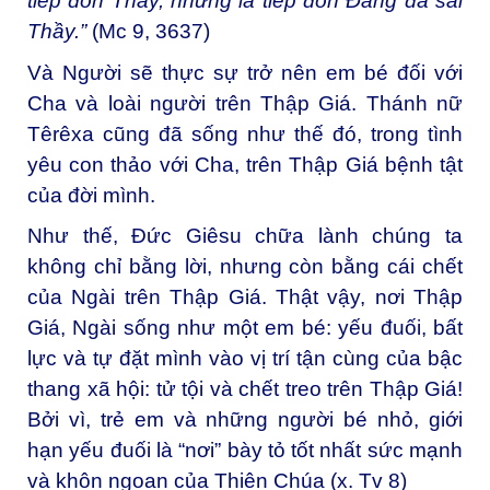
tiếp đón Thầy, nhưng là tiếp đón Đấng đã sai
Thầy.”
(Mc 9, 3637)
Và Người sẽ thực sự trở nên em bé đối với
Cha và loài người trên Thập Giá. Thánh nữ
Têrêxa cũng đã sống như thế đó, trong tình
yêu con thảo với Cha, trên Thập Giá bệnh tật
của đời mình.
Như thế, Đức Giêsu chữa lành chúng ta
không chỉ bằng lời, nhưng còn bằng cái chết
của Ngài trên Thập Giá. Thật vậy, nơi Thập
Giá, Ngài sống như một em bé: yếu đuối, bất
lực và tự đặt mình vào vị trí tận cùng của bậc
thang xã hội: tử tội và chết treo trên Thập Giá!
Bởi vì, trẻ em và những người bé nhỏ, giới
hạn yếu đuối là “nơi” bày tỏ tốt nhất sức mạnh
và khôn ngoan của Thiên Chúa (x. Tv 8)