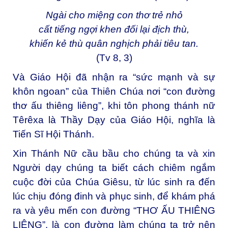
Ngài cho miệng con thơ trẻ nhỏ
cất tiếng ngợi khen đối lại địch thù,
khiến kẻ thù quân nghịch phải tiêu tan.
(Tv 8, 3)
Và Giáo Hội đã nhận ra “sức mạnh và sự
khôn ngoan” của Thiên Chúa nơi “con đường
thơ ấu thiêng liêng”, khi tôn phong thánh nữ
Têrêxa là Thầy Dạy của Giáo Hội, nghĩa là
Tiến Sĩ Hội Thánh.
Xin Thánh Nữ cầu bầu cho chúng ta và xin
Người dạy chúng ta biết cách chiêm ngắm
cuộc đời của Chúa Giêsu, từ lúc sinh ra đến
lúc chịu đóng đinh và phục sinh, để khám phá
ra và yêu mến con đường “THƠ ẤU THIÊNG
LIÊNG”, là con đường làm chúng ta trở nên