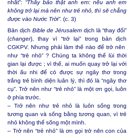
nhất”:
“Thầy bảo thật anh em: nếu anh em
không trở lại mà nên như trẻ nhỏ, thì sẽ chẳng
được vào Nước Trời”.
(c. 3)
Bản dịch
Bible de Jérusalem
dịch là “thay đổi”
(
changer
), thay vì “trở lại” trong bản dịch
CGKPV. Nhưng phải làm thế nào để trở nên
như “trẻ nhỏ” ? Chúng ta không thể lùi thời
gian lại được ; vì thế, ai muốn quay trở lại với
thời ấu nhi để có được sự ngây thơ trong
trắng trẻ bình diện luân lý, thì đó là “ngây thơ
cụ”. Trở nên như “trẻ nhỏ” là một ơn gọi, luôn
ở phía trước.
– Trở nên như trẻ nhỏ là luôn sống trong
tương quan và sống bằng tương quan, vì trẻ
nhỏ không thể sống một mình.
– Trở nên “trẻ nhỏ” là ơn gọi trở nên con của