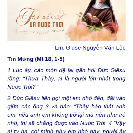
Lm. Giuse Nguyễn Văn Lộc
Tin Mừng (Mt 18, 1-5)
1
Lúc ấy, các môn đệ lại gần hỏi Đức Giêsu
rằng: “Thưa Thầy, ai là người lớn nhất trong
Nước Trời? “
2
Đức Giêsu liền gọi một em nhỏ đến, đặt vào
giữa các ông
3
và bảo: “Thầy bảo thật anh
em: nếu anh em không trở lại mà nên như trẻ
nhỏ, thì sẽ chẳng được vào Nước Trời.
4
“Vậy
ai tự hạ, coi mình như em nhỏ này, người ấy