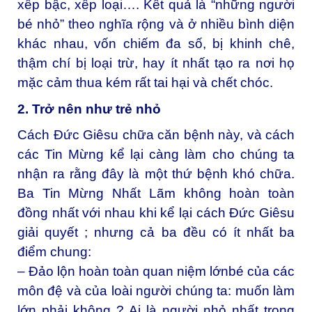
xếp bậc, xếp loại…. Kết quả là “những người
bé nhỏ” theo nghĩa rộng và ở nhiều bình diện
khác nhau, vốn chiếm đa số, bị khinh chê,
thậm chí bị loại trừ, hay ít nhất tạo ra nơi họ
mặc cảm thua kém rất tai hại và chết chóc.
2. Trở nên như trẻ nhỏ
Cách Đức Giêsu chữa căn bệnh này, và cách
các Tin Mừng kể lại càng làm cho chúng ta
nhận ra rằng đây là một thứ bệnh khó chữa.
Ba Tin Mừng Nhất Lãm không hoàn toàn
đồng nhất với nhau khi kể lại cách Đức Giêsu
giải quyết ; nhưng cả ba đều có ít nhất ba
điểm chung:
– Đảo lộn hoàn toàn quan niệm lớnbé của các
môn đệ và của loài người chúng ta: muốn làm
lớn phải không ? Ai là người nhỏ nhất trong