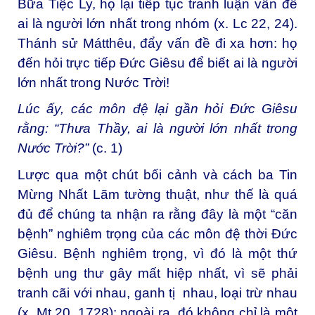
Bữa Tiệc Ly, họ lại tiếp tục tranh luận vấn đề
ai là người lớn nhất trong nhóm (x. Lc 22, 24).
Thánh sử Mátthêu, đẩy vấn đề đi xa hơn: họ
đến hỏi trực tiếp Đức Giêsu để biết ai là người
lớn nhất trong Nước Trời!
Lúc ấy, các môn đệ lại gần hỏi Đức Giêsu
rằng: “Thưa Thầy, ai là người lớn nhất trong
Nước Trời?”
(c. 1)
Lược qua một chút bối cảnh và cách ba Tin
Mừng Nhất Lãm tường thuật, như thế là quá
đủ để chúng ta nhận ra rằng đây là một “căn
bệnh” nghiêm trọng của các môn đệ thời Đức
Giêsu. Bệnh nghiêm trọng, vì đó là một thứ
bệnh ung thư gây mất hiệp nhất, vì sẽ phải
tranh cãi với nhau, ganh tị nhau, loại trừ nhau
(x. Mt 20, 1728); ngoài ra, đó không chỉ là một