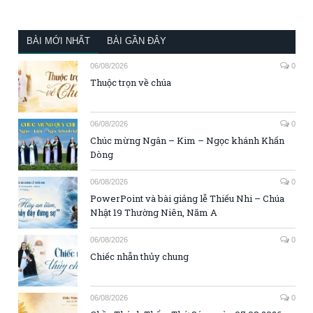
BÀI MỚI NHẤT
BÀI GẦN ĐÂY
06/08/2026
0
Thuộc trọn về chúa
06/08/2026
0
Chúc mừng Ngân – Kim – Ngọc khánh Khấn
Dòng
06/08/2026
0
PowerPoint và bài giảng lễ Thiếu Nhi – Chúa
Nhật 19 Thường Niên, Năm A
06/08/2026
0
Chiếc nhẫn thủy chung
06/08/2026
0