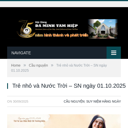
NAVIGATE
»
»
Home
Cầu nguyện
Trẻ nhỏ và Nước Trời – SN ngày
01.10.2025
Trẻ nhỏ và Nước Trời – SN ngày 01.10.2025
ON
30/09/2025
CẦU NGUYỆN
,
SUY NIỆM HẰNG NGÀY