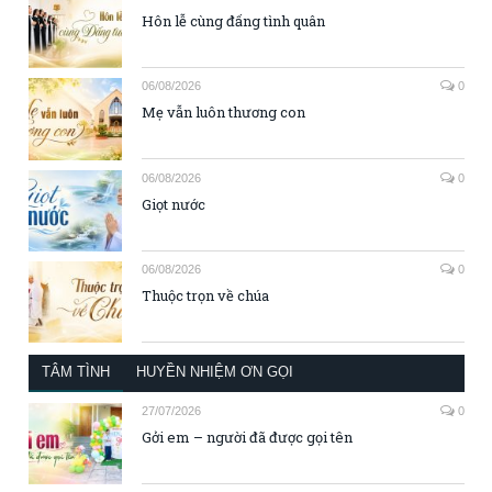
Hôn lễ cùng đấng tình quân
06/08/2026
0
Mẹ vẫn luôn thương con
06/08/2026
0
Giọt nước
06/08/2026
0
Thuộc trọn về chúa
TÂM TÌNH
HUYỀN NHIỆM ƠN GỌI
27/07/2026
0
Gởi em – người đã được gọi tên