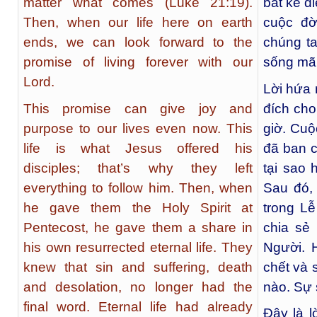
matter what comes (Luke 21:19).
bất kể đi
Then, when our life here on earth
cuộc đờ
ends, we can look forward to the
chúng ta
promise of living forever with our
sống mãi
Lord.
Lời hứa 
This promise can give joy and
đích ch
purpose to our lives even now. This
giờ. Cuộ
life is what Jesus offered his
đã ban c
disciples; that’s why they left
tại sao 
everything to follow him. Then, when
Sau đó,
he gave them the Holy Spirit at
trong L
Pentecost, he gave them a share in
chia sẻ
his own resurrected eternal life. They
Người. H
knew that sin and suffering, death
chết và 
and desolation, no longer had the
nào. Sự 
final word. Eternal life had already
Đây là l