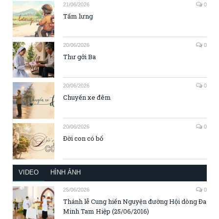
21/06/2026
0
Tấm lưng
20/06/2026
0
Thư gởi Ba
20/06/2026
0
Chuyến xe đêm
20/06/2026
0
Đời con có bố
VIDEO
HÌNH ẢNH
25/06/2026
0
Thánh lễ Cung hiến Nguyện đường Hội dòng Đa
Minh Tam Hiệp (25/06/2016)