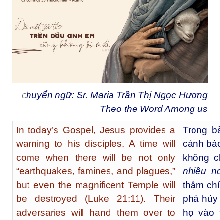
huyển ngữ: Sr. Maria Trần Thị Ngọc Hương
C
Theo the Word Among us
In today’s Gospel, Jesus provides a
Trong b
warning to his disciples. A time will
cảnh báo
come when there will be not only
không c
“earthquakes, famines, and plagues,”
nhiều n
but even the magnificent Temple will
thậm chí
be destroyed (Luke 21:11). Their
phá hủy 
adversaries will hand them over to
họ vào t