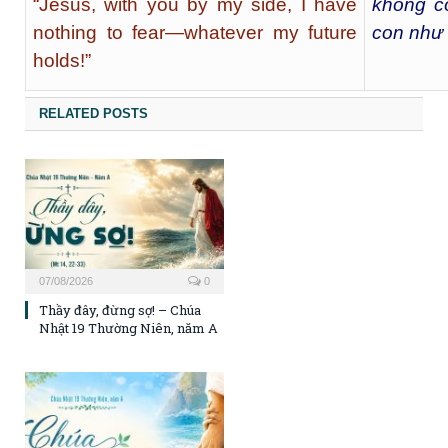
“Jesus, with you by my side, I have
không có
nothing to fear—whatever my future
con như 
holds!”
RELATED POSTS
07/08/2026
0
Thầy đây, đừng sợ! – Chúa
Nhật 19 Thường Niên, năm A