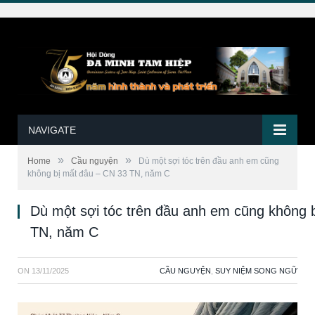
NAVIGATE
»
»
Home
Cầu nguyện
Dù một sợi tóc trên đầu anh em cũng
không bị mất đâu – CN 33 TN, năm C
Dù một sợi tóc trên đầu anh em cũng không 
TN, năm C
ON
13/11/2025
CẦU NGUYỆN
,
SUY NIỆM SONG NGỮ