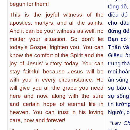
begun for them!
tông đồ, 
This is the joyful witness of the
điều đó 
apostles, martyrs, and all the saints.
cho dẫu
And it can be your witness as well, no
đừng để
matter your situation. So don’t let
Bạn có 
today’s Gospel frighten you. You can
Thần và
know the comfort of the Spirit and the
Giêsu
h
joy of Jesus’ victory today. You can
trung th
stay faithful because Jesus will be
mọi hoàn
with you in every circumstance. He
ân sủng 
will give you all the grace you need
sự bảo 
here and now, along with the sure
sự sống 
and certain hope of eternal life in
tin tưở
heaven. You can trust in his loving
Người, b
care, now and forever!
“Lạy Ch