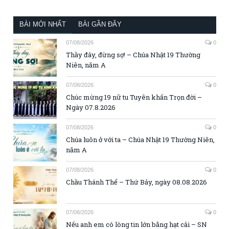
BÀI MỚI NHẤT
BÀI GẦN ĐÂY
07/08/2026
0
Thầy đây, đừng sợ! – Chúa Nhật 19 Thường
Niên, năm A
07/08/2026
0
Chúc mừng 19 nữ tu Tuyên khấn Trọn đời –
Ngày 07.8.2026
07/08/2026
0
Chúa luôn ở với ta – Chúa Nhật 19 Thường Niên,
năm A
07/08/2026
0
Chầu Thánh Thể – Thứ Bảy, ngày 08.08.2026
07/08/2026
0
Nếu anh em có lòng tin lớn bằng hạt cải – SN