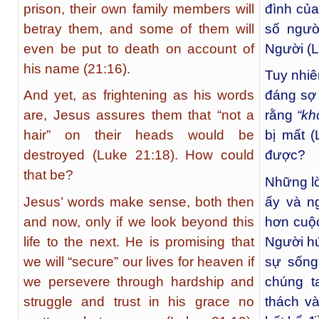
prison, their own family members will
đình của
betray them, and some of them will
số người
even be put to death on account of
Người (L
his name (21:16).
Tuy nhiê
And yet, as frightening as his words
đáng sợ 
are, Jesus assures them that “not a
rằng
“kh
hair” on their heads would be
bị mất (
destroyed (Luke 21:18). How could
được?
that be?
Những lờ
Jesus’ words make sense, both then
ấy và n
and now, only if we look beyond this
hơn cuộc
life to the next. He is promising that
Người hứ
we will “secure” our lives for heaven if
sự sống
we persevere through hardship and
chúng t
struggle and trust in his grace no
thách v