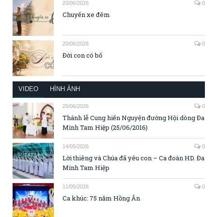
20/06/2026
0
Chuyến xe đêm
20/06/2026
0
Đời con có bố
VIDEO
HÌNH ẢNH
25/06/2026
0
Thánh lễ Cung hiến Nguyện đường Hội dòng Đa
Minh Tam Hiệp (25/06/2016)
14/05/2026
0
Lời thiêng và Chúa đã yêu con – Ca đoàn HD. Đa
Minh Tam Hiệp
11/05/2026
0
Ca khúc: 75 năm Hồng Ân