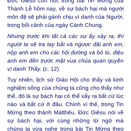
Đức Giêsu còn nói, trong bài Tin Mừng của
Thánh Lễ hôm nay, về sự bách hại mà người
môn đệ sẽ phải gánh chịu vì danh của Người,
trong bối cảnh của ngày Cánh Chung.
Nhưng trước khi tất cả các sự ấy xảy ra, thì
người ta sẽ tra tay bắt và ngược đãi anh em,
nộp anh em cho các hội đường và bỏ tù, điệu
anh em đến trước mặt vua chúa quan quyền
vì danh Thầy.
(c. 12)
Tuy nhiên, lịch sử Giáo Hội cho thấy và kinh
nghiệm sống của chúng ta cũng cho thấy như
thế, đó là sự bách hại có thể xẩy ra bất cứ lúc
nào và bất cứ ở đâu. Chính vì thế, trong Tin
Mừng theo thánh Mátthêu, Đức Giêsu nói về
sự bách hại, với cùng những từ ngữ mà
chúng ta vừa nghe trong bài Tin Mừng theo