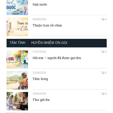
Giọt nước
06/08/2026
0
Thuộc trọn về chúa
TÂM TÌNH
HUYỀN NHIỆM ƠN GỌI
27/07/2026
0
Gởi em – người đã được gọi tên
21/06/2026
0
Tấm lưng
20/06/2026
0
Thư gởi Ba