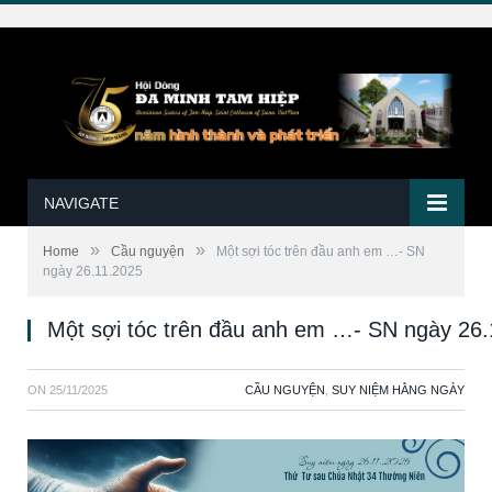
NAVIGATE
»
»
Home
Cầu nguyện
Một sợi tóc trên đầu anh em …- SN
ngày 26.11.2025
Một sợi tóc trên đầu anh em …- SN ngày 26
ON
25/11/2025
CẦU NGUYỆN
,
SUY NIỆM HẰNG NGÀY