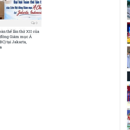
0
oàn thể lần thứ XII của
 đồng Giám mục Á
C) tại Jakarta,
a