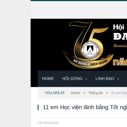
HOME
HỘI DÒNG
LINH ĐẠO
»
»
YOU ARE AT:
Home
Thông tin
11 em Học
11 em Học viện lãnh bằng Tốt n
ON
25/01/2026