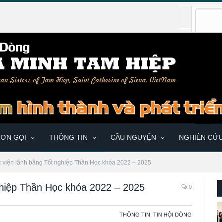
ƠN GỌI
THÔNG TIN
CẦU NGUYỆN
NGHIÊN CỨ
 viện lãnh bằng Tốt nghiệp Thần Học khóa 2022 – 2025
ghiệp Thần Học khóa 2022 – 2025
0
THÔNG TIN
,
TIN HỘI DÒNG