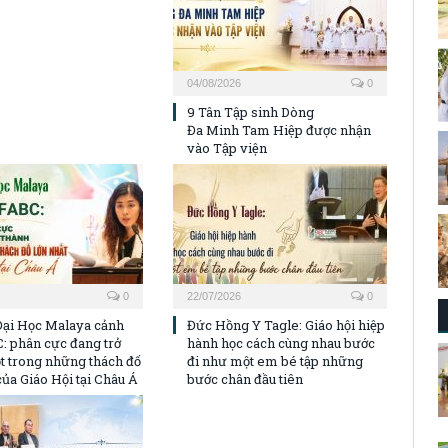
04/08/2026
0
9 Tân Tập sinh Dòng
Đa Minh Tam Hiệp được nhận
vào Tập viện
0
22/07/2026
0
Đại Học Malaya cảnh
Đức Hồng Y Tagle: Giáo hội hiệp
: phân cực đang trở
hành học cách cùng nhau bước
t trong những thách đố
đi như một em bé tập những
của Giáo Hội tại Châu Á
bước chân đầu tiên