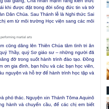
ng bài giảng, Cha nhấn mạnh rằng kiến thức
ái khi được đặt trong đời sống đức tin và trở
àn Dân Chúa. Sau Thánh lễ là Nghi thức Sai
chị em từ môi trường Học viện sang các môi
em cũng dâng lên Thiên Chúa tâm tình tri ân
 quý Thầy, quý Sơ giáo sư – những người đã
âng đỡ trong suốt hành trình đào tạo. Đồng
m ơn gia đình, bạn hữu và các bạn học viên,
u nguyện và hỗ trợ để hành trình học tập và
ơn và phó thác. Nguyện xin Thánh Tôma Aquinô
g hành và chuyển cầu, để các chị em biết