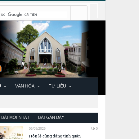
U
VĂN HÓA
TƯ LIỆU
BÀI MỚI NHẤT
BÀI GẦN ĐÂY
06/08/2026
0
Hôn lễ cùng đấng tình quân