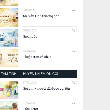
06/08/2026
0
Mẹ vẫn luôn thương con
06/08/2026
0
Giọt nước
06/08/2026
0
Thuộc trọn về chúa
TÂM TÌNH
HUYỀN NHIỆM ƠN GỌI
27/07/2026
0
Gởi em – người đã được gọi tên
21/06/2026
0
Tấm lưng