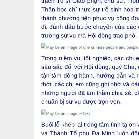
trách Tu sĩ Giáo phận, chủ sự. Tro
Thần học chỉ thực sự trổ sinh hoa tr
thành phương tiện phục vụ cộng đo
đi, đánh dấu bước chuyển của các 
trường sứ vụ mà Hội dòng trao phó.
Trong niềm vui tốt nghiệp, các chị 
sâu sắc đối với Hội dòng, quý Cha,
tận tâm đồng hành, hướng dẫn và n
thời, các chị em cũng ghi nhớ và cả
những người đã âm thầm chia sẻ, cầ
chuẩn bị sứ vụ được trọn vẹn.
Buổi lễ khép lại trong tâm tình tạ 
và Thánh Tổ phụ Đa Minh luôn đồn