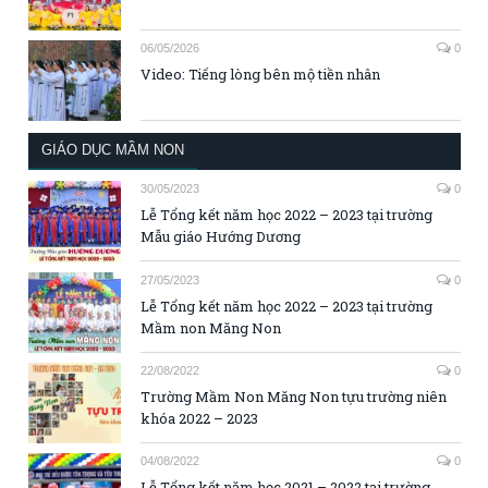
06/05/2026
0
Video: Tiếng lòng bên mộ tiền nhân
GIÁO DỤC MẦM NON
30/05/2023
0
Lễ Tổng kết năm học 2022 – 2023 tại trường
Mẫu giáo Hướng Dương
27/05/2023
0
Lễ Tổng kết năm học 2022 – 2023 tại trường
Mầm non Măng Non
22/08/2022
0
Trường Mầm Non Măng Non tựu trường niên
khóa 2022 – 2023
04/08/2022
0
Lễ Tổng kết năm học 2021 – 2022 tại trường