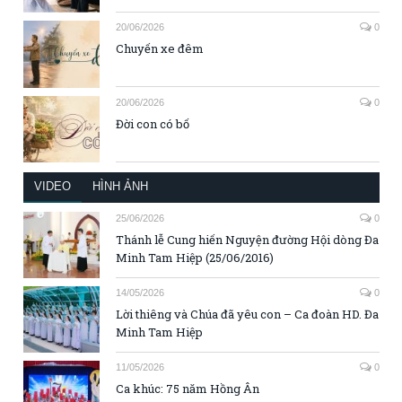
20/06/2026
0
Chuyến xe đêm
20/06/2026
0
Đời con có bố
VIDEO
HÌNH ẢNH
25/06/2026
0
Thánh lễ Cung hiến Nguyện đường Hội dòng Đa
Minh Tam Hiệp (25/06/2016)
14/05/2026
0
Lời thiêng và Chúa đã yêu con – Ca đoàn HD. Đa
Minh Tam Hiệp
11/05/2026
0
Ca khúc: 75 năm Hồng Ân