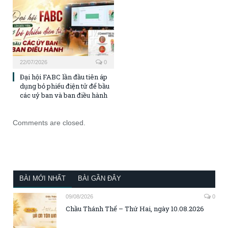
22/07/2026
0
Đại hội FABC lần đầu tiên áp
dụng bỏ phiếu điện tử để bầu
các uỷ ban và ban điều hành
Comments are closed.
BÀI MỚI NHẤT
BÀI GẦN ĐÂY
09/08/2026
0
Chầu Thánh Thể – Thứ Hai, ngày 10.08.2026