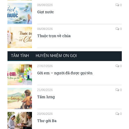
06/08/2026
0
Giọt nước
06/08/2026
0
Thuộc trọn về chúa
TÂM TÌNH
HUYỀN NHIỆM ƠN GỌI
27/07/2026
0
Gởi em – người đã được gọi tên
21/06/2026
0
Tấm lưng
20/06/2026
0
Thư gởi Ba