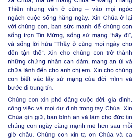
xa Chúa, mà để mang Chúa – Đấng Thăng
Thiên nhưng vẫn ở cùng – vào mọi ngóc
ngách cuộc sống hằng ngày. Xin Chúa ở lại
với chúng con, ban sức mạnh để chúng con
sống trọn Tin Mừng, sống sứ mạng “hãy đi”,
và sống lời hứa “Thầy ở cùng mọi ngày cho
đến tận thế”. Xin cho chúng con trở thành
những chứng nhân can đảm, mang an ủi và
chữa lành đến cho anh chị em. Xin cho chúng
con biết vác lấy sứ mạng của đời mình và
bước đi trung tín.
Chúng con xin phó dâng cuộc đời, gia đình,
công việc và mọi dự định trong tay Chúa. Xin
Chúa gìn giữ, ban bình an và làm cho đức tin
chúng con ngày càng mạnh mẽ hơn sau mỗi
giờ chầu. Chúng con xin tạ ơn Chúa và ca