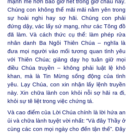
mạnh mẽ hơn bao giờ hết trong giờ chầu này.
Chúng con không thể mãi mãi nằm yên trong
sự hoài nghi hay sợ hãi. Chúng con phải
đứng dậy, vác lấy sứ mạng, như các Tông đồ
đã làm. Và cách thức cụ thể: làm phép rửa
nhân danh Ba Ngôi Thiên Chúa – nghĩa là
đưa mọi người vào mối tương quan tình yêu
với Thiên Chúa; giảng dạy họ tuân giữ mọi
điều Chúa truyền – không phải luật lệ khô
khan, mà là Tin Mừng sống động của tình
yêu. Lạy Chúa, con xin nhận lấy lệnh truyền
này. Xin chữa lành con khỏi nỗi sợ hãi ra đi,
khỏi sự tê liệt trong việc chứng tá.
Và cao điểm của Lời Chúa chính là lời hứa an
ủi và chữa lành tuyệt vời nhất: “Và đây Thầy ở
cùng các con mọi ngày cho đến tận thế”. Đây