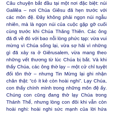
Câu chuyện bắt đầu tại một nơi đặc biệt: núi
Galilêa – nơi Chúa Giêsu đã hẹn trước với
các môn đệ. Đây không phải ngọn núi ngẫu
nhiên, mà là ngọn núi của cuộc gặp gỡ cuối
cùng trước khi Chúa Thăng Thiên. Các ông
đã đi về đó với bao nỗi lòng phức tạp: vừa vui
mừng vì Chúa sống lại, vừa sợ hãi vì những
gì đã xảy ra ở Giêrusalem, vừa mang theo
những vết thương từ lúc Chúa bị bắt. Và khi
thấy Chúa, các ông thờ lạy – một cử chỉ tuyệt
đối tôn thờ – nhưng Tin Mừng lại ghi nhận
chân thật: “có ít kẻ còn hoài nghi”. Lạy Chúa,
con thấy chính mình trong những môn đệ ấy.
Chúng con cũng đang thờ lạy Chúa trong
Thánh Thể, nhưng lòng con đôi khi vẫn còn
hoài nghi: hoài nghi sức mạnh của lời hứa