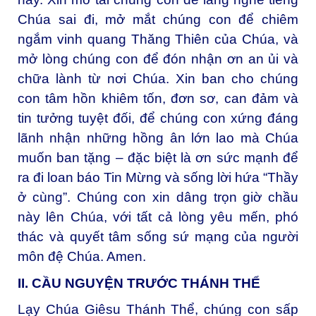
Chúa sai đi, mở mắt chúng con để chiêm
ngắm vinh quang Thăng Thiên của Chúa, và
mở lòng chúng con để đón nhận ơn an ủi và
chữa lành từ nơi Chúa. Xin ban cho chúng
con tâm hồn khiêm tốn, đơn sơ, can đảm và
tin tưởng tuyệt đối, để chúng con xứng đáng
lãnh nhận những hồng ân lớn lao mà Chúa
muốn ban tặng – đặc biệt là ơn sức mạnh để
ra đi loan báo Tin Mừng và sống lời hứa “Thầy
ở cùng”. Chúng con xin dâng trọn giờ chầu
này lên Chúa, với tất cả lòng yêu mến, phó
thác và quyết tâm sống sứ mạng của người
môn đệ Chúa. Amen.
II. CẦU NGUYỆN TRƯỚC THÁNH THỂ
Lạy Chúa Giêsu Thánh Thể, chúng con sấp