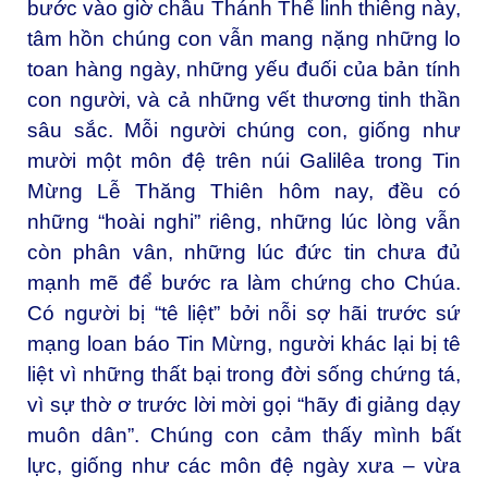
bước vào giờ chầu Thánh Thể linh thiêng này,
tâm hồn chúng con vẫn mang nặng những lo
toan hàng ngày, những yếu đuối của bản tính
con người, và cả những vết thương tinh thần
sâu sắc. Mỗi người chúng con, giống như
mười một môn đệ trên núi Galilêa trong Tin
Mừng Lễ Thăng Thiên hôm nay, đều có
những “hoài nghi” riêng, những lúc lòng vẫn
còn phân vân, những lúc đức tin chưa đủ
mạnh mẽ để bước ra làm chứng cho Chúa.
Có người bị “tê liệt” bởi nỗi sợ hãi trước sứ
mạng loan báo Tin Mừng, người khác lại bị tê
liệt vì những thất bại trong đời sống chứng tá,
vì sự thờ ơ trước lời mời gọi “hãy đi giảng dạy
muôn dân”. Chúng con cảm thấy mình bất
lực, giống như các môn đệ ngày xưa – vừa