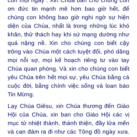
con mọi ngày”. Xin Chúa ban cho chúng con
ơn đức tin mạnh mẽ hơn bao giờ hết, để
chúng con không bao giờ nghi ngờ sự hiện
diện của Chúa, nhất là trong những lúc khó
khăn, thử thách hay khi sứ mạng dường như
quá nặng nề. Xin cho chúng con biết cậy
trông vào Chúa một cách tuyệt đối, phó dâng
mọi nỗi sợ, mọi kế hoạch riêng tư vào tay
Chúa quan phòng. Và xin cho chúng con biết
yêu Chúa trên hết mọi sự, yêu Chúa bằng cả
cuộc đời, bằng chính việc sống và loan báo
Tin Mừng.
Lạy Chúa Giêsu, xin Chúa thương đến Giáo
Hội của Chúa, xin ban cho Giáo Hội các vị
mục tử nhiệt thành, thánh thiện, đầy lửa mến
và can đảm ra đi như các Tông đồ ngày xưa.