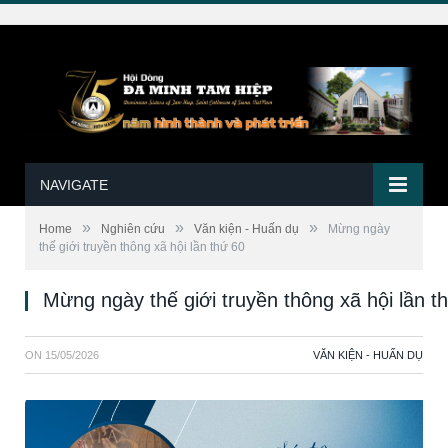
NAVIGATE
»
»
»
Home
Nghiên cứu
Văn kiện - Huấn dụ
Mừng ngày
thế giới truyền thông xã hội lần thứ 60
Mừng ngày thế giới truyền thông xã hội lần t
ON
15/05/2026
VĂN KIỆN - HUẤN DỤ