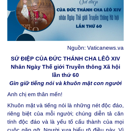
Nguồn:
Vaticanews.va
SỨ ĐIỆP CỦA ĐỨC THÁNH CHA LÊÔ XIV
Nhân Ngày Thế giới Truyền thông Xã hội
lần thứ 60
Gìn giữ tiếng nói và khuôn mặt con người
Anh chị em thân mến!
Khuôn mặt và tiếng nói là những nét độc đáo,
riêng biệt của mỗi người; chúng diễn tả căn
tính độc đáo và là yếu tố cấu thành của mọi
cuộc gặp gỡ. Người xưa hiểu rõ điều này. Vì