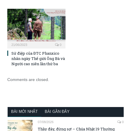
21/06/2023
0
Sứ điệp của ĐTC Phanxico
nhân ngày Thế giới Ông Bà và
Người cao niên lần thứ ba
Comments are closed.
BÀI MỚI NHẤT
BÀI GẦN ĐÂY
07/08/2026
0
Thầy đây, đừng sợ! – Chúa Nhật 19 Thường