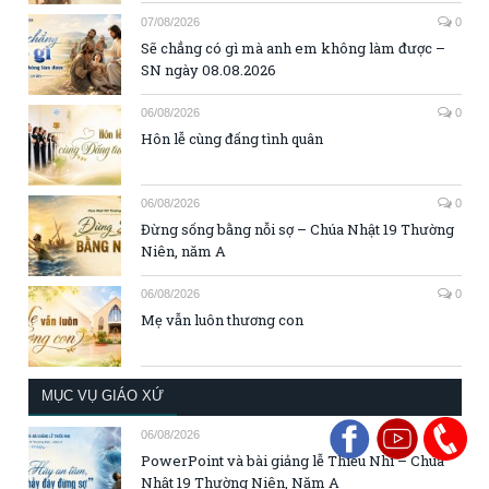
07/08/2026
0
Sẽ chẳng có gì mà anh em không làm được –
SN ngày 08.08.2026
06/08/2026
0
Hôn lễ cùng đấng tình quân
06/08/2026
0
Đừng sống bằng nỗi sợ – Chúa Nhật 19 Thường
Niên, năm A
06/08/2026
0
Mẹ vẫn luôn thương con
MỤC VỤ GIÁO XỨ
06/08/2026
0
PowerPoint và bài giảng lễ Thiếu Nhi – Chúa
Nhật 19 Thường Niên, Năm A