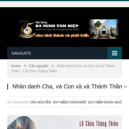
NAVIGATE
»
»
Home
Cầu nguyện
Nhân danh Cha, và Con và và Thánh
Thần – Lễ Chúa Thăng Thiên
Nhân danh Cha, và Con và và Thánh Thần –
ON
16/05/2026
CẦU NGUYỆN
,
SUY NIỆM CHÚA NHẬT
,
SUY NIỆM SONG NGỮ