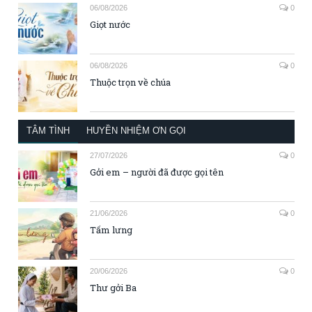
06/08/2026
0
Giọt nước
06/08/2026
0
Thuộc trọn về chúa
TÂM TÌNH
HUYỀN NHIỆM ƠN GỌI
27/07/2026
0
Gởi em – người đã được gọi tên
21/06/2026
0
Tấm lưng
20/06/2026
0
Thư gởi Ba