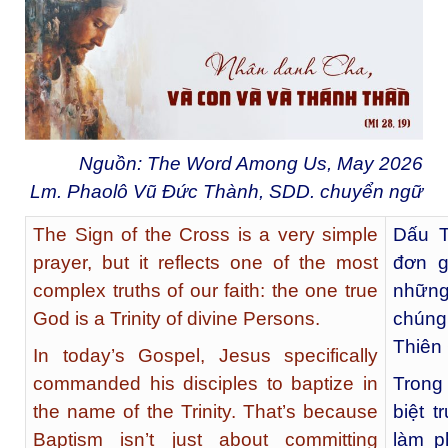
Nguồn: The Word Among Us, May 2026
Lm. Phaolô Vũ Đức Thành, SDD. chuyển ngữ
The Sign of the Cross is a very simple
Dấu T
prayer, but it reflects one of the most
đơn g
complex truths of our faith: the one true
những
God is a Trinity of divine Persons.
chúng
Thiên
In today’s Gospel, Jesus specifically
commanded his disciples to baptize in
Trong
the name of the Trinity. That’s because
biệt 
Baptism isn’t just about committing
làm p