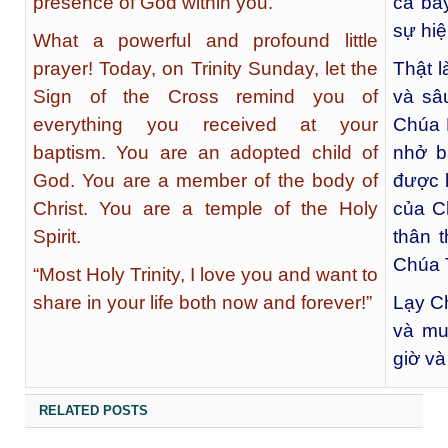
presence of God within you.
cả bâ
sự hiệ
What a powerful and profound little
prayer! Today, on Trinity Sunday, let the
Thật 
Sign of the Cross remind you of
và sâ
everything you received at your
Chúa 
baptism. You are an adopted child of
nhở b
God. You are a member of the body of
được k
Christ. You are a temple of the Holy
của C
Spirit.
thân 
Chúa 
“Most Holy Trinity, I love you and want to
share in your life both now and forever!”
Lạy C
và mu
giờ và
RELATED POSTS