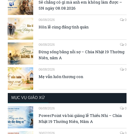
Sẽ chẳng có gì mà anh em không làm được –
SN ngày 08.08.2026
06/08/2026
0
Hôn lễ cùng đấng tình quân
06/08/2026
0
Đừng sống bằng nỗi sợ – Chúa Nhật 19 Thường
Niên, năm A
06/08/2026
0
Mẹ vẫn luôn thương con
MỤC VỤ GIÁO XỨ
06/08/2026
0
PowerPoint và bài giảng lễ Thiếu Nhi – Chúa
Nhật 19 Thường Niên, Năm A
30/07/2026
0