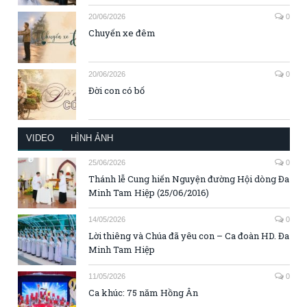
20/06/2026
0
Chuyến xe đêm
20/06/2026
0
Đời con có bố
VIDEO
HÌNH ẢNH
25/06/2026
0
Thánh lễ Cung hiến Nguyện đường Hội dòng Đa
Minh Tam Hiệp (25/06/2016)
14/05/2026
0
Lời thiêng và Chúa đã yêu con – Ca đoàn HD. Đa
Minh Tam Hiệp
11/05/2026
0
Ca khúc: 75 năm Hồng Ân