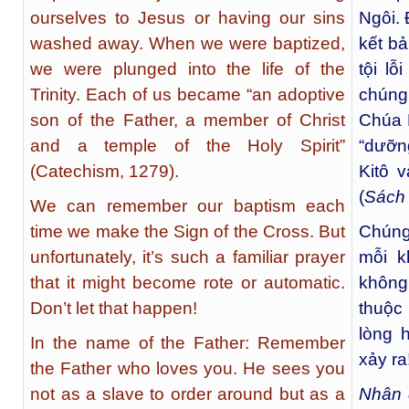
ourselves to Jesus or having our sins
Ngôi. 
washed away. When we were baptized,
kết b
we were plunged into the life of the
tội lỗ
Trinity. Each of us became “an adoptive
chúng
son of the Father, a member of Christ
Chúa 
and a temple of the Holy Spirit”
“dưỡn
(Catechism, 1279).
Kitô 
(
Sách 
We can remember our baptism each
time we make the Sign of the Cross. But
Chúng
unfortunately, it’s such a familiar prayer
mỗi k
that it might become rote or automatic.
không
Don’t let that happen!
thuộc
lòng 
In the name of the Father: Remember
xảy ra
the Father who loves you. He sees you
not as a slave to order around but as a
Nhân 