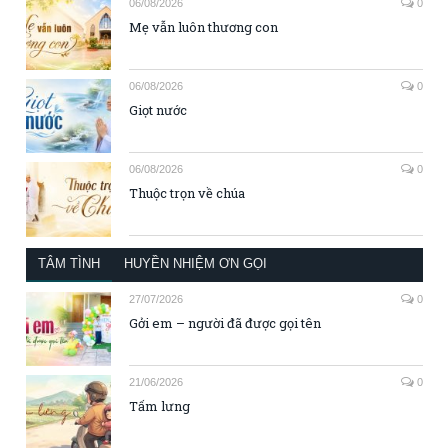
06/08/2026
0
Mẹ vẫn luôn thương con
06/08/2026
0
Giọt nước
06/08/2026
0
Thuộc trọn về chúa
TÂM TÌNH
HUYỀN NHIỆM ƠN GỌI
27/07/2026
0
Gởi em – người đã được gọi tên
21/06/2026
0
Tấm lưng