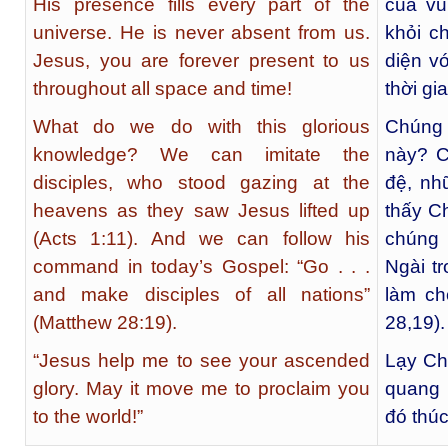
His presence fills every part of the
của vũ
universe. He is never absent from us.
khỏi c
Jesus, you are forever present to us
diện v
throughout all space and time!
thời gi
What do we do with this glorious
Chúng 
knowledge? We can imitate the
này? C
disciples, who stood gazing at the
đệ, nh
heavens as they saw Jesus lifted up
thấy C
(Acts 1:11). And we can follow his
chúng 
command in today’s Gospel: “Go . . .
Ngài t
and make disciples of all nations”
làm ch
(Matthew 28:19).
28,19).
“Jesus help me to see your ascended
Lạy Chú
glory. May it move me to proclaim you
quang 
to the world!”
đó thúc