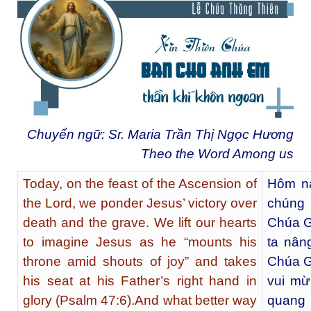
Chuyển ngữ: Sr. Maria Trần Thị Ngọc Hương
Theo the Word Among us
Today, on the feast of the Ascension of
Hôm na
the Lord, we ponder Jesus’ victory over
chúng
death and the grave. We lift our hearts
Chúa G
to imagine Jesus as he “mounts his
ta nân
throne amid shouts of joy” and takes
Chúa Gi
his seat at his Father’s right hand in
vui mừ
glory (Psalm 47:6).And what better way
quang 