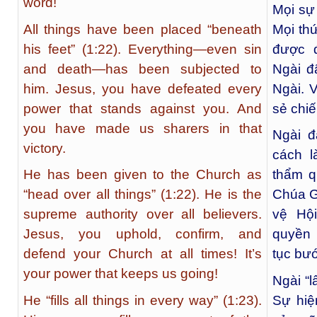
word!
Mọi sự 
All things have been placed “beneath
Mọi th
his feet” (1:22). Everything—even sin
được đ
and death—has been subjected to
Ngài đ
him. Jesus, you have defeated every
Ngài. 
power that stands against you. And
sẻ chiế
you have made us sharers in that
Ngài đ
victory.
cách l
He has been given to the Church as
thẩm qu
“head over all things” (1:22). He is the
Chúa G
supreme authority over all believers.
vệ Hộ
Jesus, you uphold, confirm, and
quyền 
defend your Church at all times! It’s
tục bướ
your power that keeps us going!
Ngài “l
He “fills all things in every way” (1:23).
Sự hiệ