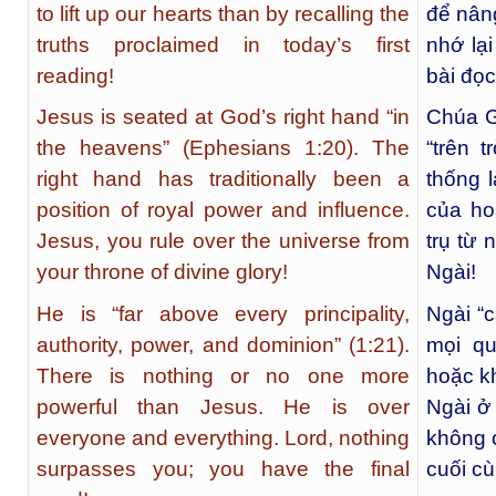
to lift up our hearts than by recalling the
để nân
truths proclaimed in today’s first
nhớ lạ
reading!
bài đọ
Jesus is seated at God’s right hand “in
Chúa G
the heavens” (Ephesians 1:20). The
“trên 
right hand has traditionally been a
thống 
position of royal power and influence.
của ho
Jesus, you rule over the universe from
trụ từ 
your throne of divine glory!
Ngài!
He is “far above every principality,
Ngài “c
authority, power, and dominion” (1:21).
mọi qu
There is nothing or no one more
hoặc k
powerful than Jesus. He is over
Ngài ở 
everyone and everything. Lord, nothing
không c
surpasses you; you have the final
cuối cù