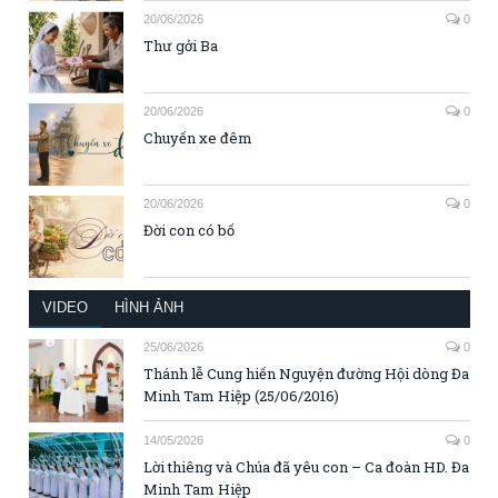
20/06/2026
0
Thư gởi Ba
20/06/2026
0
Chuyến xe đêm
20/06/2026
0
Đời con có bố
VIDEO
HÌNH ẢNH
25/06/2026
0
Thánh lễ Cung hiến Nguyện đường Hội dòng Đa
Minh Tam Hiệp (25/06/2016)
14/05/2026
0
Lời thiêng và Chúa đã yêu con – Ca đoàn HD. Đa
Minh Tam Hiệp