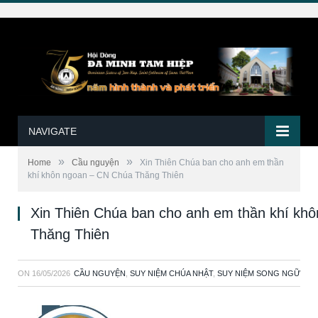
NAVIGATE
»
»
Home
Cầu nguyện
Xin Thiên Chúa ban cho anh em thần
khí khôn ngoan – CN Chúa Thăng Thiên
Xin Thiên Chúa ban cho anh em thần khí kh
Thăng Thiên
ON
16/05/2026
CẦU NGUYỆN
,
SUY NIỆM CHÚA NHẬT
,
SUY NIỆM SONG NGỮ