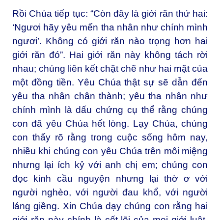
Rồi Chúa tiếp tục: “Còn đây là giới răn thứ hai:
‘Ngươi hãy yêu mến tha nhân như chính mình
ngươi’. Không có giới răn nào trọng hơn hai
giới răn đó”. Hai giới răn này không tách rời
nhau; chúng liên kết chặt chẽ như hai mặt của
một đồng tiền. Yêu Chúa thật sự sẽ dẫn đến
yêu tha nhân chân thành; yêu tha nhân như
chính mình là dấu chứng cụ thể rằng chúng
con đã yêu Chúa hết lòng. Lạy Chúa, chúng
con thấy rõ rằng trong cuộc sống hôm nay,
nhiều khi chúng con yêu Chúa trên môi miệng
nhưng lại ích kỷ với anh chị em; chúng con
đọc kinh cầu nguyện nhưng lại thờ ơ với
người nghèo, với người đau khổ, với người
láng giềng. Xin Chúa dạy chúng con rằng hai
giới răn này chính là cốt lõi của mọi giới luật,