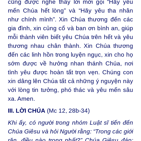
cũng được nghe thấy lời mời gọi “Hãy yêu
mến Chúa hết lòng” và “Hãy yêu tha nhân
như chính mình”. Xin Chúa thương đến các
gia đình, xin củng cố và ban ơn bình an, giúp
mỗi thành viên biết yêu Chúa trên hết và yêu
thương nhau chân thành. Xin Chúa thương
đến các linh hồn trong luyện ngục, xin cho họ
sớm được về hưởng nhan thánh Chúa, nơi
tình yêu được hoàn tất trọn vẹn. Chúng con
xin dâng lên Chúa tất cả những ý nguyện này
với lòng tin tưởng, phó thác và yêu mến sâu
xa. Amen.
III. LỜI CHÚA
(Mc 12, 28b-34)
Khi ấy, có người trong nhóm Luật sĩ tiến đến
Chúa Giêsu và hỏi Người rằng: “Trong các giới
răn, điều nào trọng nhất?” Chúa Giêsu đáp: