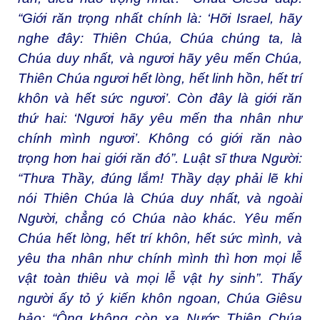
“Giới răn trọng nhất chính là: ‘Hỡi Israel, hãy
nghe đây: Thiên Chúa, Chúa chúng ta, là
Chúa duy nhất, và ngươi hãy yêu mến Chúa,
Thiên Chúa ngươi hết lòng, hết linh hồn, hết trí
khôn và hết sức ngươi’. Còn đây là giới răn
thứ hai: ‘Ngươi hãy yêu mến tha nhân như
chính mình ngươi’. Không có giới răn nào
trọng hơn hai giới răn đó”. Luật sĩ thưa Người:
“Thưa Thầy, đúng lắm! Thầy dạy phải lẽ khi
nói Thiên Chúa là Chúa duy nhất, và ngoài
Người, chẳng có Chúa nào khác. Yêu mến
Chúa hết lòng, hết trí khôn, hết sức mình, và
yêu tha nhân như chính mình thì hơn mọi lễ
vật toàn thiêu và mọi lễ vật hy sinh”. Thấy
người ấy tỏ ý kiến khôn ngoan, Chúa Giêsu
bảo: “Ông không còn xa Nước Thiên Chúa