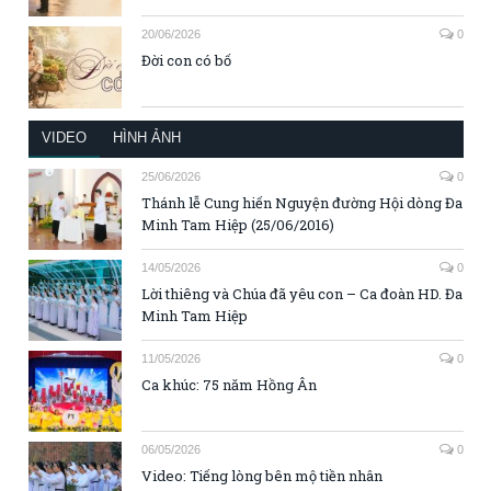
20/06/2026
0
Đời con có bố
VIDEO
HÌNH ẢNH
25/06/2026
0
Thánh lễ Cung hiến Nguyện đường Hội dòng Đa
Minh Tam Hiệp (25/06/2016)
14/05/2026
0
Lời thiêng và Chúa đã yêu con – Ca đoàn HD. Đa
Minh Tam Hiệp
11/05/2026
0
Ca khúc: 75 năm Hồng Ân
06/05/2026
0
Video: Tiếng lòng bên mộ tiền nhân