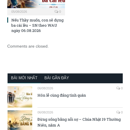
05/08/2026
0
Nếu Thầy muốn, con sẽ dựng
ba cái lều – SN theo WAU
ngày 06.08.2026
Comments are closed.
BÀI MỚI NHẤT
BÀI GẦN ĐÂY
06/08/2026
0
Hôn lễ cùng đấng tình quân
06/08/2026
0
Đừng sống bằng nỗi sợ – Chúa Nhật 19 Thường
Niên, năm A