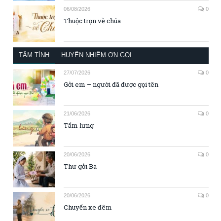
06/08/2026
0
Thuộc trọn về chúa
TÂM TÌNH
HUYỀN NHIỆM ƠN GỌI
27/07/2026
0
Gởi em – người đã được gọi tên
21/06/2026
0
Tấm lưng
20/06/2026
0
Thư gởi Ba
20/06/2026
0
Chuyến xe đêm