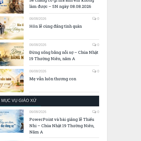
Sẽ chẳng có gì mà anh em không
làm được – SN ngày 08.08.2026
06/08/2026
0
Hôn lễ cùng đấng tình quân
06/08/2026
0
Đừng sống bằng nỗi sợ – Chúa Nhật
19 Thường Niên, năm A
06/08/2026
0
Mẹ vẫn luôn thương con
MỤC VỤ GIÁO XỨ
06/08/2026
0
PowerPoint và bài giảng lễ Thiếu
Nhi – Chúa Nhật 19 Thường Niên,
Năm A