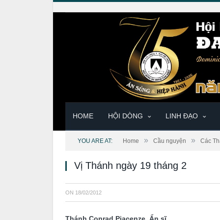
HOME
HỘI DÒNG
LINH ĐẠO
»
»
YOU ARE AT:
Home
Cầu nguyện
Các Th
Vị Thánh ngày 19 tháng 2
ON
18/02/2012
Thánh Conrad Piacenze, Ẩn sĩ