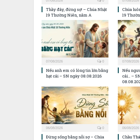
07/08/2026
0
07/08/2026
Thầy đây, đừng sợ! – Chúa Nhật
Chúa luôn
19 Thường Niên, năm A
19 Thườn
07/08/2026
0
07/08/2026
Nếu anh em có lòng tin lớn bằng
Nếu ngươ
hạt cải – SN ngày 08.08.2026
cải… – S
08.08.20
06/08/2026
0
06/08/2026
Đừng sống bằng nỗi sợ – Chúa
Chầu Thá