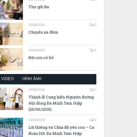
Thư gởi Ba
20/06/2026
0
Chuyến xe đêm
20/06/2026
0
Đời con có bố
VIDEO
HÌNH ẢNH
25/06/2026
0
Thánh lễ Cung hiến Nguyện đường
Hội dòng Đa Minh Tam Hiệp
(25/06/2016)
14/05/2026
0
Lời thiêng và Chúa đã yêu con – Ca
đoàn HD. Đa Minh Tam Hiệp