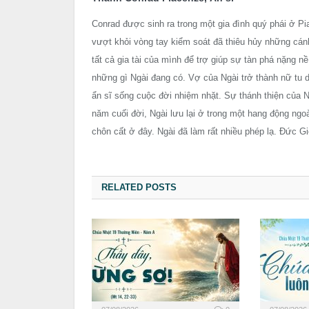
Conrad được sinh ra trong một gia đình quý phái ở Pi
vượt khỏi vòng tay kiểm soát đã thiêu hủy những cán
tất cả gia tài của mình để trợ giúp sự tàn phá nặng 
những gì Ngài đang có. Vợ của Ngài trở thành nữ tu d
ẩn sĩ sống cuộc đời nhiệm nhặt. Sự thánh thiện của 
năm cuối đời, Ngài lưu lại ở trong một hang động ngo
chôn cất ở đây. Ngài đã làm rất nhiều phép lạ. Đức G
RELATED POSTS