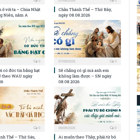
0
07/08/2026
0
 ở với ta – Chúa Nhật
Chầu Thánh Thể – Thứ Bảy,
g Niên, năm A
ngày 08.08.2026
0
07/08/2026
0
i có đức tin bằng hạt
Sẽ chẳng có gì mà anh em
N theo WAU ngày
không làm được – SN ngày
26
08.08.2026
0
06/08/2026
0
nh Thể – Thứ Sáu,
Ai muốn theo Thầy, phải từ bỏ