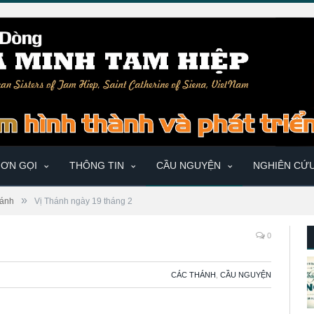
ƠN GỌI
THÔNG TIN
CẦU NGUYỆN
NGHIÊN CỨ
»
ánh
Vị Thánh ngày 19 tháng 2
0
CÁC THÁNH
,
CẦU NGUYỆN