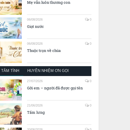
Mẹ vẫn luôn thương con
06/08/2026
0
Giọt nước
06/08/2026
0
Thuộc trọn về chúa
TÂM TÌNH
HUYỀN NHIỆM ƠN GỌI
27/07/2026
0
Gởi em – người đã được gọi tên
21/06/2026
0
Tấm lưng
20/06/2026
0