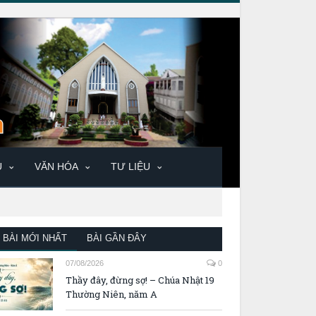
U
VĂN HÓA
TƯ LIỆU
BÀI MỚI NHẤT
BÀI GẦN ĐÂY
07/08/2026
0
Thầy đây, đừng sợ! – Chúa Nhật 19
Thường Niên, năm A