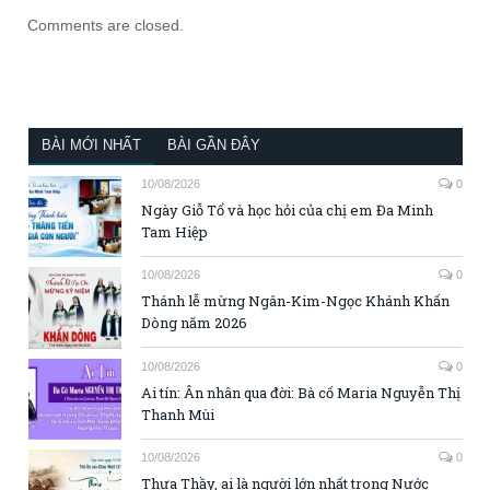
Comments are closed.
BÀI MỚI NHẤT
BÀI GẦN ĐÂY
10/08/2026
0
Ngày Giỗ Tổ và học hỏi của chị em Đa Minh
Tam Hiệp
10/08/2026
0
Thánh lễ mừng Ngân-Kim-Ngọc Khánh Khấn
Dòng năm 2026
10/08/2026
0
Ai tín: Ân nhân qua đời: Bà cố Maria Nguyễn Thị
Thanh Mùi
10/08/2026
0
Thưa Thầy, ai là người lớn nhất trong Nước