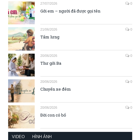
27/07/2026
0
Gởi em – người đã được gọi tên
21/06/2026
0
Tấm lưng
20/06/2026
0
Thư gởi Ba
20/06/2026
0
Chuyến xe đêm
20/06/2026
0
Đời con có bố
VIDEO
HÌNH ẢNH