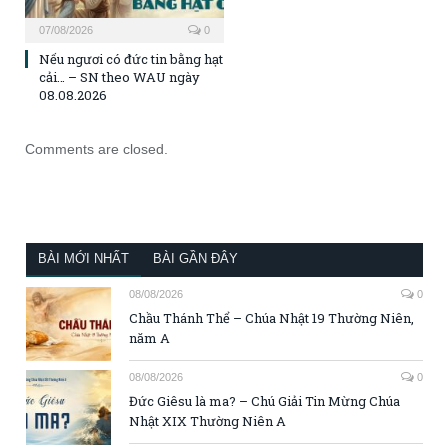
07/08/2026
0
Nếu ngươi có đức tin bằng hạt
cải… – SN theo WAU ngày
08.08.2026
Comments are closed.
BÀI MỚI NHẤT
BÀI GẦN ĐÂY
08/08/2026
0
Chầu Thánh Thể – Chúa Nhật 19 Thường Niên,
năm A
08/08/2026
0
Đức Giêsu là ma? – Chú Giải Tin Mừng Chúa
Nhật XIX Thường Niên A