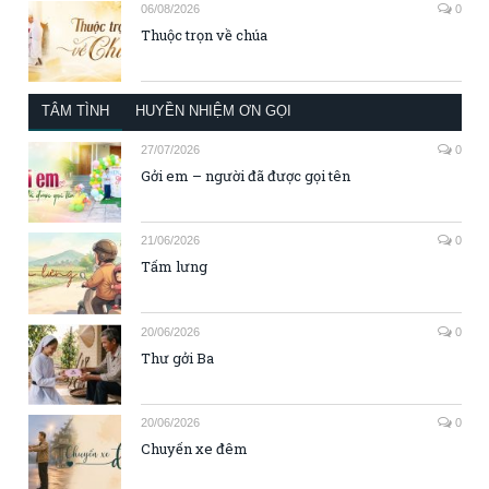
06/08/2026
0
Thuộc trọn về chúa
TÂM TÌNH
HUYỀN NHIỆM ƠN GỌI
27/07/2026
0
Gởi em – người đã được gọi tên
21/06/2026
0
Tấm lưng
20/06/2026
0
Thư gởi Ba
20/06/2026
0
Chuyến xe đêm