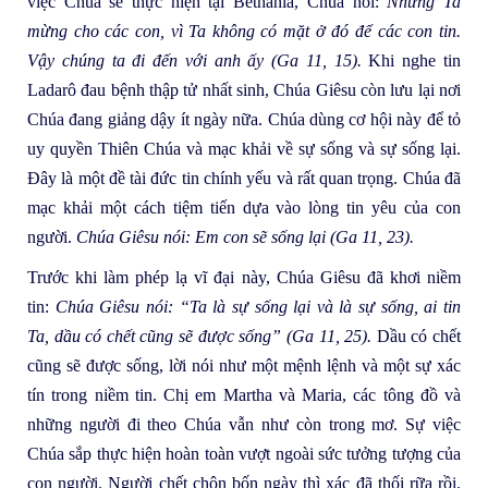
việc Chúa sẽ thực hiện tại Bethania, Chúa nói:
Nhưng Ta
mừng cho các con, vì Ta không có mặt ở đó để các con tin.
Vậy chúng ta đi đến với anh ấy (Ga 11, 15).
Khi nghe tin
Ladarô đau bệnh thập tử nhất sinh, Chúa Giêsu còn lưu lại nơi
Chúa đang giảng dậy ít ngày nữa. Chúa dùng cơ hội này để tỏ
uy quyền Thiên Chúa và mạc khải về sự sống và sự sống lại.
Đây là một đề tài đức tin chính yếu và rất quan trọng. Chúa đã
mạc khải một cách tiệm tiến dựa vào lòng tin yêu của con
người.
Chúa Giêsu nói: Em con sẽ sống lại (Ga 11, 23).
Trước khi làm phép lạ vĩ đại này, Chúa Giêsu đã khơi niềm
tin:
Chúa Giêsu nói: “Ta là sự sống lại và là sự sống, ai tin
Ta, dầu có chết cũng sẽ được sống” (Ga 11, 25).
Dầu có chết
cũng sẽ được sống, lời nói như một mệnh lệnh và một sự xác
tín trong niềm tin. Chị em Martha và Maria, các tông đồ và
những người đi theo Chúa vẫn như còn trong mơ. Sự việc
Chúa sắp thực hiện hoàn toàn vượt ngoài sức tưởng tượng của
con người. Người chết chôn bốn ngày thì xác đã thối rữa rồi.