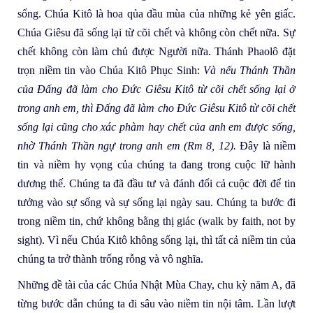
sống. Chúa Kitô là hoa qủa đầu mùa của những kẻ yên giấc.
Chúa Giêsu đã sống lại từ cõi chết và không còn chết nữa. Sự
chết không còn làm chủ được Người nữa. Thánh Phaolô đặt
trọn niềm tin vào Chúa Kitô Phục Sinh:
Và nếu Thánh Thần
của Đấng đã làm cho Đức Giêsu Kitô từ cõi chết sống lại ở
trong anh em, thì Đấng đã làm cho Đức Giêsu Kitô từ cõi chết
sống lại cũng cho xác phàm hay chết của anh em được sống,
nhờ Thánh Thần ngự trong anh em (Rm 8, 12).
Đây là niềm
tin và niềm hy vọng của chúng ta đang trong cuộc lữ hành
dương thế. Chúng ta đã đầu tư và đánh đổi cả cuộc đời để tin
tưởng vào sự sống và sự sống lại ngày sau. Chúng ta bước đi
trong niềm tin, chứ không bằng thị giác (walk by faith, not by
sight). Vì nếu Chúa Kitô không sống lại, thì tất cả niềm tin của
chúng ta trở thành trống rỗng và vô nghĩa.
Những đề tài của các Chúa Nhật Mùa Chay, chu kỳ năm A, đã
từng bước dẫn chúng ta đi sâu vào niềm tin nội tâm. Lần lượt