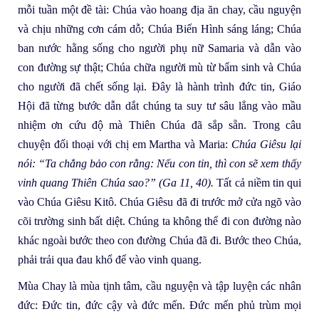
mỗi tuần một đề tài: Chúa vào hoang địa ăn chay, cầu nguyện
và chịu những cơn cám dỗ; Chúa Biến Hình sáng láng; Chúa
ban nước hằng sống cho người phụ nữ Samaria và dẫn vào
con đường sự thật; Chúa chữa người mù từ bẩm sinh và Chúa
cho người đã chết sống lại. Đây là hành trình đức tin, Giáo
Hội đã từng bước dẫn dắt chúng ta suy tư sâu lắng vào mầu
nhiệm ơn cứu độ mà Thiên Chúa đã sắp sẵn. Trong câu
chuyện đối thoại với chị em Martha và Maria:
Chúa Giêsu lại
nói: “Ta chẳng bảo con rằng: Nếu con tin, thì con sẽ xem thấy
vinh quang Thiên Chúa sao?” (Ga 11, 40).
Tất cả niềm tin qui
vào Chúa Giêsu Kitô. Chúa Giêsu đã đi trước mở cửa ngõ vào
cõi trường sinh bất diệt. Chúng ta không thể đi con đường nào
khác ngoài bước theo con đường Chúa đã đi. Bước theo Chúa,
phải trải qua đau khổ để vào vinh quang.
Mùa Chay là mùa tịnh tâm, cầu nguyện và tập luyện các nhân
đức: Đức tin, đức cậy và đức mến. Đức mến phủ trùm mọi