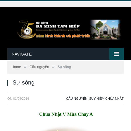
NAVIGATE
»
»
Home
Cầu nguyện
Sự sống
Sự sống
ON
01/04/2014
CẦU NGUYỆN
,
SUY NIỆM CHÚA NHẬT
Chúa Nhật V Mùa Chay A