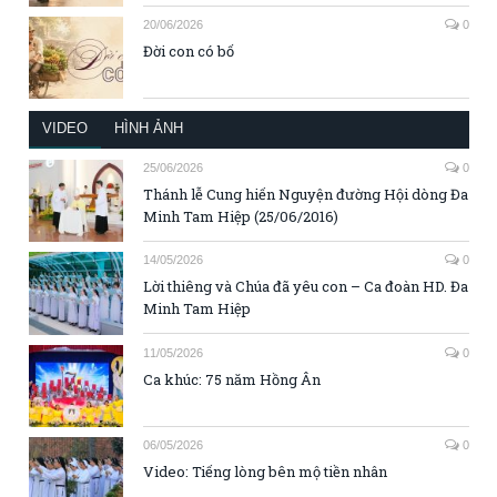
20/06/2026
0
Đời con có bố
VIDEO
HÌNH ẢNH
25/06/2026
0
Thánh lễ Cung hiến Nguyện đường Hội dòng Đa
Minh Tam Hiệp (25/06/2016)
14/05/2026
0
Lời thiêng và Chúa đã yêu con – Ca đoàn HD. Đa
Minh Tam Hiệp
11/05/2026
0
Ca khúc: 75 năm Hồng Ân
06/05/2026
0
Video: Tiếng lòng bên mộ tiền nhân