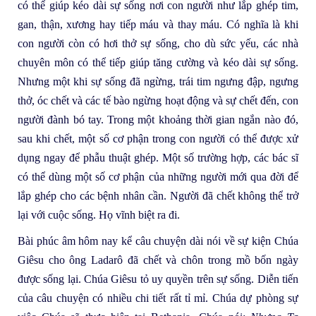
có thể giúp kéo dài sự sống nơi con người như lắp ghép tim,
gan, thận, xương hay tiếp máu và thay máu. Có nghĩa là khi
con người còn có hơi thở sự sống, cho dù sức yếu, các nhà
chuyên môn có thể tiếp giúp tăng cường và kéo dài sự sống.
Nhưng một khi sự sống đã ngừng, trái tim ngưng đập, ngưng
thở, óc chết và các tế bào ngừng hoạt động và sự chết đến, con
người đành bó tay. Trong một khoảng thời gian ngắn nào đó,
sau khi chết, một số cơ phận trong con người có thể được xử
dụng ngay để phẫu thuật ghép. Một số trường hợp, các bác sĩ
có thể dùng một số cơ phận của những người mới qua đời để
lắp ghép cho các bệnh nhân cần. Người đã chết không thể trở
lại với cuộc sống. Họ vĩnh biệt ra đi.
Bài phúc âm hôm nay kể câu chuyện dài nói về sự kiện Chúa
Giêsu cho ông Ladarô đã chết và chôn trong mồ bốn ngày
được sống lại. Chúa Giêsu tỏ uy quyền trên sự sống. Diễn tiến
của câu chuyện có nhiều chi tiết rất tỉ mỉ. Chúa dự phòng sự