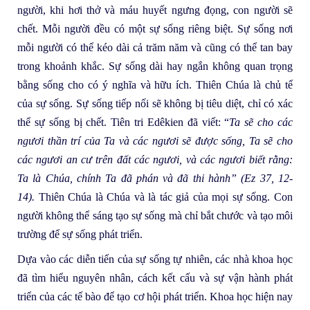
người, khi hơi thở và máu huyết ngưng đọng, con người sẽ
chết. Mỗi người đều có một sự sống riêng biệt. Sự sống nơi
mỗi người có thể kéo dài cả trăm năm và cũng có thể tan bay
trong khoảnh khắc. Sự sống dài hay ngắn không quan trọng
bằng sống cho có ý nghĩa và hữu ích. Thiên Chúa là chủ tể
của sự sống. Sự sống tiếp nối sẽ không bị tiêu diệt, chỉ có xác
thể sự sống bị chết. Tiên tri Edêkien đã viết: “
Ta sẽ cho các
ngươi thần trí của Ta và các ngươi sẽ được sống, Ta sẽ cho
các ngươi an cư trên đất các ngươi, và các ngươi biết rằng:
Ta là Chúa, chính Ta đã phán và đã thi hành” (Ez 37, 12-
14).
Thiên Chúa là Chúa và là tác giả của mọi sự sống. Con
người không thể sáng tạo sự sống mà chỉ bắt chước và tạo môi
trường để sự sống phát triển.
Dựa vào các diễn tiến của sự sống tự nhiên, các nhà khoa học
đã tìm hiểu nguyên nhân, cách kết cấu và sự vận hành phát
triển của các tế bào để tạo cơ hội phát triển. Khoa học hiện nay