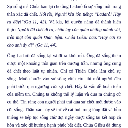
Sự sống mà Chúa ban lại cho ông Ladarô là sự sống mới trong
thân xác đã chết.
Nói rồi, Người kêu lớn tiếng: “Ladarô! Hãy
ra đây!”(Ga 11, 43).
Và kìa, lời quyền năng đã thành hiện
thực:
Người đã chết đi ra, chân tay còn quấn những mảnh vải,
trên mặt còn quấn khăn liệm. Chúa Giêsu bảo:”Hãy cởi ra
cho anh ấy đi” (Ga 11, 44).
Ông Ladarô đã sống lại và đi ra khỏi mồ. Ông đã sống thêm
được một khoảng thời gian trên dương trần, nhưng ông cũng
đã chết theo luật tự nhiên. Chỉ có Thiên Chúa làm chủ sự
sống. Muốn bước vào sự sống vĩnh cửu thì mỗi người đều
phải bước qua ngưỡng cửa sự chết. Đây là vấn đề hoàn toàn
của niềm tin. Chúng ta không thể lý luận và đưa ra chứng cứ
cụ thể. Tin rằng con người phải trải qua sự chết mới được vào
cõi sống. Thân xác này sẽ trở về cát bụi trong lòng đất và hồn
thiêng sẽ tiếp tục sống chờ đợi ngày được sống lại kết hợp cả
hồn và xác để hưởng hạnh phúc bất diệt. Chúa Giêsu đã dùng