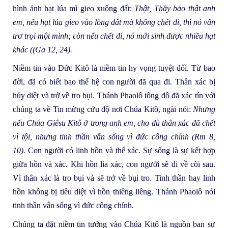
hình ảnh hạt lúa mì gieo xuống đất:
Thật, Thầy bảo thật anh
em, nếu hạt lúa gieo vào lòng đất mà không chết đi, thì nó vẫn
trơ trọi một mình; còn nếu chết đi, nó mới sinh được nhiều hạt
khác ((Ga 12, 24).
Niềm tin vào Đức Kitô là niềm tin hy vọng tuyệt đối. Từ bao
đời, đã có biết bao thế hệ con người đã qua đi. Thân xác bị
hủy diệt và trở về tro bụi. Thánh Phaolô tông đồ đã xác tín với
chúng ta về Tin mừng cứu độ nơi Chúa Kitô, ngài nói:
Nhưng
nếu Chúa Giêsu Kitô ở trong anh em, cho dù thân xác đã chết
vì tội, nhưng tinh thần vẫn sống vì đức công chính (Rm 8,
10).
Con người có linh hồn và thể xác. Sự sống là sự kết hợp
giữa hồn và xác. Khi hồn lìa xác, con người sẽ đi về cõi sau.
Vì thân xác là tro bụi và sẽ trở về bụi tro. Tinh thần hay linh
hồn không bị tiêu diệt vì hồn thiêng liêng. Thánh Phaolô nói
tinh thần vẫn sống vì đức công chính.
Chúng ta đặt niềm tin tưởng vào Chúa Kitô là nguồn ban sự