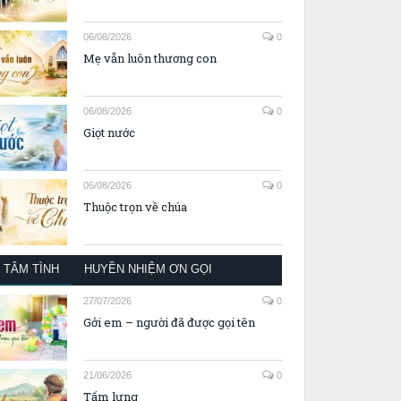
06/08/2026
0
Mẹ vẫn luôn thương con
06/08/2026
0
Giọt nước
06/08/2026
0
Thuộc trọn về chúa
TÂM TÌNH
HUYỀN NHIỆM ƠN GỌI
27/07/2026
0
Gởi em – người đã được gọi tên
21/06/2026
0
Tấm lưng