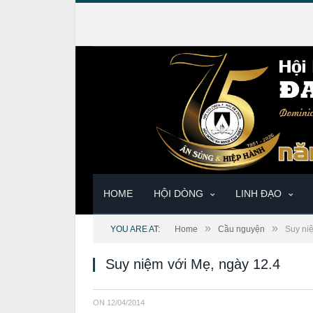
HOME
HỘI DÒNG
LINH ĐẠO
»
»
YOU ARE AT:
Home
Cầu nguyện
Suy ni
Suy niệm với Mẹ, ngày 12.4
ON
12/04/2014