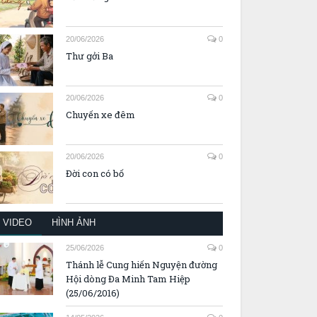
20/06/2026
0
Thư gởi Ba
20/06/2026
0
Chuyến xe đêm
20/06/2026
0
Đời con có bố
VIDEO
HÌNH ẢNH
25/06/2026
0
Thánh lễ Cung hiến Nguyện đường
Hội dòng Đa Minh Tam Hiệp
(25/06/2016)