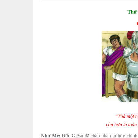
Thứ
“
Thà một n
còn hơn là toàn 
Như Mẹ:
Đức Giêsu đã chấp nhận tự hủy chính m