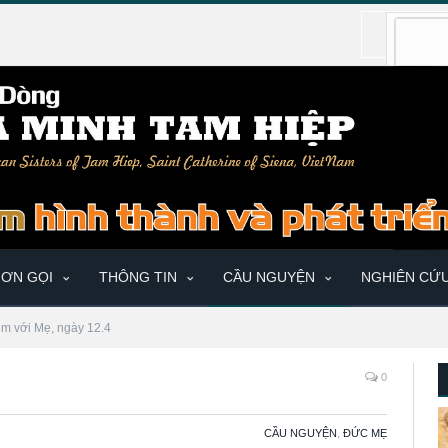
ƠN GỌI
THÔNG TIN
CẦU NGUYỆN
NGHIÊN CỨ
ệm với Mẹ, ngày 12.4
0
CẦU NGUYỆN
,
ĐỨC MẸ