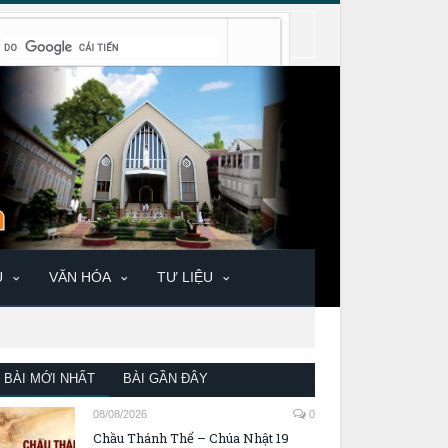
U
VĂN HÓA
TƯ LIỆU
BÀI MỚI NHẤT
BÀI GẦN ĐÂY
08/08/2026
0
Chầu Thánh Thể – Chúa Nhật 19