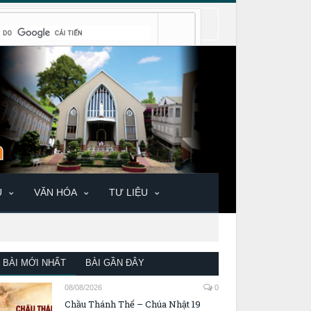
U
VĂN HÓA
TƯ LIỆU
BÀI MỚI NHẤT
BÀI GẦN ĐÂY
08/08/2026
0
Chầu Thánh Thể – Chúa Nhật 19