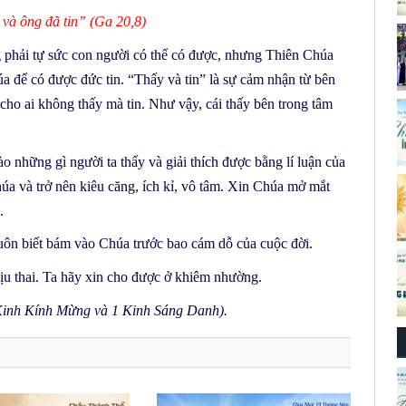
và ông đã tin” (Ga 20,8)
 phải tự sức con người có thể có được, nhưng Thiên Chúa
a để có được đức tin. “Thấy và tin” là sự cảm nhận từ bên
ho ai không thấy mà tin. Như vậy, cái thấy bên trong tâm
 những gì người ta thấy và giải thích được bằng lí luận của
húa và trở nên kiêu căng, ích kỉ, vô tâm. Xin Chúa mở mắt
.
ôn biết bám vào Chúa trước bao cám dỗ của cuộc đời.
ịu thai. Ta hãy xin cho được ở khiêm nhường.
Kinh Kính Mừng và 1 Kinh Sáng Danh).