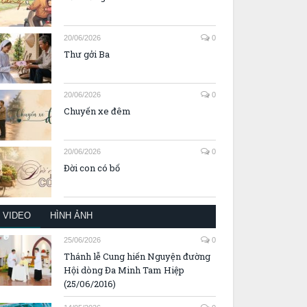
20/06/2026
0
Thư gởi Ba
20/06/2026
0
Chuyến xe đêm
20/06/2026
0
Đời con có bố
VIDEO
HÌNH ẢNH
25/06/2026
0
Thánh lễ Cung hiến Nguyện đường
Hội dòng Đa Minh Tam Hiệp
(25/06/2016)