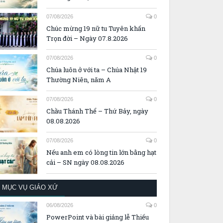
07/08/2026
0
Chúc mừng 19 nữ tu Tuyên khấn
Trọn đời – Ngày 07.8.2026
07/08/2026
0
Chúa luôn ở với ta – Chúa Nhật 19
Thường Niên, năm A
07/08/2026
0
Chầu Thánh Thể – Thứ Bảy, ngày
08.08.2026
07/08/2026
0
Nếu anh em có lòng tin lớn bằng hạt
cải – SN ngày 08.08.2026
MỤC VỤ GIÁO XỨ
06/08/2026
0
PowerPoint và bài giảng lễ Thiếu