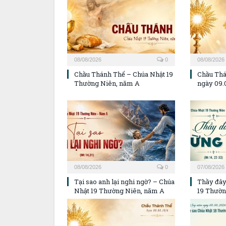
08/08/2026
0
08/08/2026
Chầu Thánh Thể – Chúa Nhật 19
Chầu Thá
Thường Niên, năm A
ngày 09.
08/08/2026
0
07/08/2026
Tại sao anh lại nghi ngờ? – Chúa
Thầy đây
Nhật 19 Thường Niên, năm A
19 Thườn