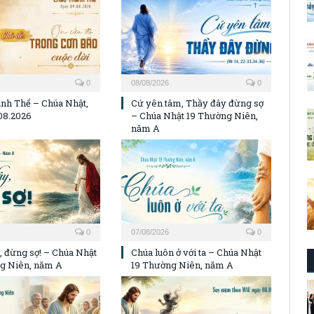
0
08/08/2026
0
nh Thể – Chúa Nhật,
Cứ yên tâm, Thầy đây đừng sợ
08.2026
– Chúa Nhật 19 Thường Niên,
năm A
0
07/08/2026
0
, đừng sợ! – Chúa Nhật
Chúa luôn ở với ta – Chúa Nhật
g Niên, năm A
19 Thường Niên, năm A