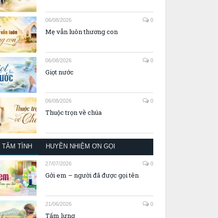
06/08/2026
0
Mẹ vẫn luôn thương con
06/08/2026
0
Giọt nước
06/08/2026
0
Thuộc trọn về chúa
TÂM TÌNH
HUYỀN NHIỆM ƠN GỌI
27/07/2026
0
Gởi em – người đã được gọi tên
21/06/2026
0
Tấm lưng