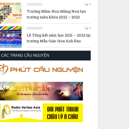
22/08/2022
0
Trường Mầm Non Măng Non tựu
trường niên khóa 2022 – 2023
04/08/2022
0
Lễ Tổng kết năm học 2021 – 2022 tại
trường Mẫu Giáo Hoa Anh Đào
CÁC TRANG CẦU NGUYỆN