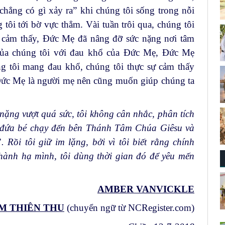
chẳng có gì xảy ra” khi chúng tôi sống trong nỗi
ôi tới bờ vực thẳm. Vài tuần trôi qua, chúng tôi
i cảm thấy, Đức Mẹ đã nâng đỡ sức nặng nơi tâm
 của chúng tôi với đau khổ của Đức Mẹ, Đức Mẹ
g tôi mang đau khổ, chúng tôi thực sự cảm thấy
ức Mẹ là người mẹ nên cũng muốn giúp chúng ta
nặng vượt quá sức, tôi không cân nhắc, phân tích
c đứa bé chạy đến bên Thánh Tâm Chúa Giêsu và
Rồi tôi giữ im lặng, bởi vì tôi biết rằng chính
 hành hạ mình, tôi dùng thời gian đó để yêu mến
AMBER VANVICKLE
M THIÊN THU
(chuyển ngữ từ NCRegister.com)