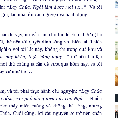
yện:
“Lạy Chúa, Ngài làm được mọi sự…”
. Và tôi
ặt giũ, lau nhà, rồi cầu nguyện và hành động…
ặc dù vậy, nó vẫn làm cho tôi dễ chịu. Tương lai
i, thế nên tôi quyết định sống với hiện tại. Thiên
ài ở với tôi lúc này, không chỉ trong quá khứ và
m nay lương thực hằng ngày…”
trở nên bài tập
mọi thứ chúng ta cần để vượt qua hôm nay, và tôi
gày cứ như thế…
àm, và tôi phải thực hành cầu nguyện:
“Lạy Chúa
a Giêsu, con phó dâng điều này cho Ngài”
. Nhiều
a cảm thấy miễn cưỡng và không thật lòng, nhưng
Chúa. Cuối cùng, lời cầu nguyện sẽ trở nên chân