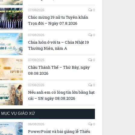
07/08/2026
0
Chúc mừng 19 nữ tu Tuyên khấn
Trọn đời – Ngày 07.8.2026
07/08/2026
0
Chúa luôn ở với ta – Chúa Nhật 19
Thường Niên, năm A
07/08/2026
0
Chầu Thánh Thể – Thứ Bảy, ngày
08.08.2026
07/08/2026
0
Nếu anh em có lòng tin lớn bằng hạt
cải – SN ngày 08.08.2026
MỤC VỤ GIÁO XỨ
06/08/2026
0
PowerPoint và bài giảng lễ Thiếu