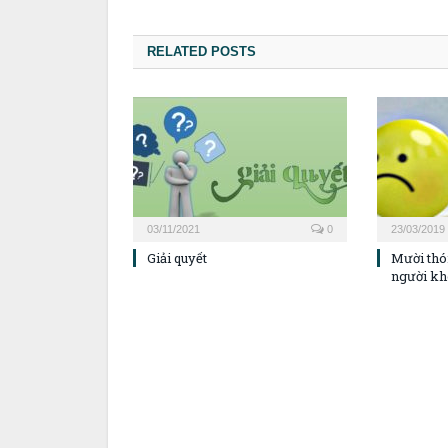
RELATED POSTS
03/11/2021
0
23/03/2019
Giải quyết
Mười thó
người kh