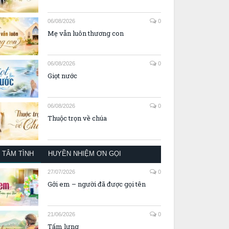
06/08/2026
0
Mẹ vẫn luôn thương con
06/08/2026
0
Giọt nước
06/08/2026
0
Thuộc trọn về chúa
TÂM TÌNH
HUYỀN NHIỆM ƠN GỌI
27/07/2026
0
Gởi em – người đã được gọi tên
21/06/2026
0
Tấm lưng