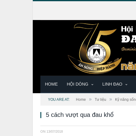
HOME
HỘI DÒNG
LINH ĐẠO
»
»
YOU ARE AT:
Home
Tư liệu
Kỹ năng sốn
5 cách vượt qua đau khổ
ON
13/07/2018