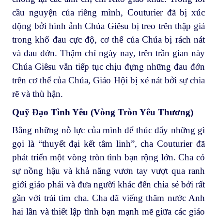
cầu nguyện của riêng mình, Couturier đã bị xúc
động bởi hình ảnh Chúa Giêsu bị treo trên thập giá
trong khổ đau cực độ, cơ thể của Chúa bị rách nát
và đau đớn. Thậm chí ngày nay, trên trần gian này
Chúa Giêsu vẫn tiếp tục chịu đựng những đau đớn
trên cơ thể của Chúa, Giáo Hội bị xé nát bởi sự chia
rẽ và thù hận.
Quỹ Đạo Tình Yêu (Vòng Tròn Yêu Thương)
Bằng những nỗ lực của mình để thúc đẩy những gì
gọi là “thuyết đại kết tâm linh”, cha Couturier đã
phát triển một vòng tròn tình bạn rộng lớn. Cha có
sự nồng hậu và khả năng vươn tay vượt qua ranh
giới giáo phái và đưa người khác đến chia sẻ bởi rất
gần với trái tim cha. Cha đã viếng thăm nước Anh
hai lần và thiết lập tình bạn mạnh mẽ giữa các giáo