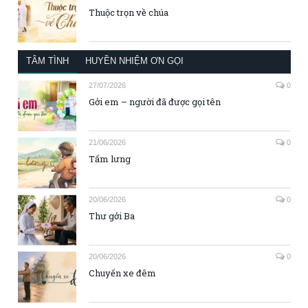
Thuộc trọn về chúa
TÂM TÌNH
HUYỀN NHIỆM ƠN GỌI
27/07/2026
0
Gởi em – người đã được gọi tên
21/06/2026
0
Tấm lưng
20/06/2026
0
Thư gởi Ba
20/06/2026
0
Chuyến xe đêm