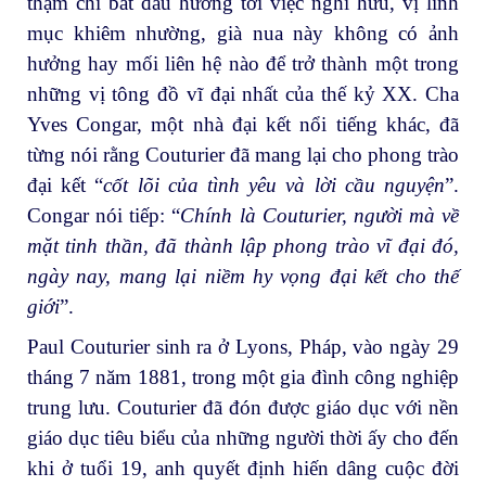
thậm chí bắt đầu hướng tới việc nghỉ hưu, vị linh
mục khiêm nhường, già nua này không có ảnh
hưởng hay mối liên hệ nào để trở thành một trong
những vị tông đồ vĩ đại nhất của thế kỷ XX. Cha
Yves Congar, một nhà đại kết nổi tiếng khác, đã
từng nói rằng Couturier đã mang lại cho phong trào
đại kết “
cốt lõi của tình yêu và lời cầu nguyện
”.
Congar nói tiếp: “
Chính là Couturier, người mà về
mặt tinh thần, đã thành lập phong trào vĩ đại đó,
ngày nay, mang lại niềm hy vọng đại kết cho thế
giới
”.
Paul Couturier sinh ra ở Lyons, Pháp, vào ngày 29
tháng 7 năm 1881, trong một gia đình công nghiệp
trung lưu. Couturier đã đón được giáo dục với nền
giáo dục tiêu biểu của những người thời ấy cho đến
khi ở tuổi 19, anh quyết định hiến dâng cuộc đời