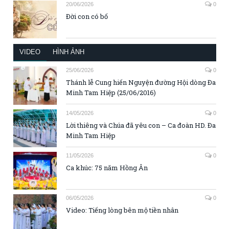
20/06/2026
0
Đời con có bố
VIDEO
HÌNH ẢNH
25/06/2026
0
Thánh lễ Cung hiến Nguyện đường Hội dòng Đa
Minh Tam Hiệp (25/06/2016)
14/05/2026
0
Lời thiêng và Chúa đã yêu con – Ca đoàn HD. Đa
Minh Tam Hiệp
11/05/2026
0
Ca khúc: 75 năm Hồng Ân
06/05/2026
0
Video: Tiếng lòng bên mộ tiền nhân