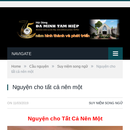
NAVIGATE
»
»
»
Home
Cầu nguyện
Suy niệm song ngữ
Nguyện cho
tất cả nên một
Nguyện cho tất cả nên một
ON
11/03/2019
SUY NIỆM SONG NGỮ
Nguyện cho Tất Cả Nên Một