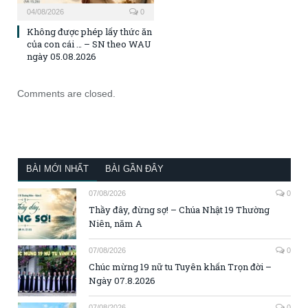
04/08/2026
0
Không được phép lấy thức ăn
của con cái … – SN theo WAU
ngày 05.08.2026
Comments are closed.
BÀI MỚI NHẤT
BÀI GẦN ĐÂY
07/08/2026
0
Thầy đây, đừng sợ! – Chúa Nhật 19 Thường
Niên, năm A
07/08/2026
0
Chúc mừng 19 nữ tu Tuyên khấn Trọn đời –
Ngày 07.8.2026
07/08/2026
0