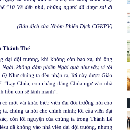
hế.”
10
Về đến nhà, những người đã được sai đi
(Bản dịch của Nhóm Phiên Dịch CGKPV)
vụ Thánh Thể
 đại đội trưởng, khi không còn bao xa, thì ông
 Ngài, không dám phiền Ngài quá như vậy, vì tôi
 6)
Như chúng ta đều nhận ra, lời này được Giáo
ể: “Lạy Chúa, con chẳng đáng Chúa ngự vào nhà
nh hồn con sẽ lành mạnh”.
a có một vài khác biệt: viên đại đội trưởng nói cho
ta, chúng ta nói cho chính mình; lời của viên đại
 xác, còn lời nguyện của chúng ta trong Thánh Lễ
iêsu đã không vào nhà viên đại đội trưởng, nhưng