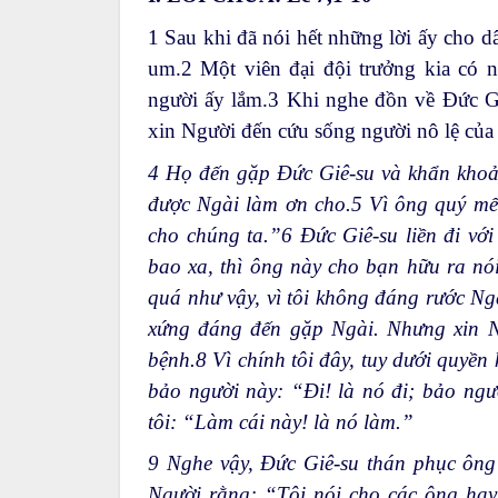
1
Sau khi đã nói hết những lời ấy cho d
um.
2
Một viên đại đội trưởng kia có 
người ấy lắm.
3
Khi nghe đồn về Đức Gi
xin Người đến cứu sống người nô lệ của
4
Họ đến gặp Đức Giê-su và khẩn khoả
được Ngài làm ơn cho.
5
Vì ông quý mến
cho chúng ta.”
6
Đức Giê-su liền đi vớ
bao xa, thì ông này cho bạn hữu ra n
quá như vậy, vì tôi không đáng rước Ngà
xứng đáng đến gặp Ngài. Nhưng xin Ngà
bệnh.
8
Vì chính tôi đây, tuy dưới quyền 
bảo người này: “Đi! là nó đi; bảo ngư
tôi: “Làm cái này! là nó làm.”
9
Nghe vậy, Đức Giê-su thán phục ông 
Người rằng: “Tôi nói cho các ông hay: