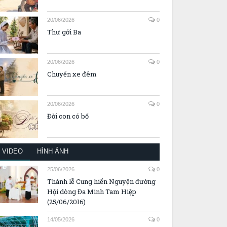
20/06/2026
0
Thư gởi Ba
20/06/2026
0
Chuyến xe đêm
20/06/2026
0
Đời con có bố
VIDEO
HÌNH ẢNH
25/06/2026
0
Thánh lễ Cung hiến Nguyện đường
Hội dòng Đa Minh Tam Hiệp
(25/06/2016)
14/05/2026
0