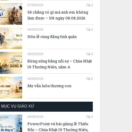
07/08/2026
0
Sẽ chẳng có gì mà anh em không
làm được – SN ngày 08.08.2026
06/08/2026
0
Hôn lễ cùng đấng tình quân
06/08/2026
0
Đừng sống bằng nỗi sợ – Chúa Nhật
19 Thường Niên, năm A
06/08/2026
0
Mẹ vẫn luôn thương con
MỤC VỤ GIÁO XỨ
06/08/2026
0
PowerPoint và bài giảng lễ Thiếu
Nhi – Chúa Nhật 19 Thường Niên,