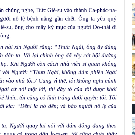
ân chúng nghe, Đức Giê-su vào thành Ca-phác-na-
người nô lệ bệnh nặng gần chết. Ông ta yêu quý
ê-su, ông cho mấy kỳ mục của người Do-thái đi
 ông.
n nài xin Người rằng: “Thưa Ngài, ông ấy đáng
 dân ta. Vả lại chính ông đã xây cất hội đường
i họ. Khi Người còn cách nhà viên sĩ quan không
ói với Người: “Thưa Ngài, không dám phiền Ngài
i vào nhà tôi.
7
Cũng vì thế, tôi không nghĩ mình
i cứ nói một lời, thì đầy tớ của tôi được khỏi
kẻ khác, tôi cũng có lính tráng dưới quyền tôi. Tôi
ời kia: “Đến! là nó đến; và bảo người nô lệ của
ta, Người quay lại nói với đám đông đang theo
 ngay cả trong dân Ít-ra-en, tôi cũng chưa thấy