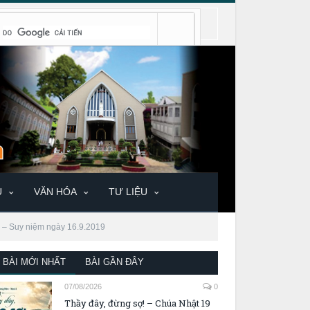
U
VĂN HÓA
TƯ LIỆU
h » – Suy niệm ngày 16.9.2019
BÀI MỚI NHẤT
BÀI GẦN ĐÂY
07/08/2026
0
Thầy đây, đừng sợ! – Chúa Nhật 19