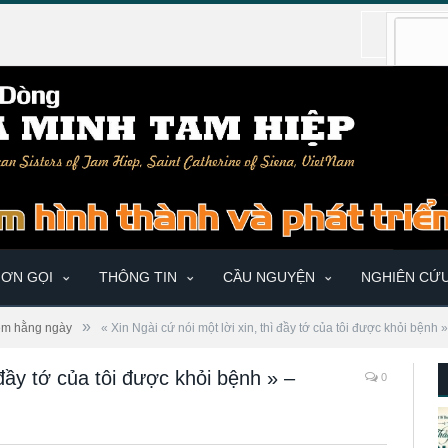
ƠN GỌI
THÔNG TIN
CẦU NGUYỆN
NGHIÊN CỨ
»
ệm hằng ngày
« Xin Ngài cứ nói một lời xin, thì đầy tớ của tôi được khỏi bện
 đầy tớ của tôi được khỏi bệnh » –
0