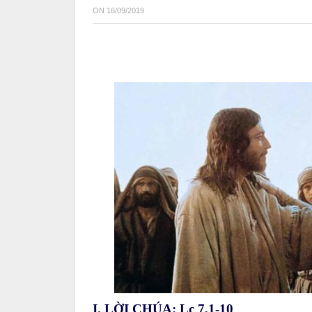
ON
16/09/2019
I. LỜI CHÚA: Lc 7,1-10