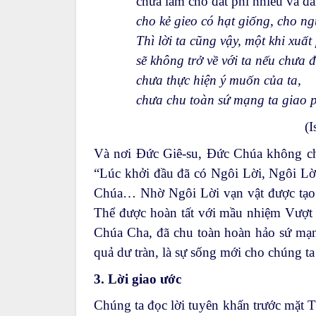
chưa làm cho đất phì nhiêu và đâ
cho kẻ gieo có hạt giống, cho ng
Thì lời ta cũng vậy, một khi xuất
sẽ không trở về với ta nếu chưa đ
chưa thực hiện ý muốn của ta,
chưa chu toàn sứ mạng ta giao 
(I
Và nơi Đức Giê-su, Đức Chúa không ch
“Lúc khởi đầu đã có Ngôi Lời, Ngôi Lờ
Chúa… Nhờ Ngôi Lời vạn vật được tạo
Thể được hoàn tất với mầu nhiệm Vượt 
Chúa Cha, đã chu toàn hoàn hảo sứ mạng
quả dư tràn, là sự sống mới cho chúng t
3. Lời giao ước
Chúng ta đọc lời tuyên khấn trước mặt T