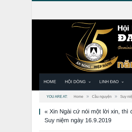
HOME
HỘI DÒNG
LINH ĐẠO
»
»
YOU ARE AT:
Home
Cầu nguyện
Suy ni
« Xin Ngài cứ nói một lời xin, thì
Suy niệm ngày 16.9.2019