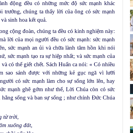
ư hành động đều có những mức độ sức mạnh khác
i trưởng, chúng ta thấy lời của ông có sức mạnh
và sinh hoa kết quả.
rong cộng đoàn, chúng ta đều có kinh nghiệm này:
 mà lời của mọi người đều có sức mạnh: sức mạnh
lên, sức mạnh an ủi và chữa lành tâm hồn khi nói
ứ, sức mạnh tạo ra sự hiệp nhất; và sức mạnh của
g và có thể giết chết. Sách Huấn ca nói: « Có nhiều
àm sao sánh được với những kẻ gục ngã vì lưỡi
 người có sức mạnh làm cho sự sống lớn lên, hay
ó sức mạnh ghê gớm như thế, Lời Chúa còn có sức
i hằng sống và ban sự sống ; như chính Đức Chúa
từ trời,
hấm xuống đất,