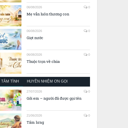
06/08/2026
0
Mẹ vẫn luôn thương con
06/08/2026
0
Giọt nước
06/08/2026
0
Thuộc trọn về chúa
TÂM TÌNH
HUYỀN NHIỆM ƠN GỌI
27/07/2026
0
Gởi em – người đã được gọi tên
21/06/2026
0
Tấm lưng