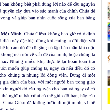
i bạn không biết phải dùng lời nào để cầu nguyện
có quyền cậy dựa vào sức mạnh của chính Chúa để
 vọng và giúp bạn nhìn cuộc sống của bạn bằng
h Một Mình
. Chúa Giêsu không bao giờ có ý định
điều này đặc biệt đúng khi chúng ta đối diện với
thể bị cám dỗ để cố gắng cô lập bản thân khi cuộc
 không nên nói về vấn đề của mình, hoặc chúng ta
c. Nhưng nhiều khi, thực tế lại hoàn toàn trái
ười muốn giúp chúng ta, ngay cả nếu điều đó có
 cho chúng ta những lời động viên. Đừng đi một
 gia đình của bạn, với một người bạn trong giáo
y xin người đó cầu nguyện cho bạn và ngay cả có
hể nghĩ ra bất cứ ai có thể giúp đỡ bạn, hãy cầu
n. Chúa Giêsu đã không bước đi một mình, vì thế
một mình.