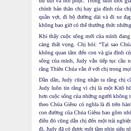
dữ dội và hồi phục. Trong suốt thời gi
chính bản thân chị hay gia đình của chị
quần vợt, đi bộ đường dài và đi xe đạp 
không bao giờ có thể thưởng thức những
Khi thấy cuộc sống mới của mình đang 
càng thất vọng. Chị hỏi: “Tại sao Chú
không quan tâm đến con và gia đình củ
sống của mình, Judy vẫn tiếp tục cầu n
rằng Thiên Chúa vẫn ở với chị trong mọi
Dần dần, Judy cũng nhận ra rằng chị c
Judy luôn tin rằng vì chị là một Kitô h
hơn cuộc sống của những người không ti
theo Chúa Giêsu có nghĩa là đi trên hàn
con đường của Chúa Giêsu bao gồm nhữn
điều đó cũng dẫn chị đến một trải nghiệ
đi, Judy đã có được một tầm nhìn siêu nhi