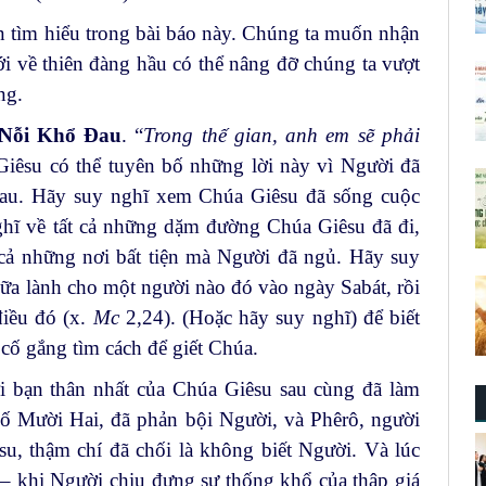
 tìm hiểu trong bài báo này. Chúng ta muốn nhận
i về thiên đàng hầu có thể nâng đỡ chúng ta vượt
ng.
 Nỗi Khổ Đau
. “
Trong thế gian, anh em sẽ phải
iêsu có thể tuyên bố những lời này vì Người đã
đau. Hãy suy nghĩ xem Chúa Giêsu đã sống cuộc
hĩ về tất cả những dặm đường Chúa Giêsu đã đi,
t cả những nơi bất tiện mà Người đã ngủ. Hãy suy
hữa lành cho một người nào đó vào ngày Sabát, rồi
điều đó (x.
Mc
2,24). (Hoặc hãy suy nghĩ) để biết
cố gắng tìm cách để giết Chúa.
 bạn thân nhất của Chúa Giêsu sau cùng đã làm
số Mười Hai, đã phản bội Người, và Phêrô, người
su, thậm chí đã chối là không biết Người. Và lúc
– khi Người chịu đựng sự thống khổ của thập giá