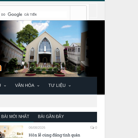
U
VĂN HÓA
TƯ LIỆU
BÀI MỚI NHẤT
BÀI GẦN ĐÂY
06/08/2026
0
Hôn lễ cùng đấng tình quân