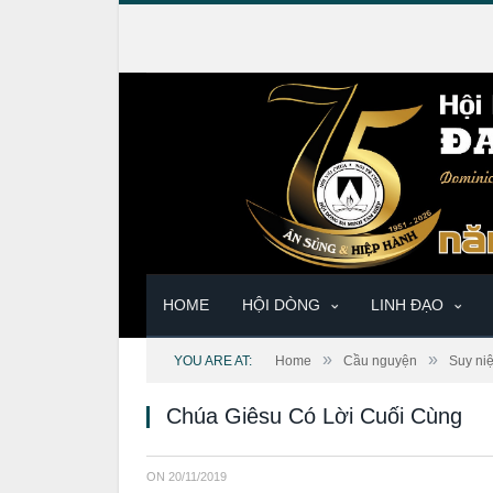
HOME
HỘI DÒNG
LINH ĐẠO
»
»
YOU ARE AT:
Home
Cầu nguyện
Suy ni
Chúa Giêsu Có Lời Cuối Cùng
ON
20/11/2019