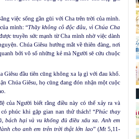
ng việc sống gần gũi với Cha trên trời của mình.
của mình: “
Thầy không cô độc đâu, vì Chúa Cha
 được truyền sức mạnh từ Cha mình nhờ việc dành
u nguyện. Chúa Giêsu hướng mắt về thiên đàng, nơi
 quanh bởi vô số những kẻ mà Người sẽ cứu chuộc
 Giêsu đầu tiên cũng không xa lạ gì với đau khổ.
nhận Chúa Giêsu, họ cũng đang đón nhận một cuộc
ạo.
ệ của Người biết rằng điều này có thể xảy ra và
 có phúc khi gặp gian nan thử thách! “
Phúc thay
vả, bách hại và vu khống đủ điều xấu xa. Anh em
ành cho anh em trên trời thật lớn lao
” (
Mt
5,11-