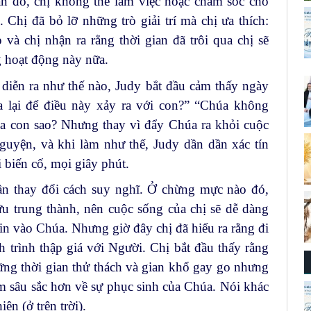
an đó, chị không thể làm việc hoặc chăm sóc cho
. Chị đã bỏ lỡ những trò giải trí mà chị ưa thích:
và chị nhận ra rằng thời gian đã trôi qua chị sẽ
 hoạt động này nữa.
diễn ra như thế nào, Judy bắt đầu cảm thấy ngày
a lại để điều này xảy ra với con?” “Chúa không
a con sao? Nhưng thay vì đẩy Chúa ra khỏi cuộc
guyện, và khi làm như thế, Judy dần dần xác tín
 biến cố, mọi giây phút.
ần thay đổi cách suy nghĩ. Ở chừng mực nào đó,
ữu trung thành, nên cuộc sống của chị sẽ dễ dàng
n vào Chúa. Nhưng giờ đây chị đã hiểu ra rằng đi
h trình thập giá với Người. Chị bắt đầu thấy rằng
g thời gian thử thách và gian khổ gay go nhưng
m sâu sắc hơn về sự phục sinh của Chúa. Nói khác
ên (ở trên trời).