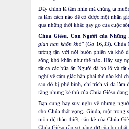
Đây chính là tầm nhìn mà chúng ta muốn
ra làm cách nào để có được một nhãn giớ
qua những thời khắc gay go của cuộc số
Chúa Giêsu, Con Người của Những
gian nan khốn khó
” (
Ga
16,33). Chúa G
tường tận với nỗi buồn phiền và khổ 
sống khó khăn như thế nào. Hãy suy ng
tất cả các bữa ăn Người đã bỏ lỡ và tấ
nghĩ về cảm giác hẳn phải thế nào khi c
sau đó bị phê bình, chỉ trích vì đã làm 
rằng những kẻ thù của Chúa Giêsu đang 
Bạn cũng hãy suy nghĩ về những người
cho Chúa thất vọng. Giuđa, một trong 
môn đệ thân thiết, cận kề của Chúa Giê
Chúa Giêsu cần sự nâng đỡ của họ nhất 