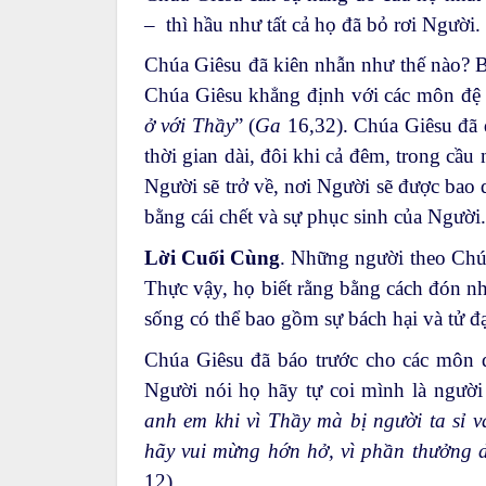
– thì hầu như tất cả họ đã bỏ rơi Người.
Chúa Giêsu đã kiên nhẫn như thế nào? Bằ
Chúa Giêsu khẳng định với các môn đệ 
ở với Thầy
” (
Ga
16,32). Chúa Giêsu đã
thời gian dài, đôi khi cả đêm, trong cầ
Người sẽ trở về, nơi Người sẽ được bao
bằng cái chết và sự phục sinh của Người.
Lời Cuối Cùng
. Những người theo Chúa
Thực vậy, họ biết rằng bằng cách đón 
sống có thể bao gồm sự bách hại và tử đ
Chúa Giêsu đã báo trước cho các môn đ
Người nói họ hãy tự coi mình là người
anh em khi vì Thầy mà bị người ta sỉ 
hãy vui mừng hớn hở, vì phần thưởng d
12).