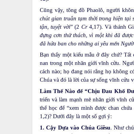
Cũng vậy, tông đồ Phaolô, người không 
chút gian truân tạm thời trong hiện tại
tận, tuyệt vời
” (2
Cr
4,17). Và thánh Gia
đựng cơn thử thách, vì một khi đã được
đã hứa ban cho những ai yêu mến Ngườ
Bạn thấy một kiểu mẫu ở đây chứ? Tất c
nan trong một nhãn giới vĩnh cửu. Ngườ
cách nào; họ đang nói rằng họ không có
Chúa và đó là lời của sự sống vĩnh cửu v
Làm Thế Nào để “Chịu Đau Khổ Đư
triển và làm mạnh mẽ nhãn giới vĩnh c
thể học để “xem mình được chan chứa n
1,2)? Dưới đây là một số gợi ý:
1. Cậy Dựa vào Chúa Giêsu
. Như chú