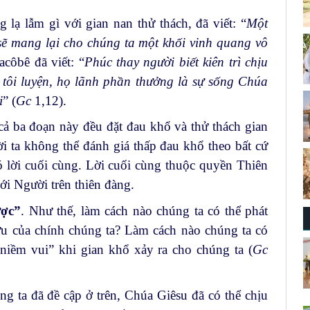
lạ lẫm gì với gian nan thử thách, đã viết: “
Một
 sẽ mang lại cho chúng ta một khối vinh quang vô
côbê đã viết: “
Phúc thay người biết kiên trì chịu
 tôi luyện, họ lãnh phần thưởng là sự sống Chúa
i
” (
Gc
1,12).
ả ba đoạn này đều đặt đau khổ và thử thách gian
i ta không thể đánh giá thấp đau khổ theo bất cứ
 lời cuối cùng. Lời cuối cùng thuộc quyền Thiên
ới Người trên thiên đàng.
ợc”
. Như thế, làm cách nào chúng ta có thể phát
ửu của chính chúng ta? Làm cách nào chúng ta có
iềm vui” khi gian khổ xảy ra cho chúng ta (
Gc
ng ta đã đề cập ở trên, Chúa Giêsu đã có thể chịu