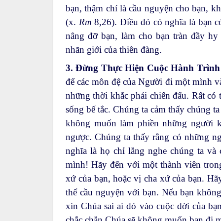
bạn, thậm chí là cầu nguyện cho bạn, kh
(x.
Rm
8,26). Điều đó có nghĩa là bạn 
nâng đỡ bạn, làm cho bạn tràn đầy hy
nhãn giới của thiên đàng.
3. Đừng Thực Hiện Cuộc Hành Trìn
để các môn đệ của Người đi một mình và 
những thời khắc phải chiến đấu. Rất có 
sống bế tắc. Chúng ta cảm thấy chúng ta
không muốn làm phiền những người khá
ngược. Chúng ta thấy rằng có những ng
nghĩa là họ chỉ lắng nghe chúng ta và
mình! Hãy đến với một thành viên trong
xứ của bạn, hoặc vị cha xứ của bạn. Hã
thể cầu nguyện với bạn. Nếu bạn không t
xin Chúa sai ai đó vào cuộc đời của bạ
chắc chắn Chúa sẽ không muốn bạn đi 