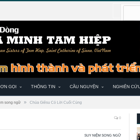
ƠN GỌI
THÔNG TIN
CẦU NGUYỆN
NGHIÊN CỨ
»
ệm song ngữ
Chúa Giêsu Có Lời Cuối Cùng
0
SUY NIỆM SONG NGỮ