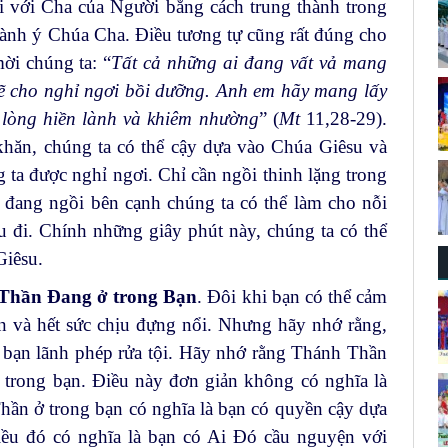
 với Cha của Người bằng cách trung thành trong
hành ý Chúa Cha. Điều tương tự cũng rất đúng cho
ời chúng ta: “
Tất cả những ai đang vất vả mang
sẽ cho nghỉ ngơi bồi dưỡng. Anh em hãy mang lấy
có lòng hiền lành và khiêm nhường
” (
Mt
11,28-29).
khăn, chúng ta có thể cậy dựa vào Chúa Giêsu và
 ta được nghỉ ngơi. Chỉ cần ngồi thinh lặng trong
đang ngồi bên cạnh chúng ta có thể làm cho nỗi
u đi. Chính những giây phút này, chúng ta có thể
Giêsu.
Thần Đang ở trong Bạn
. Đôi khi bạn có thể cảm
n và hết sức chịu đựng nổi. Nhưng hãy nhớ rằng,
bạn lãnh phép rửa tội. Hãy nhớ rằng Thánh Thần
 trong bạn. Điều này đơn giản không có nghĩa là
hần ở trong bạn có nghĩa là bạn có quyền cậy dựa
ều đó có nghĩa là bạn có Ai Đó cầu nguyện với