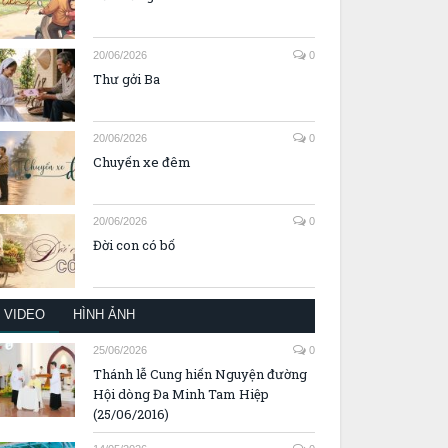
20/06/2026
0
Thư gởi Ba
20/06/2026
0
Chuyến xe đêm
20/06/2026
0
Đời con có bố
VIDEO
HÌNH ẢNH
25/06/2026
0
Thánh lễ Cung hiến Nguyện đường
Hội dòng Đa Minh Tam Hiệp
(25/06/2016)