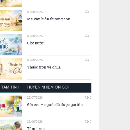
06/08/2026
0
Mẹ vẫn luôn thương con
06/08/2026
0
Giọt nước
06/08/2026
0
Thuộc trọn về chúa
TÂM TÌNH
HUYỀN NHIỆM ƠN GỌI
27/07/2026
0
Gởi em – người đã được gọi tên
21/06/2026
0
Tấm lưng