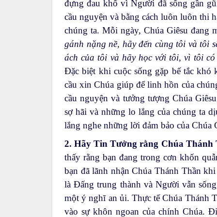
đựng đau khổ vì Người đã sống gần gũi
cầu nguyện và bằng cách luôn luôn thi 
chúng ta. Mỗi ngày, Chúa Giêsu đang m
gánh nặng nề, hãy đến cùng tôi và tôi 
ách của tôi và hãy học với tôi, vì tôi 
Đặc biệt khi cuộc sống gặp bế tắc khó 
cầu xin Chúa giúp để linh hồn của chúng
cầu nguyện và tưởng tượng Chúa Giêsu 
sợ hãi và những lo lắng của chúng ta dị
lắng nghe những lời đảm bảo của Chúa 
2. Hãy Tin Tưởng rằng Chúa Thánh 
thấy rằng bạn đang trong cơn khốn quẫ
bạn đã lãnh nhận Chúa Thánh Thần khi 
là Đấng trung thành và Người vẫn sống
một ý nghĩ an ủi. Thực tế Chúa Thánh T
vào sự khôn ngoan của chính Chúa. Đi