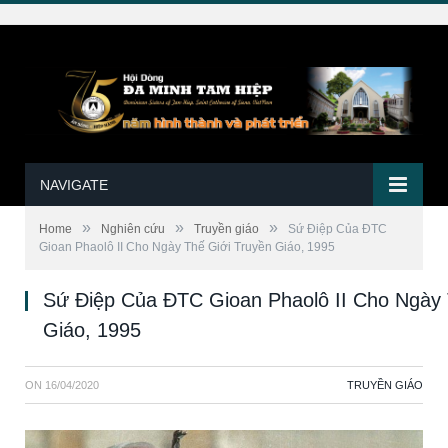
NAVIGATE
»
»
»
Home
Nghiên cứu
Truyền giáo
Sứ Điệp Của ĐTC
Gioan Phaolô II Cho Ngày Thế Giới Truyền Giáo, 1995
Sứ Điệp Của ĐTC Gioan Phaolô II Cho Ngày 
Giáo, 1995
ON
16/04/2020
TRUYỀN GIÁO