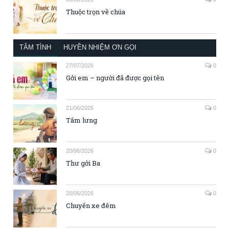
Thuộc trọn về chúa
TÂM TÌNH
HUYỀN NHIỆM ƠN GỌI
27/07/2026
0
Gởi em – người đã được gọi tên
21/06/2026
0
Tấm lưng
20/06/2026
0
Thư gởi Ba
20/06/2026
0
Chuyến xe đêm