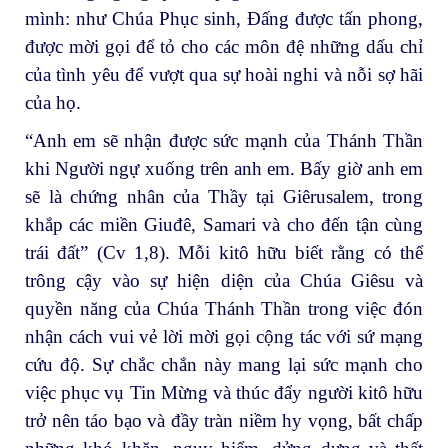
mình: như Chúa Phục sinh, Đấng được tấn phong,
được mời gọi để tỏ cho các môn đệ những dấu chỉ
của tình yêu để vượt qua sự hoài nghi và nỗi sợ hãi
của họ.
“Anh em sẽ nhận được sức mạnh của Thánh Thần
khi Người ngự xuống trên anh em. Bấy giờ anh em
sẽ là chứng nhân của Thầy tại Giêrusalem, trong
khắp các miền Giuđê, Samari và cho đến tận cùng
trái đất” (Cv 1,8). Mỗi kitô hữu biết rằng có thể
trông cậy vào sự hiện diện của Chúa Giêsu và
quyền năng của Chúa Thánh Thần trong việc đón
nhận cách vui vẻ lời mời gọi cộng tác với sứ mạng
cứu độ. Sự chắc chắn này mang lại sức mạnh cho
việc phục vụ Tin Mừng và thúc đẩy người kitô hữu
trở nên táo bạo và đầy tràn niềm hy vọng, bất chấp