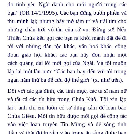
đo tình yêu Ngài dành cho mỗi người trong các
bạn” (OR 14/1/1995). Các bạn đừng buồn phiền và
thu mình lại; nhưng hãy mở tâm trí và trái tim cho
những chân trời vô tận của sứ vụ. Đừng sợ! Nếu
Thiên Chúa kêu gọi các bạn ra khỏi mảnh đất để đi
tới với những dân tộc khác, văn hoá khác, cộng
đoàn giáo hội khác, các bạn hãy đón nhận một
cách quảng đại lời mời gọi của Ngài. Và tôi muốn
lập lại một lần nữa: “Các bạn hãy đến với tôi trong
ngàn năm thứ ba để cứu độ thế giới” (x. như trên).
Đối với các gia đình, các linh mục, các tu sĩ nam nữ
và tất cả các tín hữu trong Chúa Kitô. Tôi xin lặp
lại : anh chị em luôn có sự dũng cảm để loan báo
Chúa Giêsu. Mỗi tín hữu được mời gọi để cộng tác
vào việc loan truyền Tin Mừng và để sống tinh
thần và thái độ truyền giáo trong ân sủng được ban