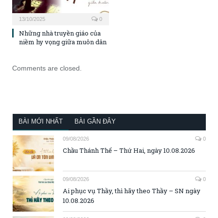
13/10/2025
0
Những nhà truyền giáo của
niềm hy vọng giữa muôn dân
Comments are closed.
BÀI MỚI NHẤT
BÀI GẦN ĐÂY
09/08/2026
0
Chầu Thánh Thể – Thứ Hai, ngày 10.08.2026
09/08/2026
0
Ai phục vụ Thầy, thì hãy theo Thầy – SN ngày
10.08.2026