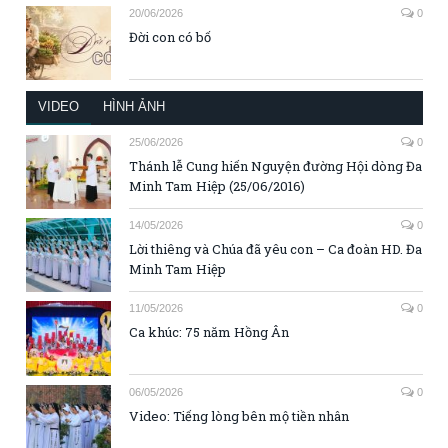
20/06/2026
0
Đời con có bố
VIDEO
HÌNH ẢNH
25/06/2026
0
Thánh lễ Cung hiến Nguyện đường Hội dòng Đa
Minh Tam Hiệp (25/06/2016)
14/05/2026
0
Lời thiêng và Chúa đã yêu con – Ca đoàn HD. Đa
Minh Tam Hiệp
11/05/2026
0
Ca khúc: 75 năm Hồng Ân
06/05/2026
0
Video: Tiếng lòng bên mộ tiền nhân