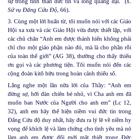
sự trong tinh thần đức tin và lòng quảng đại. (x.
Sứ vụ Đấng Cứu Độ
, 66).
3. Cùng một lời huấn từ, tôi muốn nói với các Giáo
Hội xa xưa và các Giáo Hội vừa được thiết lập, với
các chủ chăn “Anh em được thánh hiến không phải
chỉ cho một giáo phận nào đó, mà là cho phần rỗi
của toàn thế giới” (AG 38), thường cho thấy thiếu
ơn gọi và các phương tiện. Tôi muốn nói đến các
cộng đoàn kitô hữu trong hoàn cảnh thiểu số.
Lắng nghe một lần nữa lời của Thầy: “Anh em
đừng sợ, hỡi đàn chiên bé nhỏ, vì Cha anh em đã
muốn ban Nước của Người cho anh em” (Lc 12,
32), anh em hãy thể hiện niềm vui đức tin trong
Đấng Cứu độ duy nhất, hãy đưa ra lý lẽ về niềm hy
vọng để khích lệ và làm chứng cho tình yêu mà nó
làm anh em được đổi mới mật thiết trong Đức