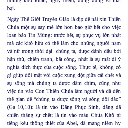
những khó khăn, nguy hiểm, dửng dưng và thất
bại.
Ngày Thế Giới Truyền Giáo là dịp để nài xin Thiên
Chúa một sự say mê lớn hơn bao giờ hết cho việc
loan báo Tin Mừng: trước hết, sự phục vụ lớn nhất
mà các kitô hữu có thể làm cho những người nam
và nữ trong thời đại chúng ta, được đánh dấu bởi
hận thù, chiến tranh, bất công, nhất là sự mất đi ý
nghĩa đích thực của cuộc sống. Thực tế, không có
gì giúp đối mặt với cuộc xung đột giữa cái chết và
sự sống mà chúng ta được đắm chìm, cũng như
việc tin vào Con Thiên Chúa làm người và đã đến
thế gian để “chúng ta được sống và sống dồi dào”
(Ga 10,10): là tin vào Đấng Phục Sinh, đấng đã
chiến thắng sự chết; là tin vào máu Chúa Kitô từ
tiếng kêu thống thiết của Abel, đã mang niềm hy