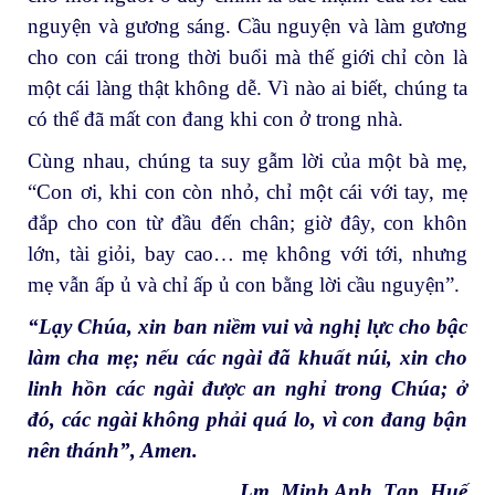
nguyện và gương sáng. Cầu nguyện và làm gương
cho con cái trong thời buổi mà thế giới chỉ còn là
một cái làng thật không dễ. Vì nào ai biết, chúng ta
có thể đã mất con đang khi con ở trong nhà.
Cùng nhau, chúng ta suy gẫm lời của một bà mẹ,
“Con ơi, khi con còn nhỏ, chỉ một cái với tay, mẹ
đắp cho con từ đầu đến chân; giờ đây, con khôn
lớn, tài giỏi, bay cao… mẹ không với tới, nhưng
mẹ vẫn ấp ủ và chỉ ấp ủ con bằng lời cầu nguyện”.
“Lạy Chúa, xin ban niềm vui và nghị lực cho bậc
làm cha mẹ; nếu các ngài đã khuất núi, xin cho
linh hồn các ngài được an nghỉ trong Chúa; ở
đó, các ngài không phải quá lo, vì con đang bận
nên thánh”, Amen.
Lm. Minh Anh, Tgp. Huế