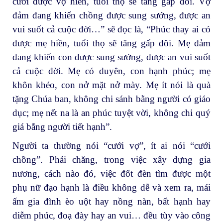
cưới được vợ hiền, tuổi thọ sẽ tăng gấp đôi. Vợ
đảm đang khiến chồng được sung sướng, được an
vui suốt cả cuộc đời…” sẽ đọc là, “Phúc thay ai có
được mẹ hiền, tuổi thọ sẽ tăng gấp đôi. Mẹ đảm
đang khiến con được sung sướng, được an vui suốt
cả cuộc đời. Mẹ có duyên, con hạnh phúc; mẹ
khôn khéo, con nở mặt nở mày. Mẹ ít nói là quà
tặng Chúa ban, không chi sánh bằng người có giáo
dục; mẹ nết na là an phúc tuyệt vời, không chi quý
giá bằng người tiết hạnh”.
Người ta thường nói “cưới vợ”, ít ai nói “cưới
chồng”. Phải chăng, trong việc xây dựng gia
nương, cách nào đó, việc đốt đèn tìm được một
phụ nữ đạo hạnh là điều không dễ và xem ra, mái
ấm gia đình èo uột hay nồng nàn, bất hạnh hay
diễm phúc, đoạ đày hay an vui… đều tùy vào công