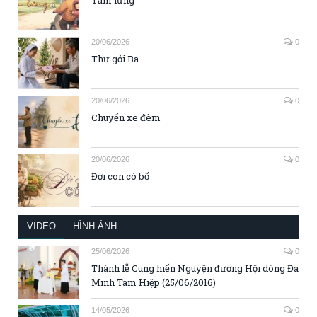
20/06/2026
0
Thư gởi Ba
20/06/2026
0
Chuyến xe đêm
20/06/2026
0
Đời con có bố
VIDEO
HÌNH ẢNH
25/06/2026
0
Thánh lễ Cung hiến Nguyện đường Hội dòng Đa
Minh Tam Hiệp (25/06/2016)
14/05/2026
0