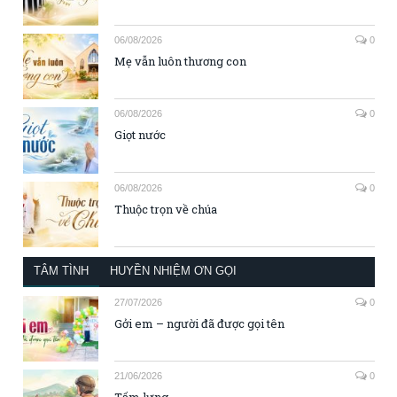
06/08/2026
0
Mẹ vẫn luôn thương con
06/08/2026
0
Giọt nước
06/08/2026
0
Thuộc trọn về chúa
TÂM TÌNH
HUYỀN NHIỆM ƠN GỌI
27/07/2026
0
Gởi em – người đã được gọi tên
21/06/2026
0
Tấm lưng