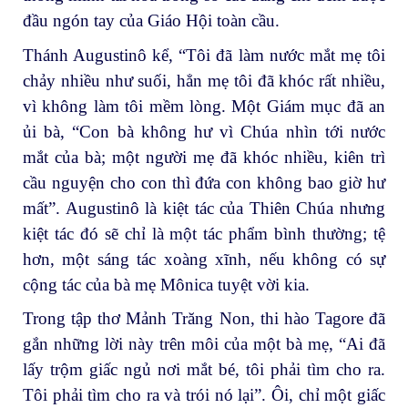
đầu ngón tay của Giáo Hội toàn cầu.
Thánh Augustinô kể, “Tôi đã làm nước mắt mẹ tôi
chảy nhiều như suối, hẳn mẹ tôi đã khóc rất nhiều,
vì không làm tôi mềm lòng. Một Giám mục đã an
ủi bà, “Con bà không hư vì Chúa nhìn tới nước
mắt của bà; một người mẹ đã khóc nhiều, kiên trì
cầu nguyện cho con thì đứa con không bao giờ hư
mất”. Augustinô là kiệt tác của Thiên Chúa nhưng
kiệt tác đó sẽ chỉ là một tác phẩm bình thường; tệ
hơn, một sáng tác xoàng xĩnh, nếu không có sự
cộng tác của bà mẹ Mônica tuyệt vời kia.
Trong tập thơ Mảnh Trăng Non, thi hào Tagore đã
gắn những lời này trên môi của một bà mẹ, “Ai đã
lấy trộm giấc ngủ nơi mắt bé, tôi phải tìm cho ra.
Tôi phải tìm cho ra và trói nó lại”. Ôi, chỉ một giấc