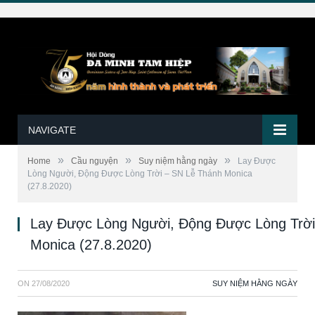
NAVIGATE
»
»
»
Home
Cầu nguyện
Suy niệm hằng ngày
Lay Được
Lòng Người, Động Được Lòng Trời – SN Lễ Thánh Monica
(27.8.2020)
Lay Được Lòng Người, Động Được Lòng Trời
Monica (27.8.2020)
ON
27/08/2020
SUY NIỆM HẰNG NGÀY