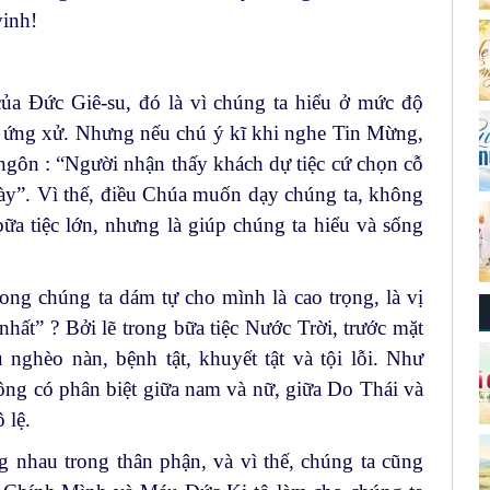
vinh!
của Đức Giê-su, đó là vì chúng ta hiểu ở mức độ
 ứng xử. Nhưng nếu chú ý kĩ khi nghe Tin Mừng,
 ngôn : “Người nhận thấy khách dự tiệc cứ chọn cỗ
ày”. Vì thế, điều Chúa muốn dạy chúng ta, không
ữa tiệc lớn, nhưng là giúp chúng ta hiểu và sống
trong chúng ta dám tự cho mình là cao trọng, là vị
nhất” ? Bởi lẽ trong bữa tiệc Nước Trời, trước mặt
nghèo nàn, bệnh tật, khuyết tật và tội lỗi. Như
ông có phân biệt giữa nam và nữ, giữa Do Thái và
 lệ.
g nhau trong thân phận, và vì thế, chúng ta cũng