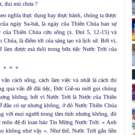
t, đui mù chưa ?
 theo nghĩa thực dụng hay thực hành, chúng ta được
 của ngày Sa-bát, là ngày của Thiên Chúa ban sự
y của Thiên Chúa cứu sống (x. Đnl 5, 12-15) và
 Chúa, là điểm tới của sáng tạo và lịch sử. Bởi vì,
 làm được mà thôi trong bữa tiệc Nước Trời của
* * *
vấn cách sống, cách làm việc và nhất là cách thi
ng qua vấn đề đãi tiệc, Đức Giê-su mời gọi chúng
hưng không, bởi vì Nước Trời là Nước của Thiên
Ở đâu có sự nhưng không, ở đó Nước Thiên Chúa
ng với mọi người trong tâm tình nhưng không, đó
các môn đệ đi loan báo Tin Mừng Nước Trời: « Anh
ho không như vậy ». Như thế, Nước Trời gắn liền