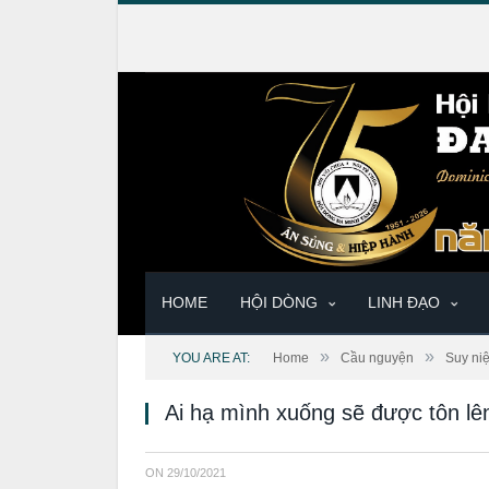
HOME
HỘI DÒNG
LINH ĐẠO
»
»
YOU ARE AT:
Home
Cầu nguyện
Suy ni
Ai hạ mình xuống sẽ được tôn lê
ON
29/10/2021