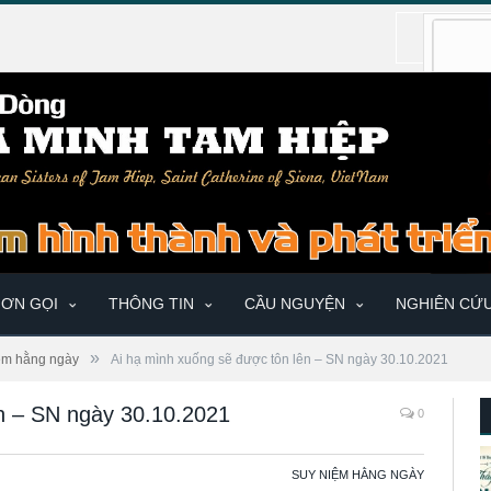
ƠN GỌI
THÔNG TIN
CẦU NGUYỆN
NGHIÊN CỨ
»
ệm hằng ngày
Ai hạ mình xuống sẽ được tôn lên – SN ngày 30.10.2021
n – SN ngày 30.10.2021
0
SUY NIỆM HẰNG NGÀY