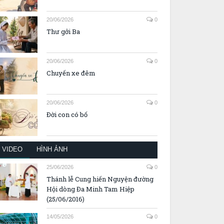
20/06/2026
0
Thư gởi Ba
20/06/2026
0
Chuyến xe đêm
20/06/2026
0
Đời con có bố
VIDEO
HÌNH ẢNH
25/06/2026
0
Thánh lễ Cung hiến Nguyện đường
Hội dòng Đa Minh Tam Hiệp
(25/06/2016)
14/05/2026
0