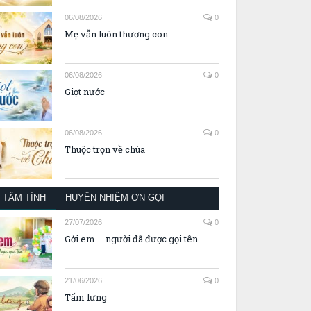
06/08/2026
0
Mẹ vẫn luôn thương con
06/08/2026
0
Giọt nước
06/08/2026
0
Thuộc trọn về chúa
TÂM TÌNH
HUYỀN NHIỆM ƠN GỌI
27/07/2026
0
Gởi em – người đã được gọi tên
21/06/2026
0
Tấm lưng