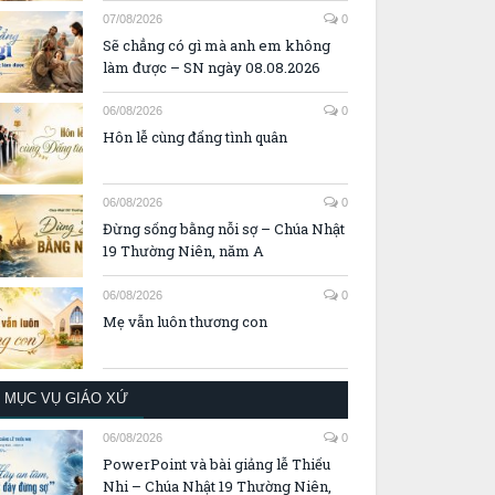
07/08/2026
0
Sẽ chẳng có gì mà anh em không
làm được – SN ngày 08.08.2026
06/08/2026
0
Hôn lễ cùng đấng tình quân
06/08/2026
0
Đừng sống bằng nỗi sợ – Chúa Nhật
19 Thường Niên, năm A
06/08/2026
0
Mẹ vẫn luôn thương con
MỤC VỤ GIÁO XỨ
06/08/2026
0
PowerPoint và bài giảng lễ Thiếu
Nhi – Chúa Nhật 19 Thường Niên,