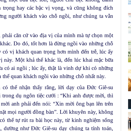
n trọng hay các bậc vị vọng, và cũng không đích
từng người khách vào chỗ ngồi, như chúng ta vẫn
, phải căn cứ vào địa vị của mình mà tự chọn một
 khác. Do đó, tốt hơn là đừng ngồi vào những chỗ
 có vị khách quan trọng hơn mình đến trễ, lúc ấy
ị này. Một khả thể khác là, đến lúc khai mặc bữa
 có ai ngồi ; lúc ấy, thật là vinh dự khi có những
n thể quan khách ngồi vào những chỗ nhất này.
 có thể nhận thấy rằng, lời dạy của Đức Giê-su
i trong dụ ngôn tiệc cưới : “Khi anh được mời, thì
 mời anh phải đến nói: “Xin mời ông bạn lên trên
 mặt mọi người đồng bàn”. Lời khuyên này, không
có thể tự rút ra bài học này, từ kinh nghiệm sống
, dường như Đức Giê-su dạy chúng ta tính toán,