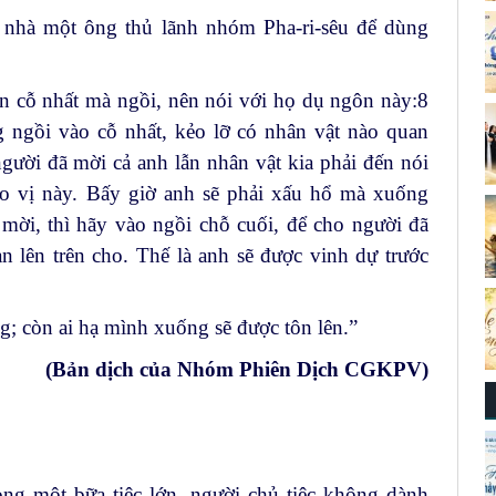
 nhà một ông thủ lãnh nhóm Pha-ri-sêu để dùng
n cỗ nhất mà ngồi, nên nói với họ dụ ngôn này:
8
g ngồi vào cỗ nhất, kẻo lỡ có nhân vật nào quan
gười đã mời cả anh lẫn nhân vật kia phải đến nói
o vị này. Bấy giờ anh sẽ phải xấu hổ mà xuống
 mời, thì hãy vào ngồi chỗ cuối, để cho người đã
 lên trên cho. Thế là anh sẽ được vinh dự trước
g; còn ai hạ mình xuống sẽ được tôn lên.”
(Bản dịch của Nhóm Phiên Dịch CGKPV)
ng một bữa tiệc lớn, người chủ tiệc không dành