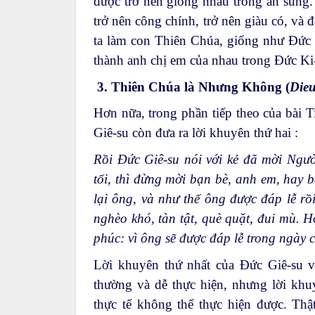
được trở nên giống nhau trong ân sủng
trở nên công chính, trở nên giàu có, và 
ta làm con Thiên Chúa, giống như Đức K
thành anh chị em của nhau trong Đức Ki-
3.
Thiên Chúa là Nhưng Không (
Dieu
Hơn nữa, trong phần tiếp theo của bài
Giê-su còn đưa ra lời khuyên thứ hai :
Rồi Đức Giê-su nói với kẻ đã mời Ngư
tối, thì đừng mời bạn bè, anh em, hay 
lại ông, và như thế ông được đáp lễ rồi
nghèo khó, tàn tật, què quặt, đui mù. H
phúc: vì ông sẽ được đáp lễ trong ngày c
Lời khuyên thứ nhất của Đức Giê-su về
thường và dễ thực hiện, nhưng lời khuy
thực tế không thể thực hiện được. Thậ