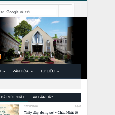
U
VĂN HÓA
TƯ LIỆU
BÀI MỚI NHẤT
BÀI GẦN ĐÂY
07/08/2026
0
Thầy đây, đừng sợ! – Chúa Nhật 19