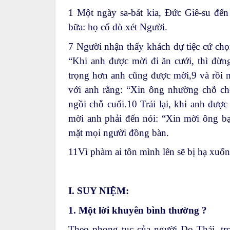
1
Một ngày sa-bát kia, Đức Giê-su đến
bữa: họ cố dò xét Người.
7
Người nhận thấy khách dự tiệc cứ chọ
“Khi anh được mời đi ăn cưới, thì đừn
trọng hơn anh cũng được mời,
9
và rồi n
với anh rằng: “Xin ông nhường chỗ ch
ngồi chỗ cuối.
10
Trái lại, khi anh được
mời anh phải đến nói: “Xin mời ông bạn
mặt mọi người đồng bàn.
11
Vì phàm ai tôn mình lên sẽ bị hạ xuốn
I. SUY NIỆM:
1. Một lời khuyên bình thường ?
Theo phong tục của người Do Thái, tro