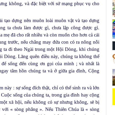
hưng không, và đặc biệt với sứ mạng phục vụ cho
ài tạo dựng nên muôn loài muôn vật và tạo dựng
úng ta chưa làm được gì, chưa lập công được gì.
a mẹ đã cho rất nhiều và còn muốn cho hơn cả cái
ung trước, nếu chẳng may đứa con có ra nông nỗi
g ta đi theo Ngài trong một Hội Dòng, khi chúng
ội Dòng. Lãng quên điều này, chúng ta không thể
để sống đến cùng ơn gọi của mình ; và nhất là
ngay tâm hồn chúng ta và ở giữa gia đình, Cộng
 này : sự sống đích thật, chỉ có thể sinh ra và lớn
 Cuộc sống của chúng ta, trong gia đình hay cộng
 một xã hội, nếu không có sự nhưng không, sẽ bị
 với « sòng phẳng ». Nếu Thiên Chúa là « sòng