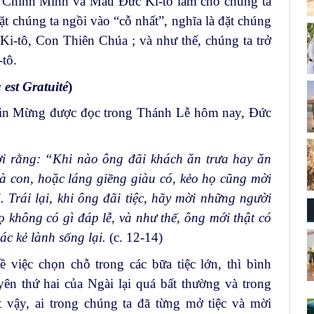
. Chính Mình và Máu Đức Ki-tô làm cho chúng ta
đặt chúng ta ngồi vào “cỗ nhất”, nghĩa là đặt chúng
i-tô, Con Thiên Chúa ; và như thế, chúng ta trở
tô.
 est Gratuité
)
 Tin Mừng được đọc trong Thánh Lễ hôm nay, Đức
ời rằng: “Khi nào ông đãi khách ăn trưa hay ăn
bà con, hoặc láng giềng giàu có, kẻo họ cũng mời
. Trái lại, khi ông đãi tiệc, hãy mời những người
ọ không có gì đáp lễ, và như thế, ông mới thật có
ác kẻ lành sống lại.
(c. 12-14)
 việc chọn chỗ trong các bữa tiệc lớn, thì bình
ên thứ hai của Ngài lại quá bất thường và trong
t vậy, ai trong chúng ta đã từng mở tiệc và mời