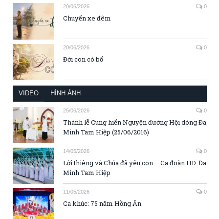
20/06/2026
0
Chuyến xe đêm
20/06/2026
0
Đời con có bố
VIDEO
HÌNH ẢNH
25/06/2026
0
Thánh lễ Cung hiến Nguyện đường Hội dòng Đa
Minh Tam Hiệp (25/06/2016)
14/05/2026
0
Lời thiêng và Chúa đã yêu con – Ca đoàn HD. Đa
Minh Tam Hiệp
11/05/2026
0
Ca khúc: 75 năm Hồng Ân