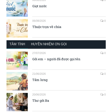
Giọt nước
06/08/2026
0
Thuộc trọn về chúa
TÂM TÌNH
HUYỀN NHIỆM ƠN GỌI
27/07/2026
0
Gởi em – người đã được gọi tên
21/06/2026
0
Tấm lưng
20/06/2026
0
Thư gởi Ba