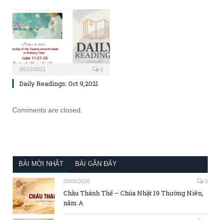
08/10/2021
0
Daily Readings: Oct 9,2021
Comments are closed.
BÀI MỚI NHẤT
BÀI GẦN ĐÂY
08/08/2026
0
Chầu Thánh Thể – Chúa Nhật 19 Thường Niên,
năm A