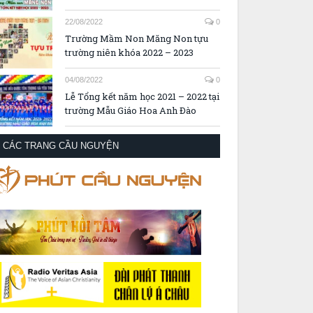
22/08/2022
0
Trường Mầm Non Măng Non tựu
trường niên khóa 2022 – 2023
04/08/2022
0
Lễ Tổng kết năm học 2021 – 2022 tại
trường Mẫu Giáo Hoa Anh Đào
CÁC TRANG CẦU NGUYỆN