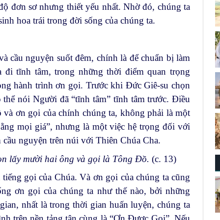
ộ đơn sơ nhưng thiết yếu nhất. Nhờ đó, chúng ta
sinh hoa trái trong đời sống của chúng ta.
và cầu nguyện suốt đêm, chính là để chuẩn bị làm
 đi tĩnh tâm, trong những thời điểm quan trọng
rong hành trình ơn gọi. Trước khi Đức Giê-su chọn
thể nói Người đã “tĩnh tâm” tĩnh tâm trước. Điều
 và ơn gọi của chính chúng ta, không phải là một
bằng mọi giá”, nhưng là một việc hệ trọng đối với
 cầu nguyện trên núi với Thiên Chúa Cha.
ọn lấy mười hai ông và gọi là Tông Đồ
.
(c. 13)
 tiếng gọi của Chúa. Và ơn gọi của chúng ta cũng
ống ơn gọi của chúng ta như thế nào, bởi những
gian, nhất là trong thời gian huấn luyện, chúng ta
ình trên nền tảng tận cùng là “Ơn Được Gọi”. Nếu