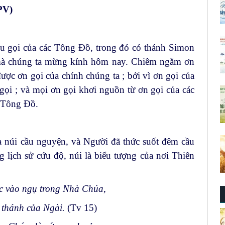
PV)
êu gọi của các Tông Đồ, trong đó có thánh Simon
 mà chúng ta mừng kính hôm nay. Chiêm ngắm ơn
được ơn gọi của chính chúng ta ; bởi vì ơn gọi của
ọi ; và mọi ơn gọi khơi nguồn từ ơn gọi của các
 Tông Đồ.
a núi cầu nguyện, và Người đã thức suốt đêm cầu
 lịch sử cứu độ, núi là biểu tượng của nơi Thiên
c vào ngụ trong Nhà Chúa,
i thánh của Ngài.
(Tv 15)