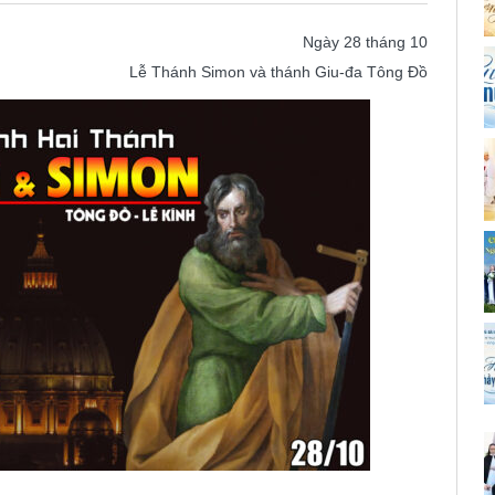
Ngày 28 tháng 10
Lễ Thánh Simon và thánh Giu-đa Tông Đồ