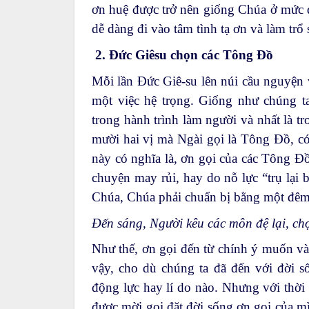
ơn huệ được trở nên giống Chúa ở mức đ
dễ dàng đi vào tâm tình tạ ơn và làm trổ 
2.
Đức Giêsu chọn các Tông Đồ
Mỗi lần Đức Giê-su lên núi cầu nguyện 
một việc hệ trọng. Giống như chúng ta
trong hành trình làm người và nhất là t
mười hai vị mà Ngài gọi là Tông Đồ, có 
này có nghĩa là, ơn gọi của các Tông Đồ
chuyện may rủi, hay do nỗ lực “trụ lại 
Chúa, Chúa phải chuẩn bị bằng một đêm
Đến sáng, Người kêu các môn đệ lại, ch
Như thế, ơn gọi đến từ chính ý muốn và
vậy, cho dù chúng ta đã đến với đời s
động lực hay lí do nào. Nhưng với thời 
được mời gọi đặt đời sống ơn gọi của m