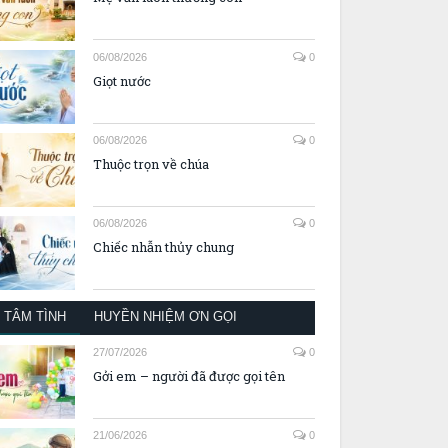
06/08/2026
0
Giọt nước
06/08/2026
0
Thuộc trọn về chúa
06/08/2026
0
Chiếc nhẫn thủy chung
TÂM TÌNH
HUYỀN NHIỆM ƠN GỌI
27/07/2026
0
Gởi em – người đã được gọi tên
21/06/2026
0