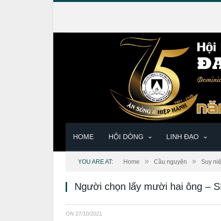
HOME
HỘI DÒNG
LINH ĐẠO
»
»
YOU ARE AT:
Home
Cầu nguyện
Suy ni
Người chọn lấy mười hai ông – 
ON
27/10/2021