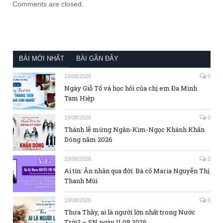
Comments are closed.
BÀI MỚI NHẤT
BÀI GẦN ĐÂY
10/08/2026
0
Ngày Giỗ Tổ và học hỏi của chị em Đa Minh
Tam Hiệp
10/08/2026
0
Thánh lễ mừng Ngân-Kim-Ngọc Khánh Khấn
Dòng năm 2026
10/08/2026
0
Ai tín: Ân nhân qua đời: Bà cố Maria Nguyễn Thị
Thanh Mùi
10/08/2026
0
Thưa Thầy, ai là người lớn nhất trong Nước
Trời? – SN ngày 11.08.2026