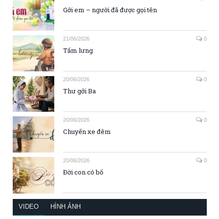
Gởi em – người đã được gọi tên
21/06/2026
0
Tấm lưng
20/06/2026
0
Thư gởi Ba
20/06/2026
0
Chuyến xe đêm
20/06/2026
0
Đời con có bố
VIDEO
HÌNH ẢNH