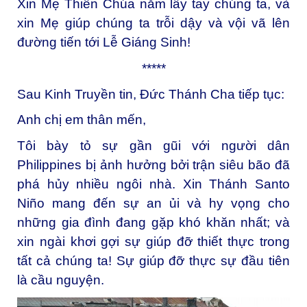
Xin Mẹ Thiên Chúa nắm lấy tay chúng ta, và
xin Mẹ giúp chúng ta trỗi dậy và vội vã lên
đường tiến tới Lễ Giáng Sinh!
*****
Sau Kinh Truyền tin, Đức Thánh Cha tiếp tục:
Anh chị em thân mến,
Tôi bày tỏ sự gần gũi với người dân
Philippines bị ảnh hưởng bởi trận siêu bão đã
phá hủy nhiều ngôi nhà. Xin Thánh Santo
Niño mang đến sự an ủi và hy vọng cho
những gia đình đang gặp khó khăn nhất; và
xin ngài khơi gợi sự giúp đỡ thiết thực trong
tất cả chúng ta! Sự giúp đỡ thực sự đầu tiên
là cầu nguyện.