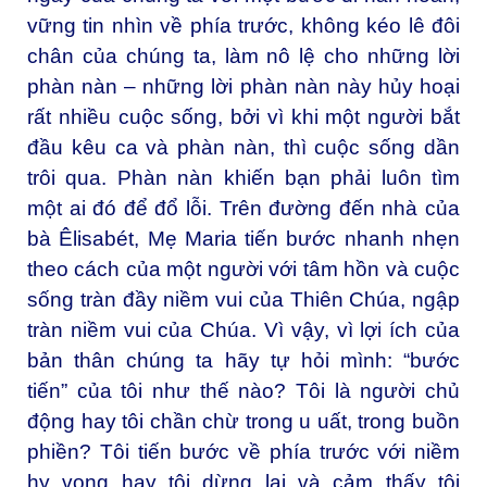
vững tin nhìn về phía trước, không kéo lê đôi
chân của chúng ta, làm nô lệ cho những lời
phàn nàn – những lời phàn nàn này hủy hoại
rất nhiều cuộc sống, bởi vì khi một người bắt
đầu kêu ca và phàn nàn, thì cuộc sống dần
trôi qua. Phàn nàn khiến bạn phải luôn tìm
một ai đó để đổ lỗi. Trên đường đến nhà của
bà Êlisabét, Mẹ Maria tiến bước nhanh nhẹn
theo cách của một người với tâm hồn và cuộc
sống tràn đầy niềm vui của Thiên Chúa, ngập
tràn niềm vui của Chúa. Vì vậy, vì lợi ích của
bản thân chúng ta hãy tự hỏi mình: “bước
tiến” của tôi như thế nào? Tôi là người chủ
động hay tôi chần chừ trong u uất, trong buồn
phiền? Tôi tiến bước về phía trước với niềm
hy vọng hay tôi dừng lại và cảm thấy tội