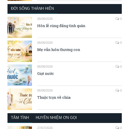
ĐỜI SỐNG THÁNH HIẾN
06/08/2026
0
Hôn lễ cùng đấng tình quân
06/08/2026
0
Mẹ vẫn luôn thương con
06/08/2026
0
Giọt nước
06/08/2026
0
Thuộc trọn về chúa
TÂM TÌNH
HUYỀN NHIỆM ƠN GỌI
27/07/2026
0