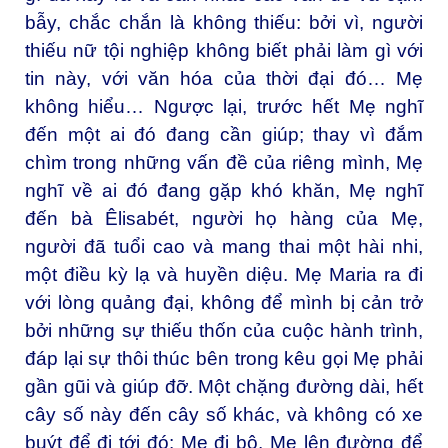
bẫy, chắc chắn là không thiếu: bởi vì, người
thiếu nữ tội nghiệp không biết phải làm gì với
tin này, với văn hóa của thời đại đó… Mẹ
không hiểu… Ngược lại, trước hết Mẹ nghĩ
đến một ai đó đang cần giúp; thay vì đắm
chìm trong những vấn đề của riêng mình, Mẹ
nghĩ về ai đó đang gặp khó khăn, Mẹ nghĩ
đến bà Êlisabét, người họ hàng của Mẹ,
người đã tuổi cao và mang thai một hài nhi,
một điều kỳ lạ và huyền diệu. Mẹ Maria ra đi
với lòng quảng đại, không để mình bị cản trở
bởi những sự thiếu thốn của cuộc hành trình,
đáp lại sự thôi thúc bên trong kêu gọi Mẹ phải
gần gũi và giúp đỡ. Một chặng đường dài, hết
cây số này đến cây số khác, và không có xe
buýt để đi tới đó: Mẹ đi bộ. Mẹ lên đường để