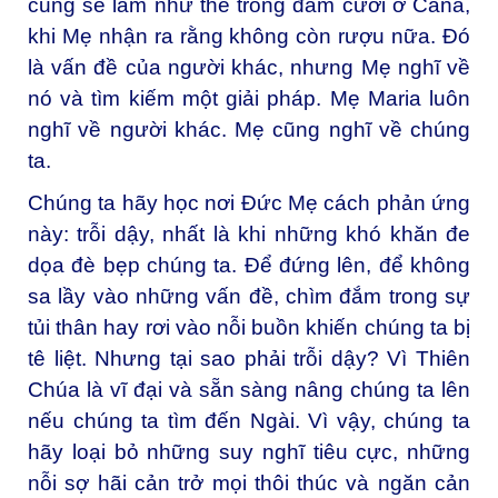
cũng sẽ làm như thế trong đám cưới ở Cana,
khi Mẹ nhận ra rằng không còn rượu nữa. Đó
là vấn đề của người khác, nhưng Mẹ nghĩ về
nó và tìm kiếm một giải pháp. Mẹ Maria luôn
nghĩ về người khác. Mẹ cũng nghĩ về chúng
ta.
Chúng ta hãy học nơi Đức Mẹ cách phản ứng
này: trỗi dậy, nhất là khi những khó khăn đe
dọa đè bẹp chúng ta. Để đứng lên, để không
sa lầy vào những vấn đề, chìm đắm trong sự
tủi thân hay rơi vào nỗi buồn khiến chúng ta bị
tê liệt. Nhưng tại sao phải trỗi dậy? Vì Thiên
Chúa là vĩ đại và sẵn sàng nâng chúng ta lên
nếu chúng ta tìm đến Ngài. Vì vậy, chúng ta
hãy loại bỏ những suy nghĩ tiêu cực, những
nỗi sợ hãi cản trở mọi thôi thúc và ngăn cản