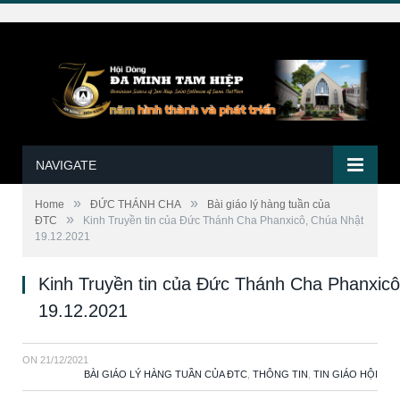
NAVIGATE
»
»
Home
ĐỨC THÁNH CHA
Bài giáo lý hàng tuần của
»
ĐTC
Kinh Truyền tin của Đức Thánh Cha Phanxicô, Chúa Nhật
19.12.2021
Kinh Truyền tin của Đức Thánh Cha Phanxic
19.12.2021
ON
21/12/2021
BÀI GIÁO LÝ HÀNG TUẦN CỦA ĐTC
,
THÔNG TIN
,
TIN GIÁO HỘI