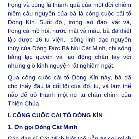
trọng và cũng là thành quả của một đời chiêm
niệm cầu nguyện của bà là công cuộc cải tổ
Dòng Kín. Suốt đời, trong lao đao, vất vả,
trong cả mồ hôi, nước mắt và máu, bà đã thiết
lập được 16 tu viện, sống linh đạo nguyên
thủy của Dòng Đức Bà Núi Cát Minh, chỉ sống
bằng lạc quyên và lao động chân tay với
những giờ kinh nguyện rất nghiêm ngặt.
Qua công cuộc cải tổ Dòng Kín này, bà đã
cho thấy đâu là cốt lõi của đời tu, và làm thế
nào để trở thành một nữ tu chân chính của
Thiên Chúa.
I. CÔNG CUỘC CẢI TỔ DÒNG
KÍN
1. Ơn gọi Dòng Cát Minh
Các đan sĩ Cát Minh biệt thế vẫn tự coi mình