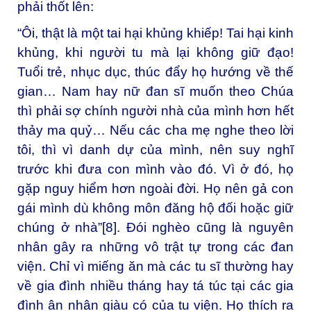
phải thốt lên:
“Ôi, thật là một tai hại khủng khiếp! Tai hại kinh
khủng, khi người tu mà lại không giữ đạo!
Tuổi trẻ, nhục dục, thúc đẩy họ hướng về thế
gian… Nam hay nữ đan sĩ muốn theo Chúa
thì phải sợ chính người nhà của mình hơn hết
thảy ma quỷ… Nếu các cha mẹ nghe theo lời
tôi, thì vì danh dự của mình, nên suy nghĩ
trước khi đưa con mình vào đó. Vì ở đó, họ
gặp nguy hiểm hơn ngoài đời. Họ nên gả con
gái mình dù không môn đăng hộ đối hoặc giữ
chúng ở nhà”
[8]
. Đói nghèo cũng là nguyên
nhân gây ra những vô trật tự trong các đan
viện. Chỉ vì miếng ăn mà các tu sĩ thường hay
về gia đình nhiều tháng hay tá túc tại các gia
đình ân nhân giàu có của tu viện. Họ thích ra