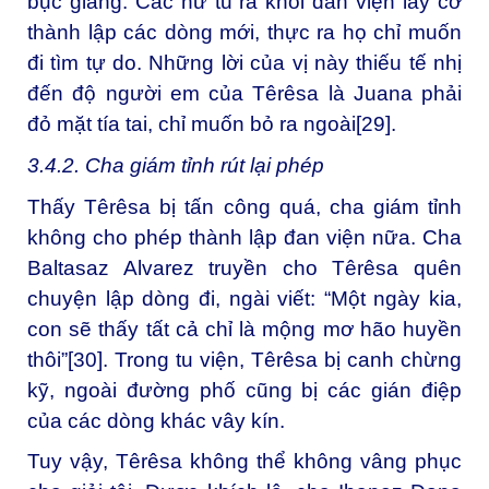
bục giảng: Các nữ tu ra khỏi đan viện lấy cớ
thành lập các dòng mới, thực ra họ chỉ muốn
đi tìm tự do. Những lời của vị này thiếu tế nhị
đến độ người em của Têrêsa là Juana phải
đỏ mặt tía tai, chỉ muốn bỏ ra ngoài
[29]
.
3.4.2. Cha giám tỉnh rút lại phép
Thấy Têrêsa bị tấn công quá, cha giám tỉnh
không cho phép thành lập đan viện nữa. Cha
Baltasaz Alvarez truyền cho Têrêsa quên
chuyện lập dòng đi, ngài viết: “Một ngày kia,
con sẽ thấy tất cả chỉ là mộng mơ hão huyền
thôi”
[30]
. Trong tu viện, Têrêsa bị canh chừng
kỹ, ngoài đường phố cũng bị các gián điệp
của các dòng khác vây kín.
Tuy vậy, Têrêsa không thể không vâng phục