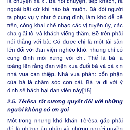
là chuyện xa xỉ. Bà nói chuyện, tiếp khách, ra
ngoài bất cứ khi nào bà muốn. Bà đòi người
ta phục vụ y như ở cung đình, làm khó dễ bề
trên, công khai chế nhạo các vị tuyên úy, các
cha giải tội và khách viếng thăm. Bề trên phải
nói thẳng với bà: Có được chị là một tài sản
lớn đối với đan viện nghèo khó, nhưng chỉ có
cung đình mới xứng với chị. Thế là bà la
toáng lên rằng đan viện xua đuổi bà và bà xin
nhà vua can thiệp. Nhà vua phán: bổn phận
của bà là chăm sóc con cái. Bà ra đi với ý
định sẽ bách hại đan viên này
[15]
.
2.5. Têrêsa rất cương quyết đối với những
người không có ơn gọi
Một trong những khó khăn Têrêsa gặp phải
đó là những ân nhân và những người quyền