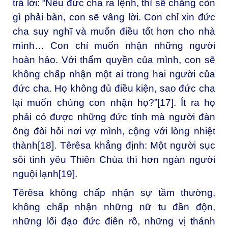
trả lời: “Nếu đức cha ra lệnh, thì sẽ chẳng còn
gì phải bàn, con sẽ vâng lời. Con chỉ xin đức
cha suy nghĩ và muốn điều tốt hơn cho nhà
mình… Con chỉ muốn nhận những người
hoàn hảo. Với thẩm quyền của mình, con sẽ
không chấp nhận một ai trong hai người của
đức cha. Họ không đủ điều kiện, sao đức cha
lại muốn chúng con nhận họ?”
[17]
. Ít ra họ
phải có được những đức tính mà người đàn
ông đòi hỏi nơi vợ mình, cộng với lòng nhiệt
thành
[18]
. Têrêsa khẳng định: Một người sục
sôi tình yêu Thiên Chúa thì hơn ngàn người
nguội lạnh
[19]
.
Têrêsa không chấp nhận sự tầm thường,
không chấp nhận những nữ tu đần độn,
những lối đạo đức điên rồ, những vị thánh