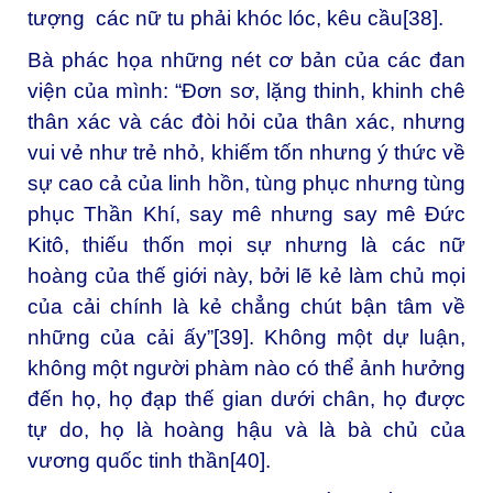
tượng các nữ tu phải khóc lóc, kêu cầu
[38]
.
Bà phác họa những nét cơ bản của các đan
viện của mình: “Đơn sơ, lặng thinh, khinh chê
thân xác và các đòi hỏi của thân xác, nhưng
vui vẻ như trẻ nhỏ, khiếm tốn nhưng ý thức về
sự cao cả của linh hồn, tùng phục nhưng tùng
phục Thần Khí, say mê nhưng say mê Đức
Kitô, thiếu thốn mọi sự nhưng là các nữ
hoàng của thế giới này, bởi lẽ kẻ làm chủ mọi
của cải chính là kẻ chẳng chút bận tâm về
những của cải ấy”
[39]
. Không một dự luận,
không một người phàm nào có thể ảnh hưởng
đến họ, họ đạp thế gian dưới chân, họ được
tự do, họ là hoàng hậu và là bà chủ của
vương quốc tinh thần
[40]
.