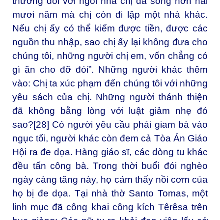
thương đối với ngôi nhà chị đã sống hơn hai
mươi năm mà chị còn đi lập một nhà khác.
Nếu chị ấy có thể kiếm được tiền, được các
nguồn thu nhập, sao chị ấy lại không đưa cho
chúng tôi, những người chị em, vốn chẳng có
gì ăn cho đỡ đói”. Những người khác thêm
vào: Chị ta xúc phạm đến chúng tôi với những
yêu sách của chị. Những người thánh thiện
đã không bằng lòng với luật giảm nhẹ đó
sao?
[28]
Có người yêu cầu phải giam bà vào
ngục tối, người khác còn đem cả Tòa Án Giáo
Hội ra đe dọa. Hàng giáo sĩ, các dòng tu khác
đều tấn công bà. Trong thời buổi đói nghèo
ngày càng tăng này, họ cảm thấy nồi cơm của
họ bị đe dọa. Tại nhà thờ Santo Tomas, một
linh mục đã công khai công kích Têrêsa trên