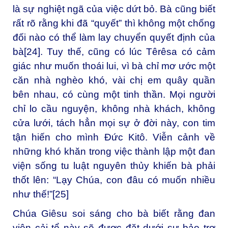
là sự nghiệt ngã của việc dứt bỏ. Bà cũng biết
rất rõ rằng khi đã “quyết” thì không một chống
đối nào có thể làm lay chuyển quyết định của
bà
[24]
. Tuy thế, cũng có lúc Têrêsa có cảm
giác như muốn thoái lui, vì bà chỉ mơ ước một
căn nhà nghèo khó, vài chị em quây quần
bên nhau, có cùng một tinh thần. Mọi người
chỉ lo cầu nguyện, không nhà khách, không
cửa lưới, tách hẳn mọi sự ở đời này, con tim
tận hiến cho mình Đức Kitô. Viễn cảnh về
những khó khăn trong việc thành lập một đan
viện sống tu luật nguyên thủy khiến bà phải
thốt lên: “Lạy Chúa, con đâu có muốn nhiều
như thế!”
[25]
Chúa Giêsu soi sáng cho bà biết rằng đan
viện cải tổ này sẽ được đặt dưới sự bảo trợ