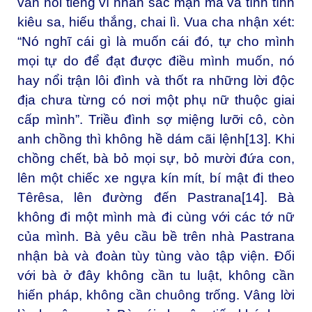
vẫn nổi tiếng vì nhan sắc mặn mà và tính tình
kiêu sa, hiếu thắng, chai lì. Vua cha nhận xét:
“Nó nghĩ cái gì là muốn cái đó, tự cho mình
mọi tự do để đạt được điều mình muốn, nó
hay nổi trận lôi đình và thốt ra những lời độc
địa chưa từng có nơi một phụ nữ thuộc giai
cấp mình”. Triều đình sợ miệng lưỡi cô, còn
anh chồng thì không hề dám cãi lệnh
[13]
. Khi
chồng chết, bà bỏ mọi sự, bỏ mười đứa con,
lên một chiếc xe ngựa kín mít, bí mật đi theo
Têrêsa, lên đường đến Pastrana
[14]
. Bà
không đi một mình mà đi cùng với các tớ nữ
của mình. Bà yêu cầu bề trên nhà Pastrana
nhận bà và đoàn tùy tùng vào tập viện. Đối
với bà ở đây không cần tu luật, không cần
hiến pháp, không cần chuông trống. Vâng lời