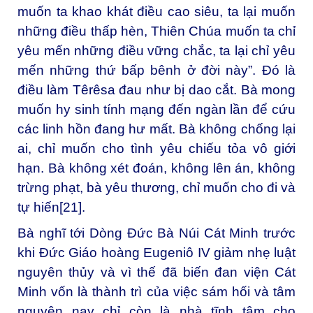
muốn ta khao khát điều cao siêu, ta lại muốn
những điều thấp hèn, Thiên Chúa muốn ta chỉ
yêu mến những điều vững chắc, ta lại chỉ yêu
mến những thứ bấp bênh ở đời này”. Đó là
điều làm Têrêsa đau như bị dao cắt. Bà mong
muốn hy sinh tính mạng đến ngàn lần để cứu
các linh hồn đang hư mất. Bà không chống lại
ai, chỉ muốn cho tình yêu chiếu tỏa vô giới
hạn. Bà không xét đoán, không lên án, không
trừng phạt, bà yêu thương, chỉ muốn cho đi và
tự hiến
[21]
.
Bà nghĩ tới Dòng Đức Bà Núi Cát Minh trước
khi Đức Giáo hoàng Eugeniô IV giảm nhẹ luật
nguyên thủy và vì thế đã biến đan viện Cát
Minh vốn là thành trì của việc sám hối và tâm
nguyện nay chỉ còn là nhà tĩnh tâm cho