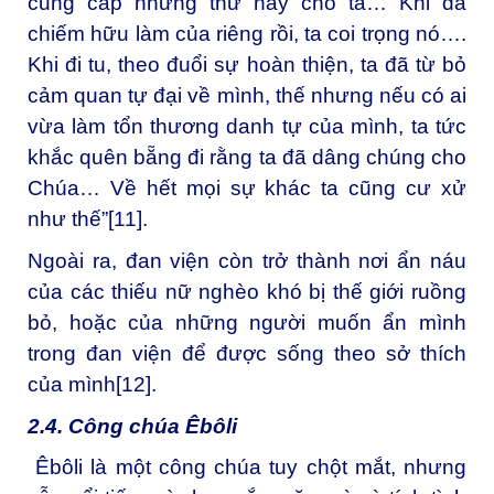
cung cấp những thứ này cho ta… Khi đã
chiếm hữu làm của riêng rồi, ta coi trọng nó….
Khi đi tu, theo đuổi sự hoàn thiện, ta đã từ bỏ
cảm quan tự đại về mình, thế nhưng nếu có ai
vừa làm tổn thương danh tự của mình, ta tức
khắc quên bẵng đi rằng ta đã dâng chúng cho
Chúa… Về hết mọi sự khác ta cũng cư xử
như thế”
[11]
.
Ngoài ra, đan viện còn trở thành nơi ẩn náu
của các thiếu nữ nghèo khó bị thế giới ruồng
bỏ, hoặc của những người muốn ẩn mình
trong đan viện để được sống theo sở thích
của mình
[12]
.
2.4. Công chúa Êbôli
Êbôli là một công chúa tuy chột mắt, nhưng