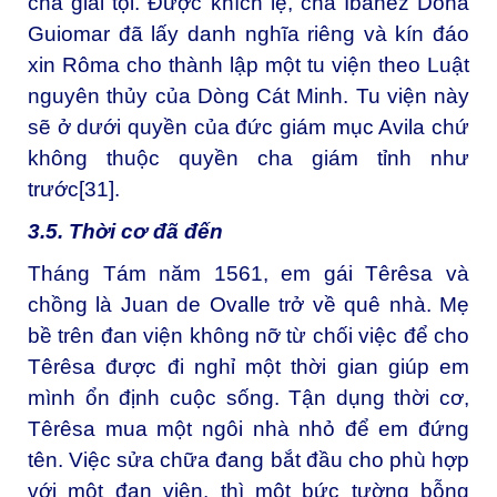
cha giải tội. Được khích lệ, cha Ibanez Dona
Guiomar đã lấy danh nghĩa riêng và kín đáo
xin Rôma cho thành lập một tu viện theo Luật
nguyên thủy của Dòng Cát Minh. Tu viện này
sẽ ở dưới quyền của đức giám mục Avila chứ
không thuộc quyền cha giám tỉnh như
trước
[31]
.
3.5. Thời cơ đã đến
Tháng Tám năm 1561, em gái Têrêsa và
chồng là Juan de Ovalle trở về quê nhà. Mẹ
bề trên đan viện không nỡ từ chối việc để cho
Têrêsa được đi nghỉ một thời gian giúp em
mình ổn định cuộc sống. Tận dụng thời cơ,
Têrêsa mua một ngôi nhà nhỏ để em đứng
tên. Việc sửa chữa đang bắt đầu cho phù hợp
với một đan viện, thì một bức tường bỗng