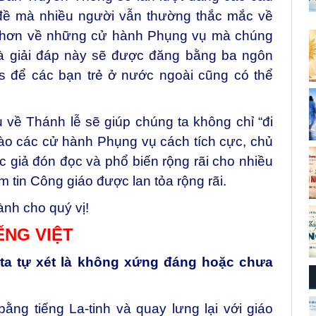
 đề mà nhiều người vẫn thường thắc mắc về
u hơn về những cử hành Phụng vụ mà chúng
và giải đáp này sẽ được đăng bằng ba ngôn
is để các bạn trẻ ở nước ngoài cũng có thể
ểu về Thánh lễ sẽ giúp chúng ta không chỉ “đi
vào các cử hành Phụng vụ cách tích cực, chủ
 giả đón đọc và phổ biến rộng rãi cho nhiều
m tin Công giáo được lan tỏa rộng rãi.
nh cho quý vị!
ẾNG VIỆT
ì ta tự xét là không xứng đáng hoặc chưa
ằng tiếng La-tinh và quay lưng lại với giáo