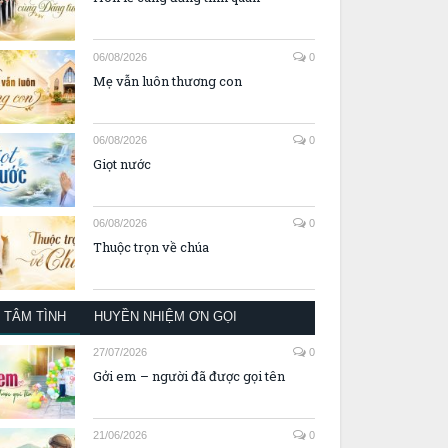
06/08/2026
0
Mẹ vẫn luôn thương con
06/08/2026
0
Giọt nước
06/08/2026
0
Thuộc trọn về chúa
TÂM TÌNH
HUYỀN NHIỆM ƠN GỌI
27/07/2026
0
Gởi em – người đã được gọi tên
21/06/2026
0