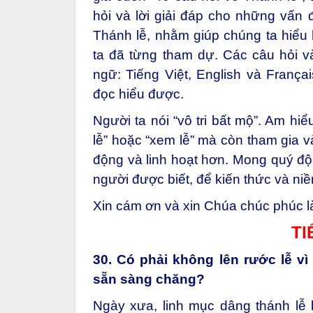
hỏi và lời giải đáp cho những vấn
Thánh lễ, nhằm giúp chúng ta hiể
ta đã từng tham dự. Các câu hỏi 
ngữ: Tiếng Việt, English và França
đọc hiểu được.
Người ta nói “vô tri bất mộ”. Am hi
lễ” hoặc “xem lễ” mà còn tham gia 
động và linh hoạt hơn. Mong quý độc
người được biết, để kiến thức và niề
Xin cám ơn và xin Chúa chúc phúc là
TI
30. Có phải không lên rước lễ v
sẵn sàng chăng?
Ngày xưa, linh mục dâng thánh lễ b