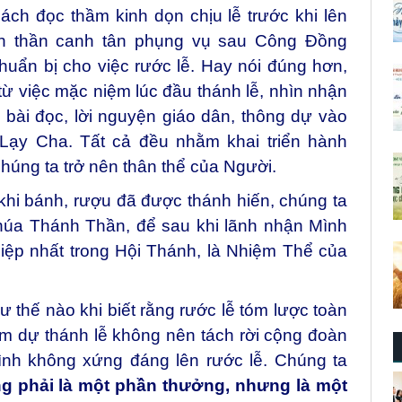
ch đọc thầm kinh dọn chịu lễ trước khi lên
inh thần canh tân phụng vụ sau Công Đồng
 chuẩn bị cho việc rước lễ. Hay nói đúng hơn,
: từ việc mặc niệm lúc đầu thánh lễ, nhìn nhận
 bài đọc, lời nguyện giáo dân, thông dự vào
Lạy Cha. Tất cả đều nhằm khai triển hành
húng ta trở nên thân thể của Người.
hi bánh, rượu đã được thánh hiến, chúng ta
húa Thánh Thần, để sau khi lãnh nhận Mình
iệp nhất trong Hội Thánh, là Nhiệm Thể của
ư thế nào khi biết rằng rước lễ tóm lược toàn
m dự thánh lễ không nên tách rời cộng đoàn
mình không xứng đáng lên rước lễ. Chúng ta
g phải là một phần thưởng, nhưng là một