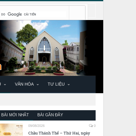
U
VĂN HÓA
TƯ LIỆU
BÀI MỚI NHẤT
BÀI GẦN ĐÂY
09/08/2026
0
Chầu Thánh Thể – Thứ Hai, ngày