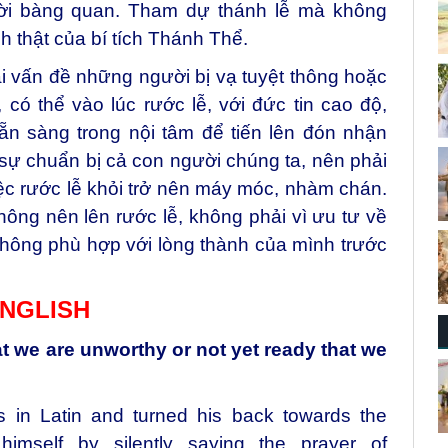
ười bàng quan. Tham dự thánh lễ mà không
ch thật của bí tích Thánh Thể.
ài vấn đề những người bị vạ tuyệt thông hoặc
có thể vào lúc rước lễ, với đức tin cao độ,
n sàng trong nội tâm để tiến lên đón nhận
 sự chuẩn bị cả con người chúng ta, nên phải
ệc rước lễ khỏi trở nên máy móc, nhàm chán.
không nên lên rước lễ, không phải vì ưu tư về
không phù hợp với lòng thành của mình trước
NGLISH
hat we are unworthy or not yet ready that we
ss in Latin and turned his back towards the
imself by silently saying the prayer of