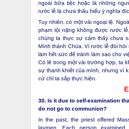
ngoài bữa tiệc hoặc là những ng
rước lễ là chưa thấu hiểu ý nghĩa đí
Tuy nhiên, có một vài ngoại lệ. Ngo
phạm tội nặng không được rước lễ, 
chúng ta thực sự cảm thấy chưa sẵ
Mình thánh Chúa. Vì rước lễ đòi hỏi
làm hết sức để tránh làm sao cho vi
Có lẽ trong một vài trường hợp, ta 
sự thanh khiết của mình, nhưng vì 
cử chỉ ta sắp thực hiện.
E
30. Is it due to self-examination t
do not go to communion?
In the past, the priest offered Ma
laymen. Each person examined h