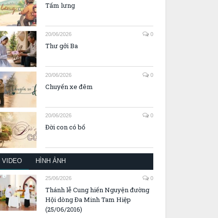
Tấm lưng
20/06/2026
0
Thư gởi Ba
20/06/2026
0
Chuyến xe đêm
20/06/2026
0
Đời con có bố
VIDEO
HÌNH ẢNH
25/06/2026
0
Thánh lễ Cung hiến Nguyện đường
Hội dòng Đa Minh Tam Hiệp
(25/06/2016)