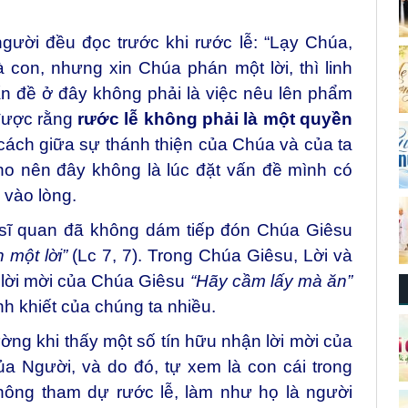
gười đều đọc trước khi rước lễ: “Lạy Chúa,
on, nhưng xin Chúa phán một lời, thì linh
n đề ở đây không phải là việc nêu lên phẩm
 được rằng
rước lễ không phải là một quyền
cách giữa sự thánh thiện của Chúa và của ta
cho nên đây không là lúc đặt vấn đề mình có
vào lòng.
ên sĩ quan đã không dám tiếp đón Chúa Giêsu
 một lời”
(Lc 7, 7). Trong Chúa Giêsu, Lời và
n lời mời của Chúa Giêsu
“Hãy cầm lấy mà ăn”
nh khiết của chúng ta nhiều.
ường khi thấy một số tín hữu nhận lời mời của
a Người, và do đó, tự xem là con cái trong
 không tham dự rước lễ, làm như họ là người