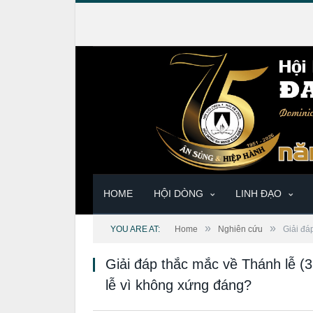
HOME
HỘI DÒNG
LINH ĐẠO
»
»
YOU ARE AT:
Home
Nghiên cứu
Giải đá
Giải đáp thắc mắc về Thánh lễ (
lễ vì không xứng đáng?