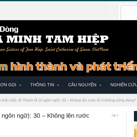
ƠN GỌI
THÔNG TIN
CẦU NGUYỆN
NGHIÊN CỨ
p thắc mắc về Thánh lễ (3 ngôn ngữ): 30 – Không lên rước lễ vì không xứng đáng?
3 ngôn ngữ): 30 – Không lên rước
0