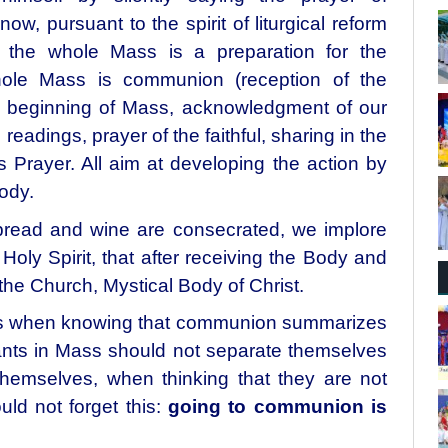
w, pursuant to the spirit of liturgical reform
, the whole Mass is a preparation for the
whole Mass is communion (reception of the
he beginning of Mass, acknowledgment of our
readings, prayer of the faithful, sharing in the
s Prayer. All aim at developing the action by
ody.
e bread and wine are consecrated, we implore
Holy Spirit, that after receiving the Body and
the Church, Mystical Body of Christ.
s when knowing that communion summarizes
ants in Mass should not separate themselves
themselves, when thinking that they are not
ld not forget this:
going to communion is