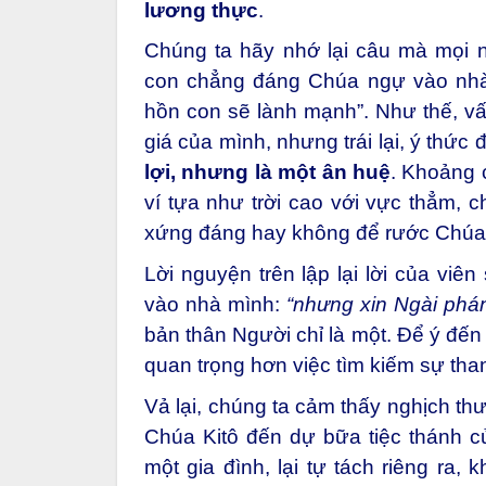
lương thực
.
Chúng ta hãy nhớ lại câu mà mọi n
con chẳng đáng Chúa ngự vào nhà c
hồn con sẽ lành mạnh”. Như thế, vấ
giá của mình, nhưng trái lại, ý thức
lợi, nhưng là một ân huệ
. Khoảng 
ví tựa như trời cao với vực thẳm, 
xứng đáng hay không để rước Chúa 
Lời nguyện trên lập lại lời của vi
vào nhà mình:
“nhưng xin Ngài phán
bản thân Người chỉ là một. Để ý đế
quan trọng hơn việc tìm kiếm sự tha
Vả lại, chúng ta cảm thấy nghịch th
Chúa Kitô đến dự bữa tiệc thánh củ
một gia đình, lại tự tách riêng ra,