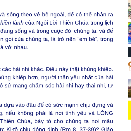
à sống theo vẻ bề ngoài, để có thể nhận ra
hiền lành
của Ngôi Lời Thiên Chúa trong lịch
a đang sống và trong cuộc đời chúng ta, và để
n gọi của chúng ta, là trở nên “em bé”, trong
à với nhau.
át các hài nhi khác. Điều này thật khủng khiếp.
ủng khiếp hơn, người thân yêu nhất của hài
ó sứ mạng chăm sóc hài nhi hay thai nhi, tự
 ta dựa vào đâu để có sức mạnh chịu đựng và
g, nếu không phải là nơi tình yêu và LÒNG
iên Chúa, bày tỏ cho chúng ta nơi mầu
c Ki-tô chịu đóng đinh (Rm 8, 37-39)? Giáo