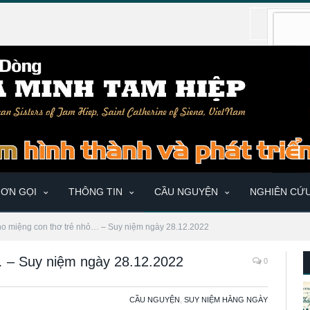
ƠN GỌI
THÔNG TIN
CẦU NGUYỆN
NGHIÊN CỨ
ho miệng con thơ trẻ nhỏ… – Suy niệm ngày 28.12.2022
… – Suy niệm ngày 28.12.2022
0
CẦU NGUYỆN
,
SUY NIỆM HẰNG NGÀY