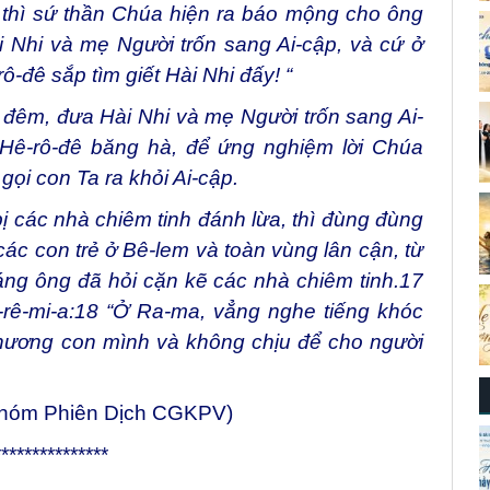
, thì sứ thần Chúa hiện ra báo mộng cho ông
 Nhi và mẹ Người trốn sang Ai-cập, và cứ ở
rô-đê sắp tìm giết Hài Nhi đấy! “
g đêm, đưa Hài Nhi và mẹ Người trốn sang Ai-
Hê-rô-đê băng hà, để ứng nghiệm lời Chúa
ọi con Ta ra khỏi Ai-cập.
ị các nhà chiêm tinh đánh lừa, thì đùng đùng
ả các con trẻ ở Bê-lem và toàn vùng lân cận, từ
tháng ông đã hỏi cặn kẽ các nhà chiêm tinh.17
-rê-mi-a:18 “Ở Ra-ma, vẳng nghe tiếng khóc
 thương con mình và không chịu để cho người
Nhóm Phiên Dịch CGKPV)
***************