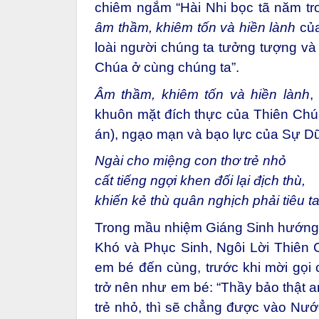
chiêm ngắm “Hài Nhi bọc tã năm t
âm thầm, khiêm tốn và hiền lành
của
loài người chúng ta tưởng tượng và
Chúa ở cùng chúng ta”.
Âm thầm, khiêm tốn và hiền lành
,
khuôn mặt đích thực của Thiên Chúa
án), ngạo mạn và bạo lực của Sự Dữ
Ngài cho miệng con thơ trẻ nhỏ
cất tiếng ngợi khen đối lại địch thù,
khiến kẻ thù quân nghịch phải tiêu t
Trong mầu nhiệm Giáng Sinh hướng 
Khó và Phục Sinh, Ngôi Lời Thiên
em bé đến cùng, trước khi mời gọi
trở nên như em bé: “Thầy bảo thật 
trẻ nhỏ, thì sẽ chẳng được vào Nước