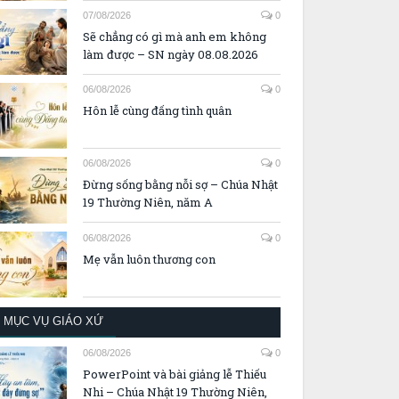
07/08/2026
0
Sẽ chẳng có gì mà anh em không
làm được – SN ngày 08.08.2026
06/08/2026
0
Hôn lễ cùng đấng tình quân
06/08/2026
0
Đừng sống bằng nỗi sợ – Chúa Nhật
19 Thường Niên, năm A
06/08/2026
0
Mẹ vẫn luôn thương con
MỤC VỤ GIÁO XỨ
06/08/2026
0
PowerPoint và bài giảng lễ Thiếu
Nhi – Chúa Nhật 19 Thường Niên,