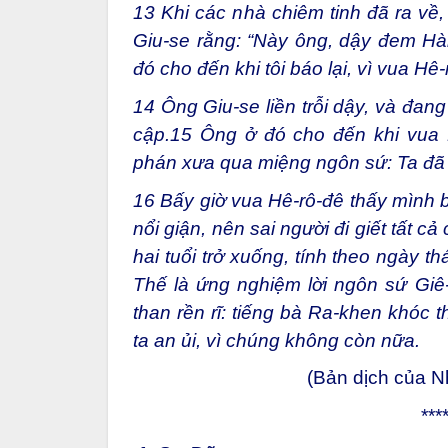
13 Khi các nhà chiêm tinh đã ra về
Giu-se rằng: “Này ông, dậy đem Hài
đó cho đến khi tôi báo lại, vì vua Hê-
14 Ông Giu-se liền trỗi dậy, và đan
cập.15 Ông ở đó cho đến khi vua 
phán xưa qua miệng ngôn sứ: Ta đã g
16 Bấy giờ vua Hê-rô-đê thấy mình b
nổi giận, nên sai người đi giết tất c
hai tuổi trở xuống, tính theo ngày 
Thế là ứng nghiệm lời ngôn sứ Giê
than rền rĩ: tiếng bà Ra-khen khóc
ta an ủi, vì chúng không còn nữa.
(Bản dịch của 
***