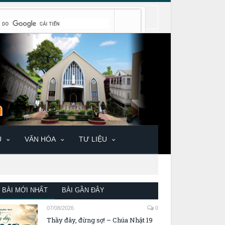
U
VĂN HÓA
TƯ LIỆU
BÀI MỚI NHẤT
BÀI GẦN ĐÂY
07/08/2026
0
Thầy đây, đừng sợ! – Chúa Nhật 19