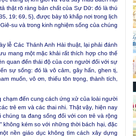
 tả thật rõ ràng bản chất của Sự Dữ: đó là thú
35, 19; 69, 5), được bày tỏ khắp nơi trong lịch
 Giê-su và trong kinh nghiệm sống của chúng
y lễ Các Thánh Anh Hài thuật, lại phải đánh
cưu mang một mặc khải rất thích hợp cho thế
iên quan đến thái độ của con người đối với sự
ến sự sống: đó là vô cảm, gây hấn, ghen tị,
 ham muốn, vô ơn, thiếu tôn trọng, thành tích,
g chạm đến cung cách ứng xử của loài người
ác trẻ em và các thai nhi. Thật vậy, hiện nay
 chúng ta đang sống đối với con trẻ và rộng
ại” không kém so với những thời bách hại, đặc
 một nền giáo dục không tìm cách xây dựng