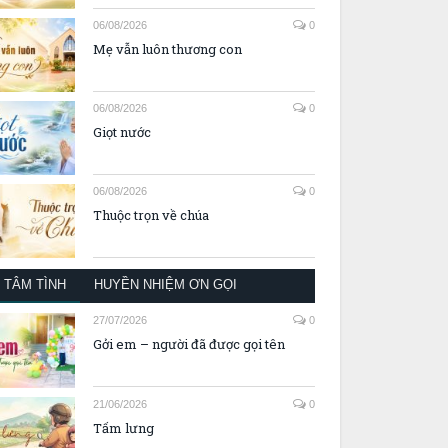
06/08/2026
0
Mẹ vẫn luôn thương con
06/08/2026
0
Giọt nước
06/08/2026
0
Thuộc trọn về chúa
TÂM TÌNH
HUYỀN NHIỆM ƠN GỌI
27/07/2026
0
Gởi em – người đã được gọi tên
21/06/2026
0
Tấm lưng