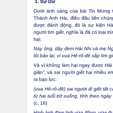
1.
Sự Dữ
Dưới ánh sáng của bài Tin Mừng t
Thánh Anh Hài, điều đầu tiên chún
được đánh động, đó là sự kiện Hà
người tìm giết, nghĩa là đã có loại 
hại:
Này ông, dậy đem Hài Nhi và mẹ Ngư
tôi báo lại, vì vua Hê-rô-đê sắp tìm g
Và vì không làm hại ngay được Hài 
giận”, và sai người giết hại nhiều 
ra bạo lực:
(vua Hê-rô-đê) sai người đi giết tất
từ hai tuổi trở xuống, tính theo ngà
(c. 16)
Hình ảnh đám lính vừa đông, vừa đượ