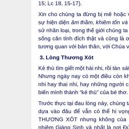
15; Lc 18, 15-17).
Xin cho chúng ta đừng bị mê hoặc v
sự hiện diện
âm thầm, khiêm tốn và 
sử nhân loại, trong thế giới chúng t
sống căn tính đích thật và cũng là ơ
tương quan với bản thân, với Chúa v
3.
Lòng Thương Xót
Kẻ thù tìm giết một hài nhi, rồi tàn s
Nhưng ngày nay có một điều còn kh
nhi hay thai nhi, hay những người c
biến mình thành “kẻ thù” của bé thơ.
Trước thực tại đau lòng này, chúng
dựa vào đâu để vẫn có thể hi vọn
THƯƠNG XÓT nhưng không của Th
nhiệm Giáng Sinh và nhất là nơi Đứ