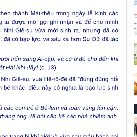
heo thánh Mát-thêu trong ngày lễ kính các
g ta được mời gọi ghi nhận và để cho mình
i Nhi Giê-su vừa mới sinh ra, nhưng đã có
trừ, đã có bạo lực, và sâu xa hơn Sự Dữ đã tác
ời trốn sang Ai-cập, và cứ ở đó cho đến khi
iết Hài Nhi đấy!
(c. 13)
Nhi Giê-su, vua Hê-rô-đê đã “đùng đùng nổi
em bé khác; điều này có nghĩa là bạo lực sinh
 cả các con trẻ ở Bê-lem và toàn vùng lân cận,
y tháng ông đã hỏi cặn kẽ các nhà chiêm tinh.
c trang bị khí giới và vừa say máu bách hại