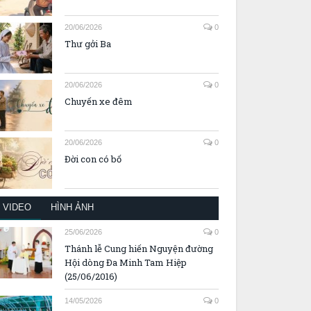
20/06/2026
0
Thư gởi Ba
20/06/2026
0
Chuyến xe đêm
20/06/2026
0
Đời con có bố
VIDEO
HÌNH ẢNH
25/06/2026
0
Thánh lễ Cung hiến Nguyện đường
Hội dòng Đa Minh Tam Hiệp
(25/06/2016)
14/05/2026
0