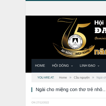
HOME
HỘI DÒNG
LINH ĐẠO
»
»
YOU ARE AT:
Home
Cầu nguyện
Ngài c
Ngài cho miệng con thơ trẻ nhỏ
ON
27/12/2022