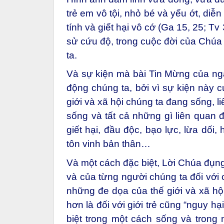
trẻ em vô tội, nhỏ bé và yếu ớt, diễn
tính và giết hại vô cớ (Ga 15, 25; Tv 
sử cứu độ, trong cuộc đời của Chúa
ta.
Và sự kiện mà bài Tin Mừng của ngà
động chúng ta, bởi vì sự kiện này 
giới và xã hội chúng ta đang sống, l
sống và tất cả những gì liên quan đ
giết hại, đầu độc, bạo lực, lừa dối,
tôn vinh bản thân…
Và một cách đặc biệt, Lời Chúa đụn
và của từng người chúng ta đối với c
những đe dọa của thế giới và xã hội
hơn là đối với giới trẻ cũng “nguy h
biệt trong một cách sống và trong