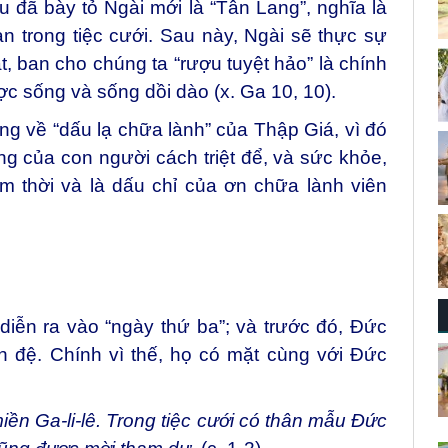
u đã bày tỏ Ngài mới là “Tân Lang”, nghĩa là
n trong tiệc cưới. Sau này, Ngài sẽ thực sự
t, ban cho chúng ta “rượu tuyệt hảo” là chính
c sống và sống dồi dào (x. Ga 10, 10).
ng về “dấu lạ chữa lành” của Thập Giá, vì đó
g của con người cách triệt để, và sức khỏe,
ạm thời và là dấu chỉ của ơn chữa lành viên
i diễn ra vào “ngày thứ ba”; và trước đó, Đức
 đệ. Chính vì thế, họ có mặt cùng với Đức
miền Ga-li-lê. Trong tiệc cưới có thân mẫu Đức