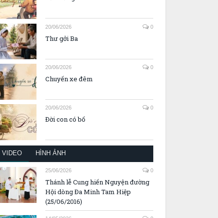
20/06/2026
0
Thư gởi Ba
20/06/2026
0
Chuyến xe đêm
20/06/2026
0
Đời con có bố
VIDEO
HÌNH ẢNH
25/06/2026
0
Thánh lễ Cung hiến Nguyện đường
Hội dòng Đa Minh Tam Hiệp
(25/06/2016)