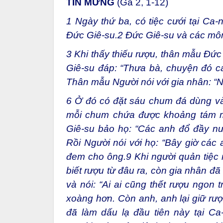
TIN MỪNG
(Ga 2, 1-12)
1 Ngày thứ ba, có tiệc cưới tại Ca-
Đức Giê-su.2 Đức Giê-su và các mô
3 Khi thấy thiếu rượu, thân mẫu Đức 
Giê-su đáp: “Thưa bà, chuyện đó ca
Thân mẫu Người nói với gia nhân: “N
6 Ở đó có đặt sáu chum đá dùng vào 
mỗi chum chứa được khoảng tám mư
Giê-su bảo họ: “Các anh đổ đầy nư
Rồi Người nói với họ: “Bây giờ các
đem cho ông.9 Khi người quản tiệc
biết rượu từ đâu ra, còn gia nhân đã 
và nói: “Ai ai cũng thết rượu ngon 
xoàng hơn. Còn anh, anh lại giữ rư
đã làm dấu lạ đầu tiên này tại Ca