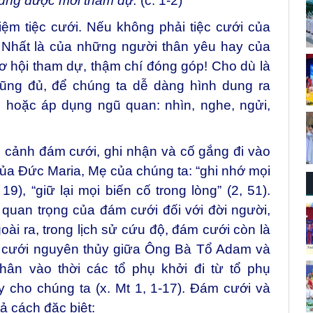
cũng được mời tham dự.
(c. 1-2)
iệm tiệc cưới. Nếu không phải tiệc cưới của
! Nhất là của những người thân yêu hay của
 hội tham dự, thậm chí đóng góp! Cho dù là
cũng đủ, để chúng ta dễ dàng hình dung ra
 hoặc áp dụng ngũ quan: nhìn, nghe, ngửi,
 cảnh đám cưới, ghi nhận và cố gắng đi vào
ủa Đức Maria, Mẹ của chúng ta: “ghi nhớ mọi
19), “giữ lại mọi biến cố trong lòng” (2, 51).
 quan trọng của đám cưới đối với đời người,
oài ra, trong lịch sử cứu độ, đám cưới còn là
 cưới nguyên thủy giữa Ông Bà Tổ Adam và
hân vào thời các tổ phụ khởi đi từ tổ phụ
 cho chúng ta (x. Mt 1, 1-17). Đám cưới và
ả cách đặc biệt: