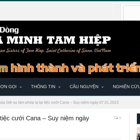
ƠN GỌI
THÔNG TIN
CẦU NGUYỆN
NGHIÊN CỨ
úa Giê-su làm phép lạ tại tiệc cưới Cana – Suy niệm ngày 07.01.2023
 tiệc cưới Cana – Suy niệm ngày
0