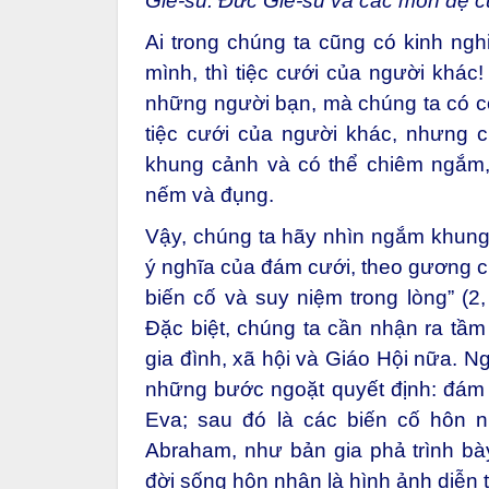
Giê-su. Đức Giê-su và các môn đệ 
Ai trong chúng ta cũng có kinh ngh
mình, thì tiệc cưới của người khác
những người bạn, mà chúng ta có cơ
tiệc cưới của người khác, nhưng 
khung cảnh và có thể chiêm ngắm,
nếm và đụng.
Vậy, chúng ta hãy nhìn ngắm khung
ý nghĩa của đám cưới, theo gương c
biến cố và suy niệm trong lòng” (2, 
Đặc biệt, chúng ta cần nhận ra tầm
gia đình, xã hội và Giáo Hội nữa. Ng
những bước ngoặt quyết định: đám
Eva; sau đó là các biến cố hôn n
Abraham, như bản gia phả trình bày
đời sống hôn nhân là hình ảnh diễn t