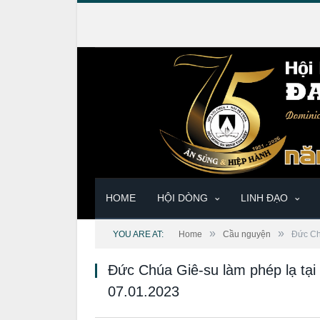
HOME
HỘI DÒNG
LINH ĐẠO
»
»
YOU ARE AT:
Home
Cầu nguyện
Đức Ch
Đức Chúa Giê-su làm phép lạ tại
07.01.2023