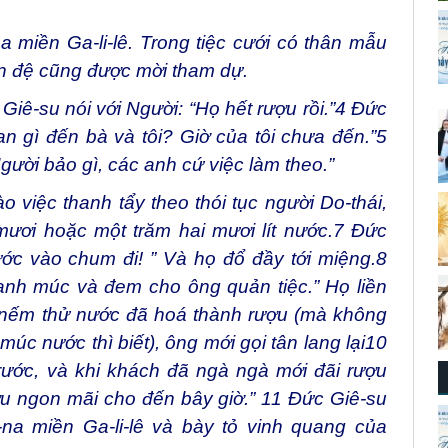
na miền Ga-li-lê. Trong tiệc cưới có thân mẫu
n đệ cũng được mời tham dự.
Giê-su nói với Người: “Họ hết rượu rồi.”4 Đức
n gì đến bà và tôi? Giờ của tôi chưa đến.”5
gười bảo gì, các anh cứ việc làm theo.”
việc thanh tẩy theo thói tục người Do-thái,
ơi hoặc một trăm hai mươi lít nước.7 Đức
ớc vào chum đi! ” Và họ đổ đầy tới miệng.8
 anh múc và đem cho ông quản tiệc.” Họ liền
 nếm thử nước đã hoá thành rượu (mà không
múc nước thì biết), ông mới gọi tân lang lại10
trước, và khi khách đã ngà ngà mới đãi rượu
ợu ngon mãi cho đến bây giờ.” 11 Đức Giê-su
-na miền Ga-li-lê và bày tỏ vinh quang của