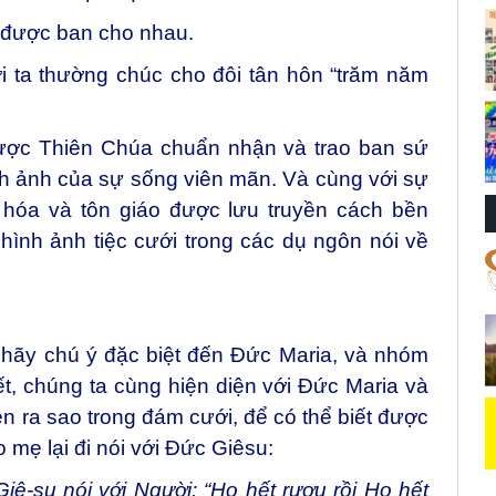
 được ban cho nhau.
ời ta thường chúc cho đôi tân hôn “trăm năm
ược Thiên Chúa chuẩn nhận và trao ban sứ
nh ảnh của sự sống viên mãn. Và cùng với sự
 hóa và tôn giáo được lưu truyền cách bền
hình ảnh tiệc cưới trong các dụ ngôn nói về
 hãy chú ý đặc biệt đến Đức Maria, và nhóm
, chúng ta cùng hiện diện với Đức Maria và
ện ra sao trong đám cưới, để có thể biết được
 mẹ lại đi nói với Đức Giêsu:
iê-su nói với Người: “Họ hết rượu rồi
Họ hết