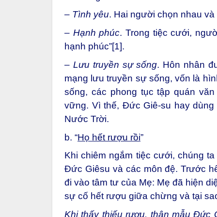
– Tình yêu
. Hai người chọn nhau và
– Hạnh phúc
. Trong tiệc cưới, ngư
hạnh phúc”
[1]
.
– Lưu truyền sự sống
. Hôn nhân đ
mạng lưu truyền sự sống, vốn là hì
sống, các phong tục tập quán văn
vững. Vì thế, Đức Giê-su hay dùng 
Nước Trời.
b. “
Họ hết rượu rồi
”
Khi chiêm ngắm tiệc cưới, chúng ta
Đức Giêsu và các môn đệ. Trước hết
đi vào tâm tư của Mẹ: Mẹ đã hiện di
sự cố hết rượu giữa chừng và tại sao
Khi thấy thiếu rượu, thân mẫu Đức G