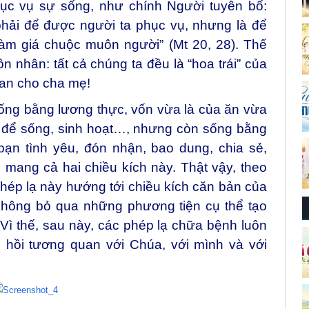
hục vụ sự sống, như chính Người tuyên bố:
ải để được người ta phục vụ, nhưng là để
àm giá chuộc muôn người” (Mt 20, 28). Thế
 nhân: tất cả chúng ta đều là “hoa trái” của
ban cho cha mẹ!
ống bằng lương thực, vốn vừa là của ăn vừa
n để sống, sinh hoạt…, nhưng còn sống bằng
ạn tình yêu, đón nhận, bao dung, chia sẻ,
mang cả hai chiều kích này. Thật vậy, theo
hép lạ này hướng tới chiều kích căn bản của
không bỏ qua những phương tiện cụ thể tạo
Vì thế, sau này, các phép lạ chữa bệnh luôn
c hồi tương quan với Chúa, với mình và với