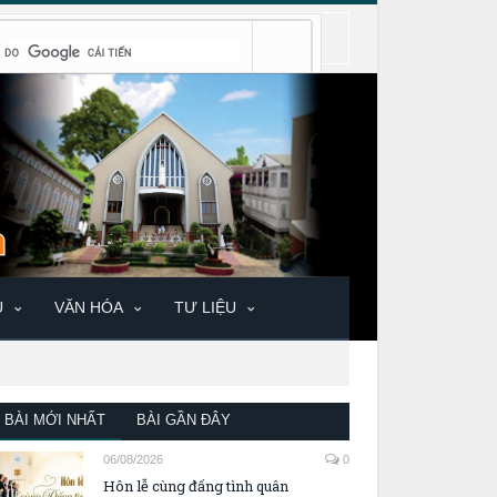
U
VĂN HÓA
TƯ LIỆU
BÀI MỚI NHẤT
BÀI GẦN ĐÂY
06/08/2026
0
Hôn lễ cùng đấng tình quân