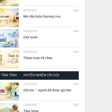
06/08/2026
0
Mẹ vẫn luôn thương con
06/08/2026
0
Giọt nước
06/08/2026
0
Thuộc trọn về chúa
TÂM TÌNH
HUYỀN NHIỆM ƠN GỌI
27/07/2026
0
Gởi em – người đã được gọi tên
21/06/2026
0
Tấm lưng