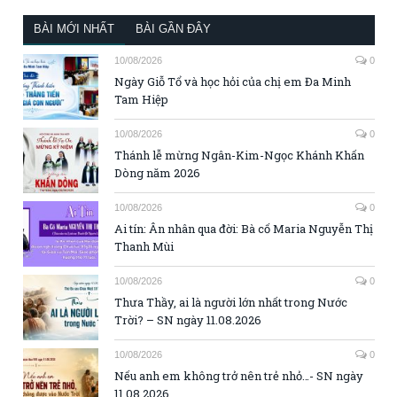
BÀI MỚI NHẤT
BÀI GẦN ĐÂY
10/08/2026
0
Ngày Giỗ Tổ và học hỏi của chị em Đa Minh
Tam Hiệp
10/08/2026
0
Thánh lễ mừng Ngân-Kim-Ngọc Khánh Khấn
Dòng năm 2026
10/08/2026
0
Ai tín: Ân nhân qua đời: Bà cố Maria Nguyễn Thị
Thanh Mùi
10/08/2026
0
Thưa Thầy, ai là người lớn nhất trong Nước
Trời? – SN ngày 11.08.2026
10/08/2026
0
Nếu anh em không trở nên trẻ nhỏ…- SN ngày
11.08.2026