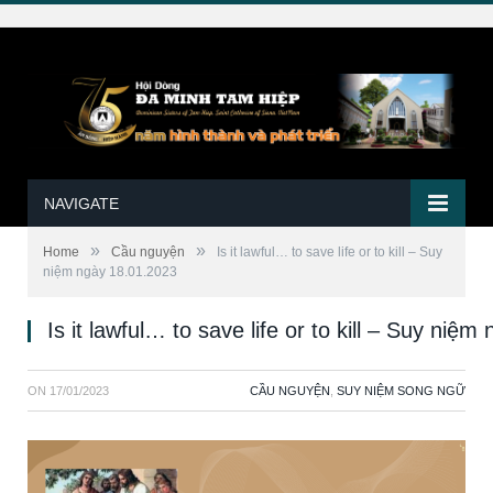
NAVIGATE
»
»
Home
Cầu nguyện
Is it lawful… to save life or to kill – Suy
niệm ngày 18.01.2023
Is it lawful… to save life or to kill – Suy niệ
ON
17/01/2023
CẦU NGUYỆN
,
SUY NIỆM SONG NGỮ