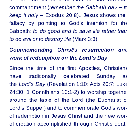
commandment (
remember the Sabbath day – t
keep it holy
– Exodus 20:8).. Jesus shows thei
fallacy by pointing to God’s intention for th
Sabbath:
to do good and to save life rather tha
to do evil or to destroy life
(Mark 3:3).
Commemorating Christ’s resurrection an
work of redemption on the Lord’s Day
Since the time of the first Apostles, Christian
have traditionally celebrated Sunday a
the
Lord’s Day
(Revelation 1:10; Acts 20:7; Luk
24:30; 1 Corinthians 16:1-2) to worship togethe
around the table of the Lord (the Eucharist o
Lord’s Supper) and to commemorate God’s wor
of redemption in Jesus Christ and the new wor
of creation accomplished through Christ’s deat