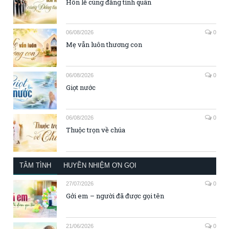
Hôn lễ cùng đấng tình quân
06/08/2026
0
Mẹ vẫn luôn thương con
06/08/2026
0
Giọt nước
06/08/2026
0
Thuộc trọn về chúa
TÂM TÌNH
HUYỀN NHIỆM ƠN GỌI
27/07/2026
0
Gởi em – người đã được gọi tên
21/06/2026
0