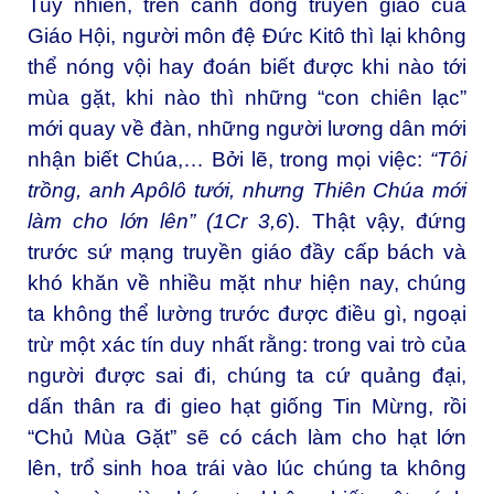
Tuy nhiên, trên cánh đồng truyền giáo của
Giáo Hội, người môn đệ Đức Kitô thì lại không
thể nóng vội hay đoán biết được khi nào tới
mùa gặt, khi nào thì những “con chiên lạc”
mới quay về đàn, những người lương dân mới
nhận biết Chúa,… Bởi lẽ, trong mọi việc:
“Tôi
trồng, anh Apôlô tưới, nhưng Thiên Chúa mới
làm cho lớn lên” (1Cr 3,6
). Thật vậy, đứng
trước sứ mạng truyền giáo đầy cấp bách và
khó khăn về nhiều mặt như hiện nay, chúng
ta không thể lường trước được điều gì, ngoại
trừ một xác tín duy nhất rằng: trong vai trò của
người được sai đi, chúng ta cứ quảng đại,
dấn thân ra đi gieo hạt giống Tin Mừng, rồi
“Chủ Mùa Gặt” sẽ có cách làm cho hạt lớn
lên, trổ sinh hoa trái vào lúc chúng ta không