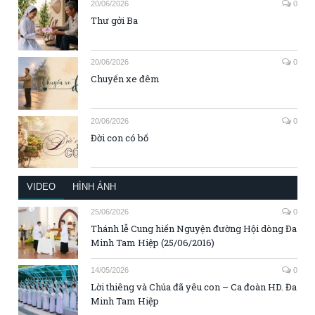
20/06/2026
0
Thư gởi Ba
20/06/2026
0
Chuyến xe đêm
20/06/2026
0
Đời con có bố
VIDEO
HÌNH ẢNH
25/06/2026
0
Thánh lễ Cung hiến Nguyện đường Hội dòng Đa
Minh Tam Hiệp (25/06/2016)
14/05/2026
0
Lời thiêng và Chúa đã yêu con – Ca đoàn HD. Đa
Minh Tam Hiệp