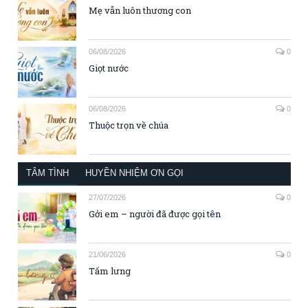
Mẹ vẫn luôn thương con
06/08/2026
0
Giọt nước
06/08/2026
0
Thuộc trọn về chúa
TÂM TÌNH
HUYỀN NHIỆM ƠN GỌI
27/07/2026
0
Gởi em – người đã được gọi tên
21/06/2026
0
Tấm lưng