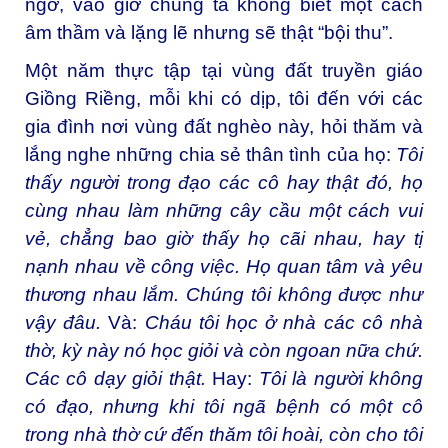
ngờ, vào giờ chúng ta không biết một cách
âm thầm và lặng lẽ nhưng sẽ thật “bội thu”.
Một năm thực tập tại vùng đất truyền giáo
Giồng Riềng, mỗi khi có dịp, tôi đến với các
gia đình nơi vùng đất nghèo này, hỏi thăm và
lắng nghe những chia sẻ thân tình của họ:
Tôi
thấy người trong đạo các cô hay thật đó, họ
cùng nhau làm những cây cầu một cách vui
vẻ, chẳng bao giờ thấy họ cãi nhau, hay tị
nạnh nhau về công việc. Họ quan tâm và yêu
thương nhau lắm. Chúng tôi không được như
vậy đâu.
Và:
Cháu tôi học ở nhà các cô nhà
thờ, kỳ này nó học giỏi và còn ngoan nữa chứ.
Các cô dạy giỏi thật.
Hay:
Tôi là người không
có đạo, nhưng khi tôi ngã bệnh có một cô
trong nhà thờ cứ đến thăm tôi hoài, còn cho tôi