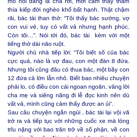
mồ hôi đang lã chã rơi, mới cảm thấy thấm
thía kiếp đời nghèo khổ bất hạnh. Thật chậm
rãi, bác tài than thở: “Tôi thấy bác sướng, vợ
con vui vẻ, tuy có vất vả nhưng hạnh phúc.
Còn tôi…”. Nói tới đó, bác tài kèm với một
tiếng thở dài não ruột.
Người chủ nhà tiếp lời: “Tôi biết số của bác
cực quá, nào là vợ đau, con một đàn 8 đứa.
Nhưng tôi cũng đâu có thua bác, một bầy con
12 đứa cả lớn lẫn nhỏ. Biết bao nhiêu chuyện
phải lo, có điều con cái ngoan ngoãn, vâng lời
cha mẹ và siêng năng đi lễ đọc kinh nên dù
vất vả, mình cũng cảm thấy được an ủi”.
Sau câu chuyện ngắn ngủi , bác tài lại vội vã
trở ra và tiếp tục với những cuốc xe mà lòng
trĩu nặng với bao trăn trở về số phận, về con