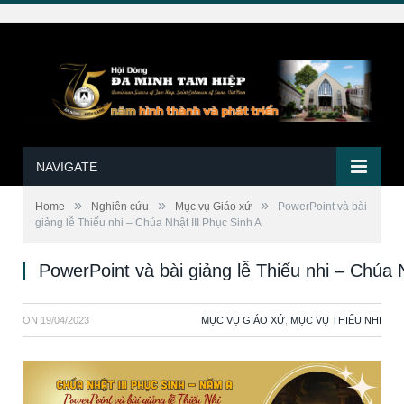
NAVIGATE
»
»
»
Home
Nghiên cứu
Mục vụ Giáo xứ
PowerPoint và bài
giảng lễ Thiếu nhi – Chúa Nhật III Phục Sinh A
PowerPoint và bài giảng lễ Thiếu nhi – Chúa 
ON
19/04/2023
MỤC VỤ GIÁO XỨ
,
MỤC VỤ THIẾU NHI