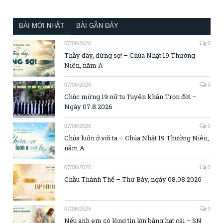
BÀI MỚI NHẤT
BÀI GẦN ĐÂY
07/08/2026
0
Thầy đây, đừng sợ! – Chúa Nhật 19 Thường
Niên, năm A
07/08/2026
0
Chúc mừng 19 nữ tu Tuyên khấn Trọn đời –
Ngày 07.8.2026
07/08/2026
0
Chúa luôn ở với ta – Chúa Nhật 19 Thường Niên,
năm A
07/08/2026
0
Chầu Thánh Thể – Thứ Bảy, ngày 08.08.2026
07/08/2026
0
Nếu anh em có lòng tin lớn bằng hạt cải – SN