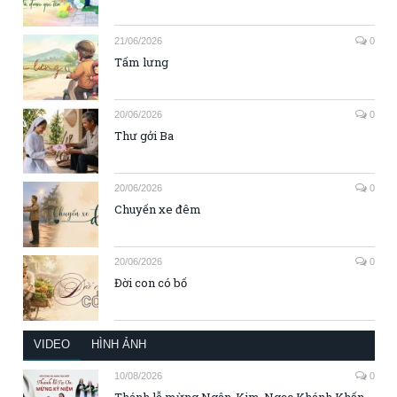
21/06/2026
0
Tấm lưng
20/06/2026
0
Thư gởi Ba
20/06/2026
0
Chuyến xe đêm
20/06/2026
0
Đời con có bố
VIDEO
HÌNH ẢNH
10/08/2026
0