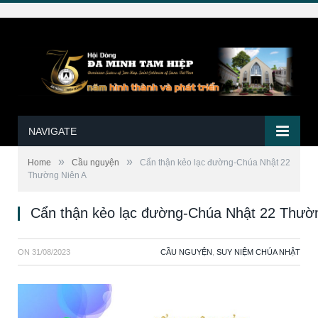
NAVIGATE
»
»
Home
Cầu nguyện
Cẩn thận kẻo lạc đường-Chúa Nhật 22
Thường Niên A
Cẩn thận kẻo lạc đường-Chúa Nhật 22 Thườ
ON
31/08/2023
CẦU NGUYỆN
,
SUY NIỆM CHÚA NHẬT