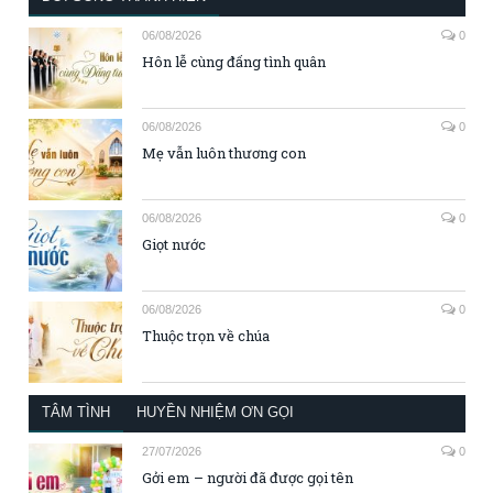
06/08/2026
0
Hôn lễ cùng đấng tình quân
06/08/2026
0
Mẹ vẫn luôn thương con
06/08/2026
0
Giọt nước
06/08/2026
0
Thuộc trọn về chúa
TÂM TÌNH
HUYỀN NHIỆM ƠN GỌI
27/07/2026
0
Gởi em – người đã được gọi tên