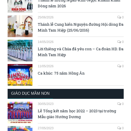
Thánh lễ mừng Ngân-Kim-Ngọc Khánh Khấn
Dòng năm 2026
25/06/2026
0
Thánh lễ Cung hiến Nguyện đường Hội dòng Đa
Minh Tam Hiệp (25/06/2016)
14/05/2026
0
Lời thiêng và Chúa đã yêu con – Ca đoàn HD. Đa
Minh Tam Hiệp
11/05/2026
0
Ca khúc: 75 năm Hồng Ân
GIÁO DỤC MẦM NON
30/05/2023
0
Lễ Tổng kết năm học 2022 – 2023 tại trường
Mẫu giáo Hướng Dương
27/05/2023
0