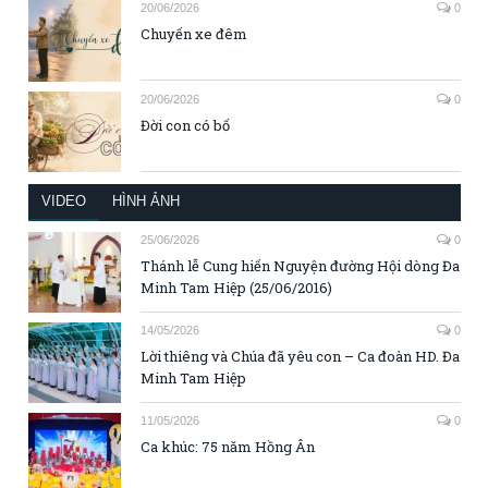
20/06/2026
0
Chuyến xe đêm
20/06/2026
0
Đời con có bố
VIDEO
HÌNH ẢNH
25/06/2026
0
Thánh lễ Cung hiến Nguyện đường Hội dòng Đa
Minh Tam Hiệp (25/06/2016)
14/05/2026
0
Lời thiêng và Chúa đã yêu con – Ca đoàn HD. Đa
Minh Tam Hiệp
11/05/2026
0
Ca khúc: 75 năm Hồng Ân