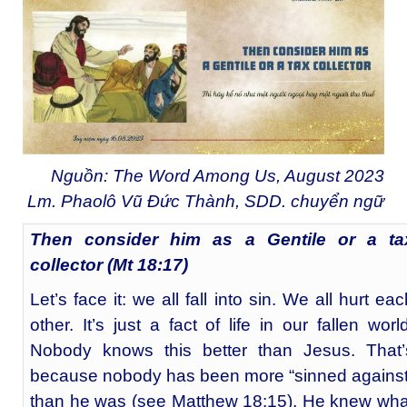
Nguồn: The Word Among Us, August 2023
Lm. Phaolô Vũ Đức Thành, SDD. chuyển ngữ
Then consider him as a Gentile or a ta
collector (Mt 18:17)
Let’s face it: we all fall into sin. We all hurt ea
other. It’s just a fact of life in our fallen world
Nobody knows this better than Jesus. That’
because nobody has been more “sinned against
than he was (see Matthew 18:15). He knew wha