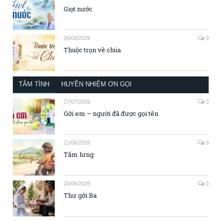
Giọt nước
06/08/2026
0
Thuộc trọn về chúa
TÂM TÌNH
HUYỀN NHIỆM ƠN GỌI
27/07/2026
0
Gởi em – người đã được gọi tên
21/06/2026
0
Tấm lưng
20/06/2026
0
Thư gởi Ba