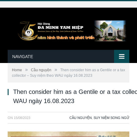
NAVIGATE
»
»
Home
Cầu nguyện
Then consider him as a Gentile or a tax
collector – Suy niệm theo WAU ngày 16.08.2023
Then consider him as a Gentile or a tax colle
WAU ngày 16.08.2023
ON
15/08/2023
CẦU NGUYỆN
,
SUY NIỆM SONG NGỮ