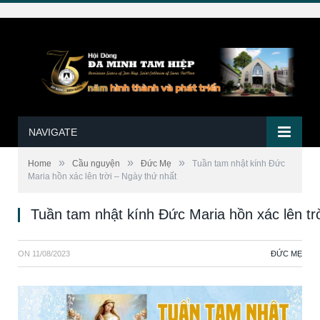
NAVIGATE
»
»
»
Home
Cầu nguyện
Đức Mẹ
Tuần tam nhật kính Đức
Maria hồn xác lên trời – Ngày thứ nhất
Tuần tam nhật kính Đức Maria hồn xác lên tr
ON
11/08/2023
ĐỨC MẸ