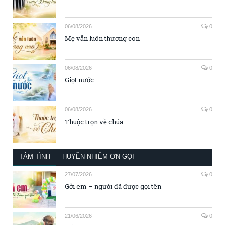
06/08/2026
0
Mẹ vẫn luôn thương con
06/08/2026
0
Giọt nước
06/08/2026
0
Thuộc trọn về chúa
TÂM TÌNH
HUYỀN NHIỆM ƠN GỌI
27/07/2026
0
Gởi em – người đã được gọi tên
21/06/2026
0