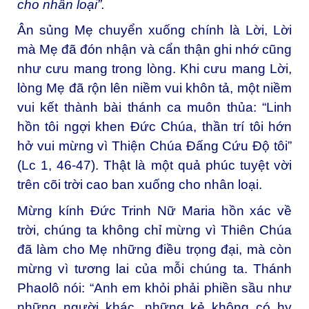
cho nhân loại”.
Ân sủng Mẹ chuyển xuống chính là Lời, Lời
mà Mẹ đã đón nhận và cẩn thận ghi nhớ cũng
như cưu mang trong lòng. Khi cưu mang Lời,
lòng Mẹ đã rộn lên niềm vui khôn tả, một niềm
vui kết thành bài thánh ca muôn thủa: “Linh
hồn tôi ngợi khen Đức Chúa, thần trí tôi hớn
hở vui mừng vì Thiện Chúa Đấng Cứu Độ tôi”
(Lc 1, 46-47). Thật là một quả phúc tuyệt vời
trên cõi trời cao ban xuống cho nhân loại.
Mừng kính Đức Trinh Nữ Maria hồn xác về
trời, chúng ta không chỉ mừng vì Thiên Chúa
đã làm cho Mẹ những điều trọng đại, mà còn
mừng vì tương lai của mỗi chúng ta. Thánh
Phaolô nói: “Anh em khỏi phải phiền sầu như
những người khác, những kẻ không có hy