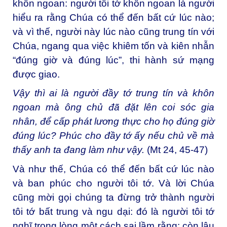
khôn ngoan: người tôi tớ khôn ngoan là người
hiểu ra rằng Chúa có thể đến bất cứ lúc nào;
và vì thế, người này lúc nào cũng trung tín với
Chúa, ngang qua việc khiêm tốn và kiên nhẫn
“đúng giờ và đúng lúc”, thi hành sứ mạng
được giao.
Vậy thì ai là người đầy tớ trung tín và khôn
ngoan mà ông chủ đã đặt lên coi sóc gia
nhân, để cấp phát lương thực cho họ đúng giờ
đúng lúc? Phúc cho đầy tớ ấy nếu chủ về mà
thấy anh ta đang làm như vậy.
(Mt 24, 45-47)
Và như thế, Chúa có thể đến bất cứ lúc nào
và ban phúc cho người tôi tớ. Và lời Chúa
cũng mời gọi chúng ta đừng trở thành người
tôi tớ bất trung và ngu dại: đó là người tôi tớ
nghĩ trong lòng một cách sai lầm rằng: còn lâu