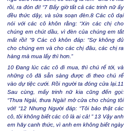
rồi, ra đón đi! “
7
Bấy giờ tất cả các trinh nữ ấy
đều thức dậy, và sửa soạn đèn.
8
Các cô dại
nói với các cô khôn rằng: “Xin các chị cho
chúng em chút dầu, vì đèn của chúng em tắt
mất rồi! “
9
Các cô khôn đáp: “Sợ không đủ
cho chúng em và cho các chị đâu, các chị ra
hàng mà mua lấy thì hơn.”
10
Đang lúc các cô đi mua, thì chú rể tới, và
những cô đã sẵn sàng được đi theo chú rể
vào dự tiệc cưới. Rồi người ta đóng cửa lại.
11
Sau cùng, mấy trinh nữ kia cũng đến gọi:
“Thưa Ngài, thưa Ngài! mở cửa cho chúng tôi
với! “
12
Nhưng Người đáp: “Tôi bảo thật các
cô, tôi không biết các cô là ai cả! ”
13
Vậy anh
em hãy canh thức, vì anh em không biết ngày