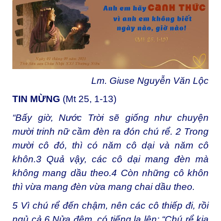
Lm. Giuse Nguyễn Văn Lộc
TIN MỪNG
(Mt 25, 1-13)
“Bấy giờ, Nước Trời sẽ giống như chuyện
mười trinh nữ cầm đèn ra đón chú rể.
2
Trong
mười cô đó, thì có năm cô dại và năm cô
khôn.
3
Quả vậy, các cô dại mang đèn mà
không mang dầu theo.
4
Còn những cô khôn
thì vừa mang đèn vừa mang chai dầu theo.
5
Vì chú rể đến chậm, nên các cô thiếp đi, rồi
ngủ cả.
6
Nửa đêm, có tiếng la lên: “Chú rể kia