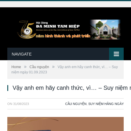
NAVIGATE
»
»
Home
Cầu nguyện
Vậy anh em hãy canh thức, vì… – Suy
niệm ngày 01.09.2023
Vậy anh em hãy canh thức, vì… – Suy niệm 
ON
31/08/2023
CẦU NGUYỆN
,
SUY NIỆM HẰNG NGÀY