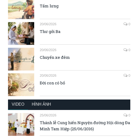
Tấm lưng
20/06/2026
0
Thư gởi Ba
20/06/2026
0
Chuyến xe đêm
20/06/2026
0
Đời con có bố
VIDEO
HÌNH ẢNH
25/06/2026
0
Thánh lễ Cung hiến Nguyện đường Hội dòng Đa
Minh Tam Hiệp (25/06/2016)