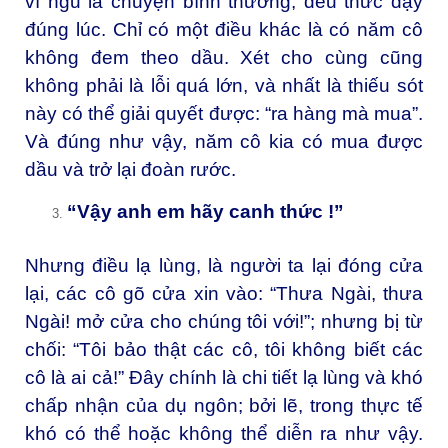
vì ngủ là chuyện bình thường, đều thức dậy
đúng lúc. Chỉ có một điều khác là có năm cô
không đem theo dầu. Xét cho cùng cũng
không phải là lỗi quá lớn, và nhất là thiếu sót
này có thể giải quyết được: “ra hàng mà mua”.
Và đúng như vậy, năm cô kia có mua được
dầu và trở lại đoàn rước.
“Vậy anh em hãy canh thức !”
Nhưng điều lạ lùng, là người ta lại đóng cửa
lại, các cô gõ cửa xin vào: “Thưa Ngài, thưa
Ngài! mở cửa cho chúng tôi với!”; nhưng bị từ
chối: “Tôi bảo thật các cô, tôi không biết các
cô là ai cả!” Đây chính là chi tiết lạ lùng và khó
chấp nhận của dụ ngôn; bởi lẽ, trong thực tế
khó có thể hoặc không thể diễn ra như vậy.