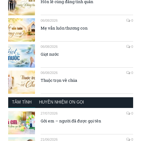
Hôn lễ cùng đấng tình quân
06/08/2026
0
Mẹ vẫn luôn thương con
06/08/2026
0
Giọt nước
06/08/2026
0
Thuộc trọn về chúa
TÂM TÌNH
HUYỀN NHIỆM ƠN GỌI
27/07/2026
0
Gởi em – người đã được gọi tên
21/06/2026
0