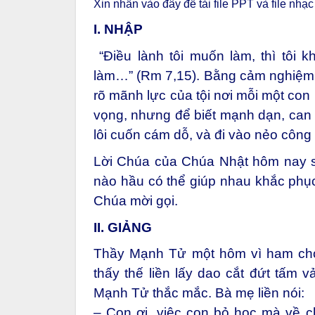
Xin nhấn vào đây để tải file PPT và file nhạc
I. NHẬP
“Điều lành tôi muốn làm, thì tôi kh
làm…” (Rm 7,15). Bằng cảm nghiệm 
rõ mãnh lực của tội nơi mỗi một con
vọng, nhưng để biết mạnh dạn, can
lôi cuốn cám dỗ, và đi vào nẻo công
Lời Chúa của Chúa Nhật hôm nay sẽ
nào hầu có thể giúp nhau khắc phụ
Chúa mời gọi.
II. GIẢNG
Thầy Mạnh Tử một hôm vì ham chơi
thấy thế liền lấy dao cắt đứt tấm 
Mạnh Tử thắc mắc. Bà mẹ liền nói:
– Con ơi, việc con bỏ học mà về 