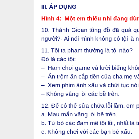
III. ÁP DỤNG
Hình 4
: Một em thiếu nhi đang dù
10. Thánh Gioan tông đồ đã quả qu
người?-
Ai nói mình không có tội là n
11. Tội ta phạm thường là tội nào?
Đó là các tội:
– Ham chơi game và lười biếng khôn
– Ăn trộm ăn cắp tiền của cha mẹ và
– Xem phim ảnh xấu và chửi tục nói
– Không vâng lời các bề trên.
12. Để có thể sửa chữa lỗi lầm, em p
a. Mau mắn vâng lời bề trên.
b. Từ bỏ các đam mê tội
lỗi, nhất
là 
c. Không chơi với các bạn bè xấu.