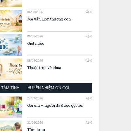
06/08/2026
0
Mẹ vẫn luôn thương con
06/08/2026
0
Giọt nước
06/08/2026
0
Thuộc trọn về chúa
TÂM TÌNH
HUYỀN NHIỆM ƠN GỌI
27/07/2026
0
Gởi em – người đã được gọi tên
21/06/2026
0
Tấm lưng