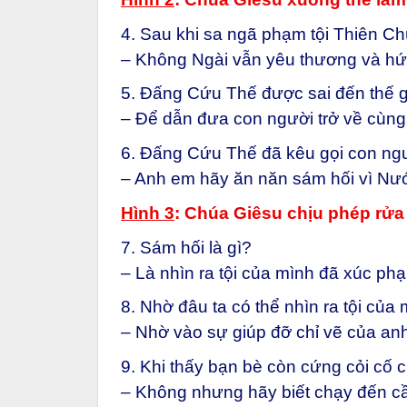
4. Sau khi sa ngã phạm tội Thiên C
– Không Ngài vẫn yêu thương và h
5. Đấng Cứu Thế được sai đến thế g
– Để dẫn đưa con người trở về cùng
6. Đấng Cứu Thế đã kêu gọi con ng
– Anh em hãy ăn năn sám hối vì Nướ
Hình 3
: Chúa Giêsu chịu phép rửa
7. Sám hối là gì?
– Là nhìn ra tội của mình đã xúc p
8. Nhờ đâu ta có thể nhìn ra tội củ
– Nhờ vào sự giúp đỡ chỉ vẽ của an
9. Khi thấy bạn bè còn cứng cỏi cố 
– Không nhưng hãy biết chạy đến c