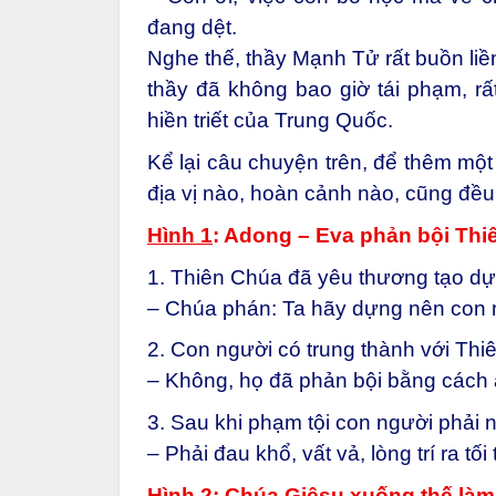
đang dệt.
Nghe thế, thầy Mạnh Tử rất buồn liền
thầy đã không bao giờ tái phạm, r
hiền triết của Trung Quốc.
Kể lại câu chuyện trên, để thêm một
địa vị nào, hoàn cảnh nào, cũng đều 
Hình 1
: Adong – Eva phản bội Thi
1. Thiên Chúa đã yêu thương tạo d
– Chúa phán: Ta hãy dựng nên con n
2. Con người có trung thành với Th
– Không, họ đã phản bội bằng cách 
3. Sau khi phạm tội con người phải 
– Phải đau khổ, vất vả, lòng trí ra tối
Hình 2
: Chúa Giêsu xuống thế làm