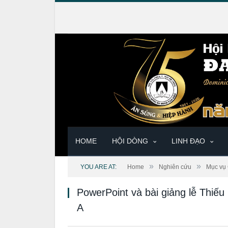
HOME
HỘI DÒNG
LINH ĐẠO
»
»
YOU ARE AT:
Home
Nghiên cứu
Mục vụ 
PowerPoint và bài giảng lễ Thiế
A