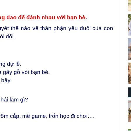
ng dao để đánh nhau với bạn bè.
yết thế nào về thân phận yếu đuối của con
ói dối.
g dự lễ.
 gây gỗ với bạn bè.
 bậy.
hải làm gì?
trộm cắp, mê game, trốn học đi chơi….