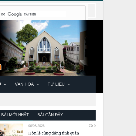
U
VĂN HÓA
TƯ LIỆU
BÀI MỚI NHẤT
BÀI GẦN ĐÂY
06/08/2026
0
Hôn lễ cùng đấng tình quân