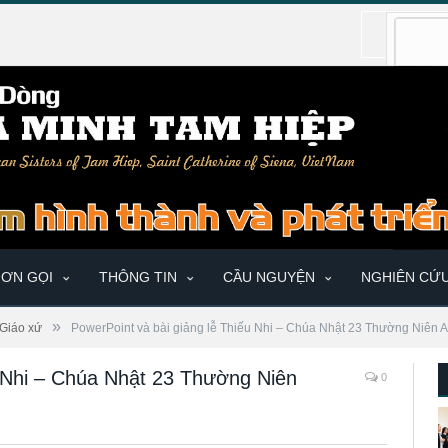
ƠN GỌI
THÔNG TIN
CẦU NGUYỆN
NGHIÊN CỨ
»
Giáo xứ
PowerPoint và bài giảng lễ Thiếu Nhi – Chúa Nhật 23 Thường Niên A
u Nhi – Chúa Nhật 23 Thường Niên
0