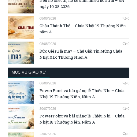
Nếu nó chết đi, nó sẽ sinh nhiều hoa trái – SN
ngày 10.08.2026
08/08/2026
0
Chầu Thánh Thể – Chúa Nhật 19 Thường Niên,
năm A
08/08/2026
0
Đức Giêsu là ma? – Chú Giải Tin Mừng Chúa
Nhật XIX Thường Niên A
MỤC VỤ GIÁO XỨ
06/08/2026
0
PowerPoint và bài giảng lễ Thiếu Nhi – Chúa
Nhật 19 Thường Niên, Năm A
30/07/2026
0
PowerPoint và bài giảng lễ Thiếu Nhi – Chúa
Nhật 18 Thường Niên, Năm A
23/07/2026
0