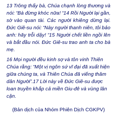
13
Trông thấy bà, Chúa chạnh lòng thương và
nói: “Bà đừng khóc nữa! “
14
Rồi Người lại gần,
sờ vào quan tài. Các người khiêng dừng lại.
Đức Giê-su nói: “Này người thanh niên, tôi bảo
anh: hãy trỗi dậy! “
15
Người chết liền ngồi lên
và bắt đầu nói. Đức Giê-su trao anh ta cho bà
mẹ.
16
Mọi người đều kinh sợ và tôn vinh Thiên
Chúa rằng: “Một vị ngôn sứ vĩ đại đã xuất hiện
giữa chúng ta, và Thiên Chúa đã viếng thăm
dân Người”.
17
Lời này về Đức Giê-su được
loan truyền khắp cả miền Giu-đê và vùng lân
cận.
(Bản dịch của Nhóm Phiên Dịch CGKPV)