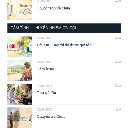
06/08/2026
0
Thuộc trọn về chúa
TÂM TÌNH
HUYỀN NHIỆM ƠN GỌI
27/07/2026
0
Gởi em – người đã được gọi tên
21/06/2026
0
Tấm lưng
20/06/2026
0
Thư gởi Ba
20/06/2026
0
Chuyến xe đêm