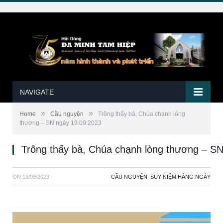
NAVIGATE
»
»
Home
Cầu nguyện
Trông thấy bà, Chúa chạnh lòng
thương – SN ngày 19.09.2023
Trông thấy bà, Chúa chạnh lòng thương – S
ON
18/09/2023
CẦU NGUYỆN
,
SUY NIỆM HẰNG NGÀY