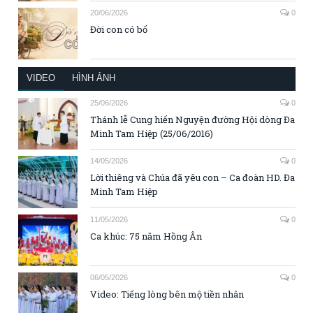
20/06/2026
0
Đời con có bố
VIDEO
HÌNH ẢNH
25/06/2026
0
Thánh lễ Cung hiến Nguyện đường Hội dòng Đa
Minh Tam Hiệp (25/06/2016)
14/05/2026
0
Lời thiêng và Chúa đã yêu con – Ca đoàn HD. Đa
Minh Tam Hiệp
11/05/2026
0
Ca khúc: 75 năm Hồng Ân
06/05/2026
0
Video: Tiếng lòng bên mộ tiền nhân