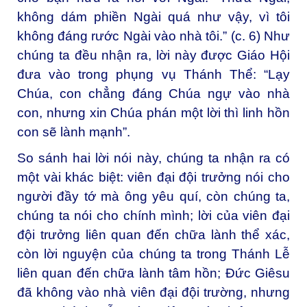
không dám phiền Ngài quá như vậy, vì tôi
không đáng rước Ngài vào nhà tôi.” (c. 6) Như
chúng ta đều nhận ra, lời này được Giáo Hội
đưa vào trong phụng vụ Thánh Thể: “Lạy
Chúa, con chẳng đáng Chúa ngự vào nhà
con, nhưng xin Chúa phán một lời thì linh hồn
con sẽ lành mạnh”.
So sánh hai lời nói này, chúng ta nhận ra có
một vài khác biệt: viên đại đội trưởng nói cho
người đầy tớ mà ông yêu quí, còn chúng ta,
chúng ta nói cho chính mình; lời của viên đại
đội trưởng liên quan đến chữa lành thể xác,
còn lời nguyện của chúng ta trong Thánh Lễ
liên quan đến chữa lành tâm hồn; Đức Giêsu
đã không vào nhà viên đại đội trường, nhưng