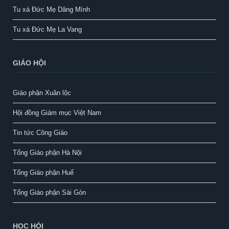
Tu xá Đức Mẹ Dâng Mình
Tu xá Đức Mẹ La Vang
GIÁO HỘI
Giáo phận Xuân lộc
Hội đồng Giám mục Việt Nam
Tin tức Công Giáo
Tổng Giáo phận Hà Nội
Tổng Giáo phận Huế
Tổng Giáo phận Sài Gòn
HỌC HỎI