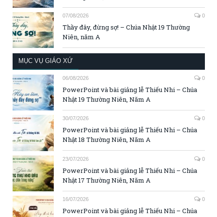
07/08/2026
0
Thầy đây, đừng sợ! – Chúa Nhật 19 Thường
Niên, năm A
MỤC VỤ GIÁO XỨ
06/08/2026
0
PowerPoint và bài giảng lễ Thiếu Nhi – Chúa
Nhật 19 Thường Niên, Năm A
30/07/2026
0
PowerPoint và bài giảng lễ Thiếu Nhi – Chúa
Nhật 18 Thường Niên, Năm A
23/07/2026
0
PowerPoint và bài giảng lễ Thiếu Nhi – Chúa
Nhật 17 Thường Niên, Năm A
16/07/2026
0
PowerPoint và bài giảng lễ Thiếu Nhi – Chúa