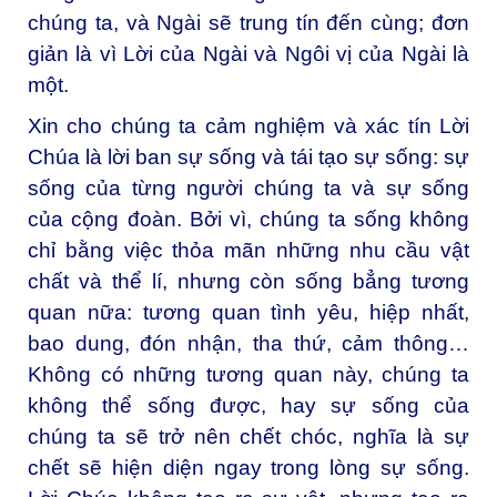
chúng ta, và Ngài sẽ trung tín đến cùng; đơn
giản là vì Lời của Ngài và Ngôi vị của Ngài là
một.
Xin cho chúng ta cảm nghiệm và xác tín Lời
Chúa là lời ban sự sống và tái tạo sự sống: sự
sống của từng người chúng ta và sự sống
của cộng đoàn. Bởi vì, chúng ta sống không
chỉ bằng việc thỏa mãn những nhu cầu vật
chất và thể lí, nhưng còn sống bẳng tương
quan nữa: tương quan tình yêu, hiệp nhất,
bao dung, đón nhận, tha thứ, cảm thông…
Không có những tương quan này, chúng ta
không thể sống được, hay sự sống của
chúng ta sẽ trở nên chết chóc, nghĩa là sự
chết sẽ hiện diện ngay trong lòng sự sống.