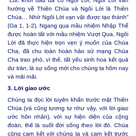
“Lúc khởi đầu đã có Ngôi Lời, Ngôi Lời vẫn
hướng về Thiên Chúa và Ngôi Lời là Thiên
Chúa… Nhờ Ngôi Lời vạn vật được tạo thành”
(Ga 1, 1-2). Ngang qua mầu nhiệm Nhập Thể
được hoàn tất với mầu nhiệm Vượt Qua, Ngôi
Lời đã thực hiện trọn vẹn ý muốn của Chúa
Cha, đã chu toàn hoàn hảo sứ mạng Chúa
Cha trao phó, vì thế, tất yếu sinh hoa kết quả
dư tràn, là sự sống mới cho chúng ta hôm nay
và mãi mãi.
3. Lời giao ước
Chúng ta đọc lời tuyên khấn trước mặt Thiên
Chúa (và cũng tương tư như vậy, với lời giao
ước hôn nhân), với sự hiện diện của cộng
đoàn, thế là suốt đời sống theo lời đó. Chúa
cũng cam kết với chúng ta và cam kết trước