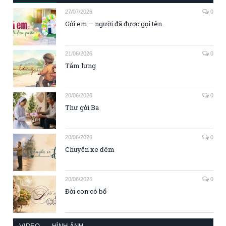
27/07/2026
0
Gởi em – người đã được gọi tên
21/06/2026
0
Tấm lưng
20/06/2026
0
Thư gởi Ba
20/06/2026
0
Chuyến xe đêm
20/06/2026
0
Đời con có bố