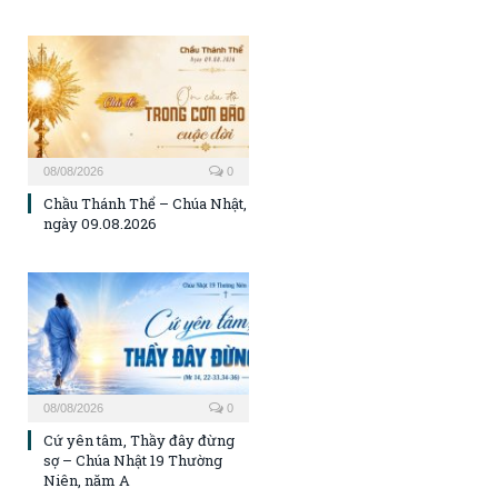
08/08/2026
0
Chầu Thánh Thể – Chúa Nhật,
ngày 09.08.2026
08/08/2026
0
Cứ yên tâm, Thầy đây đừng
sợ – Chúa Nhật 19 Thường
Niên, năm A