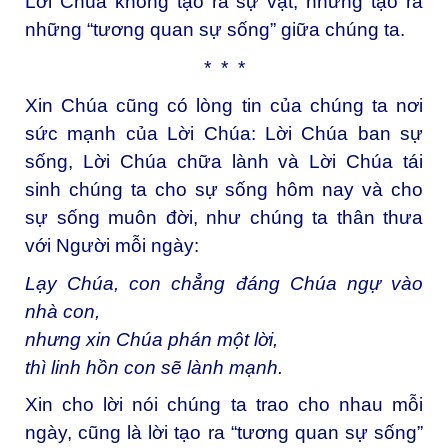
Lời Chúa không tạo ra sự vật, nhưng tạo ra
những “tương quan sự sống” giữa chúng ta.
* * *
Xin Chúa cũng có lòng tin của chúng ta nơi
sức mạnh của Lời Chúa: Lời Chúa ban sự
sống, Lời Chúa chữa lành và Lời Chúa tái
sinh chúng ta cho sự sống hôm nay và cho
sự sống muôn đời, như chúng ta thân thưa
với Người mỗi ngày:
Lạy Chúa, con chẳng đáng Chúa ngự vào
nhà con,
nhưng xin Chúa phán một lời,
thì linh hồn con sẽ lành mạnh.
Xin cho lời nói chúng ta trao cho nhau mỗi
ngày, cũng là lời tạo ra “tương quan sự sống”