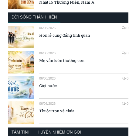
Nhật 16 Thường Niên, Năm A
ĐỜI SỐNG THÁNH HIẾN
06/08/2026
0
Hôn lễ cùng đấng tình quân
06/08/2026
0
Mẹ vẫn luôn thương con
06/08/2026
0
Giọt nước
06/08/2026
0
Thuộc trọn về chúa
TÂM TÌNH
HUYỀN NHIỆM ƠN GỌI