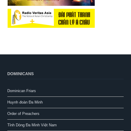
DOMINICANS
Dominican Friars
Huynh đoàn Đa Minh
Order of Preachers
Tỉnh Dòng Đa Minh Việt Nam