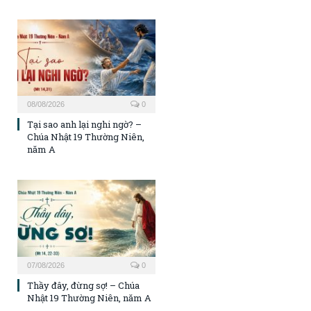
08/08/2026
0
Tại sao anh lại nghi ngờ? –
Chúa Nhật 19 Thường Niên,
năm A
07/08/2026
0
Thầy đây, đừng sợ! – Chúa
Nhật 19 Thường Niên, năm A