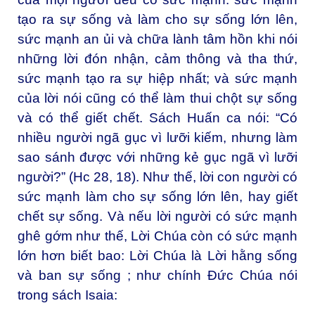
tạo ra sự sống và làm cho sự sống lớn lên,
sức mạnh an ủi và chữa lành tâm hồn khi nói
những lời đón nhận, cảm thông và tha thứ,
sức mạnh tạo ra sự hiệp nhất; và sức mạnh
của lời nói cũng có thể làm thui chột sự sống
và có thể giết chết. Sách Huấn ca nói: “Có
nhiều người ngã gục vì lưỡi kiếm, nhưng làm
sao sánh được với những kẻ gục ngã vì lưỡi
người?” (Hc 28, 18). Như thế, lời con người có
sức mạnh làm cho sự sống lớn lên, hay giết
chết sự sống. Và nếu lời người có sức mạnh
ghê gớm như thế, Lời Chúa còn có sức mạnh
lớn hơn biết bao: Lời Chúa là Lời hằng sống
và ban sự sống ; như chính Đức Chúa nói
trong sách Isaia: