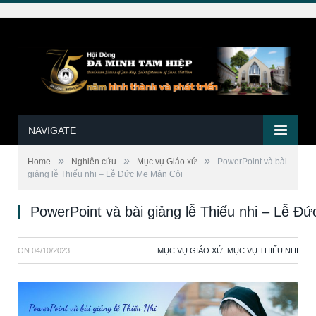
NAVIGATE
»
»
»
Home
Nghiên cứu
Mục vụ Giáo xứ
PowerPoint và bài
giảng lễ Thiếu nhi – Lễ Đức Mẹ Mân Côi
PowerPoint và bài giảng lễ Thiếu nhi – Lễ Đ
ON
04/10/2023
MỤC VỤ GIÁO XỨ
,
MỤC VỤ THIẾU NHI