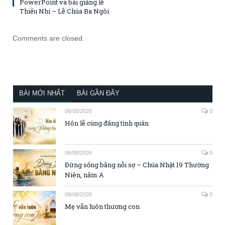
PowerPoint và bài giảng lễ
Thiếu Nhi – Lễ Chúa Ba Ngôi
Comments are closed.
BÀI MỚI NHẤT
BÀI GẦN ĐÂY
06/08/2026
0
Hôn lễ cùng đấng tình quân
06/08/2026
0
Đừng sống bằng nỗi sợ – Chúa Nhật 19 Thường
Niên, năm A
06/08/2026
0
Mẹ vẫn luôn thương con