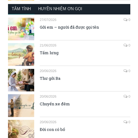
TÂM TÌNH
HUYỀN NHIỆM ƠN GỌI
27/07/2026
0
Gởi em – người đã được gọi tên
21/06/2026
0
Tấm lưng
20/06/2026
0
Thư gởi Ba
20/06/2026
0
Chuyến xe đêm
20/06/2026
0
Đời con có bố