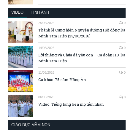
VIDEO
HÌNH ẢNH
25/06/2026
0
Thánh lễ Cung hiến Nguyện đường Hội dòng Đa
Minh Tam Hiệp (25/06/2016)
14/05/2026
0
Lời thiêng và Chúa đã yêu con – Ca đoàn HD. Đa
Minh Tam Hiệp
11/05/2026
0
Ca khúc: 75 năm Hồng Ân
06/05/2026
0
Video: Tiếng lòng bên mộ tiền nhân
GIÁO DỤC MẦM NON