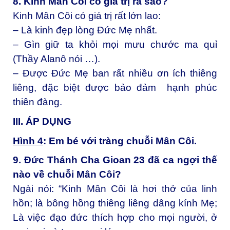
8. Kinh Mân Côi có giá trị ra sao?
Kinh Mân Côi có giá trị rất lớn lao:
– Là kinh đẹp lòng Đức Mẹ nhất.
– Gìn giữ ta khỏi mọi mưu chước ma quỉ
(Thầy Alanô nói …).
– Được Đức Mẹ ban rất nhiều ơn ích thiêng
liêng, đặc biệt được bảo đảm hạnh phúc
thiên đàng.
III. ÁP DỤNG
Hình 4
: Em bé với tràng chuỗi Mân Côi.
9. Đức Thánh Cha Gioan 23 đã ca ngợi thế
nào về chuỗi Mân Côi?
Ngài nói: “Kinh Mân Côi là hơi thở của linh
hồn; là bông hồng thiêng liêng dâng kính Mẹ;
Là việc đạo đức thích hợp cho mọi người, ở