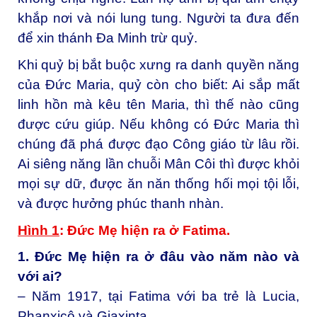
khắp nơi và nói lung tung. Người ta đưa đến
để xin thánh Đa Minh trừ quỷ.
Khi quỷ bị bắt buộc xưng ra danh quyền năng
của Đức Maria, quỷ còn cho biết: Ai sắp mất
linh hồn mà kêu tên Maria, thì thế nào cũng
được cứu giúp. Nếu không có Đức Maria thì
chúng đã phá được đạo Công giáo từ lâu rồi.
Ai siêng năng lần chuỗi Mân Côi thì được khỏi
mọi sự dữ, được ăn năn thống hối mọi tội lỗi,
và được hưởng phúc thanh nhàn.
Hình 1
: Đức Mẹ hiện ra ở Fatima.
1. Đức Mẹ hiện ra ở đâu vào năm nào và
với ai?
– Năm 1917, tại Fatima với ba trẻ là Lucia,
Phanxicô và Giaxinta.