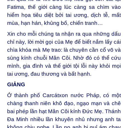
Fatima, thế giới càng lúc càng sa chìm vào
hiểm họa tiêu diệt bởi tai ương, dịch tễ, mất
mùa, hạn hán, khủng bố, chiến tranh…
Xin cho mỗi chúng ta nhận ra qua những dấu
chỉ này, lời mời gọi của Mẹ để biết nắm lấy cái
chìa khóa mà Mẹ trao: là chuyên cần cổ võ và
sùng kính chuỗi Mân Côi. Nhờ đó có thể cứu
mình, gia đình và thế giới tội lỗi này khỏi mọi
tai ương, đau thương và bất hạnh.
GIẢNG
Ở thành phố Carcátxon nước Pháp, có một
chàng thanh niên khô đạo, ngạo mạn và chê
bai phép lần hạt Mân Côi kính Đức Mẹ. Thánh
Đa Minh nhiều lần khuyên nhủ nhưng anh ta
không chịu nghe. Lần nọ anh bị quỉ ám chạy