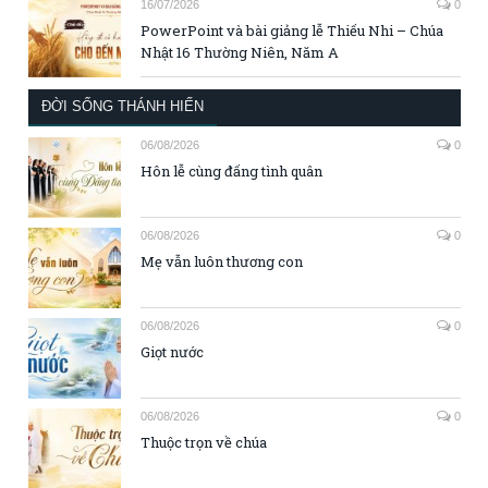
16/07/2026
0
PowerPoint và bài giảng lễ Thiếu Nhi – Chúa
Nhật 16 Thường Niên, Năm A
ĐỜI SỐNG THÁNH HIẾN
06/08/2026
0
Hôn lễ cùng đấng tình quân
06/08/2026
0
Mẹ vẫn luôn thương con
06/08/2026
0
Giọt nước
06/08/2026
0
Thuộc trọn về chúa