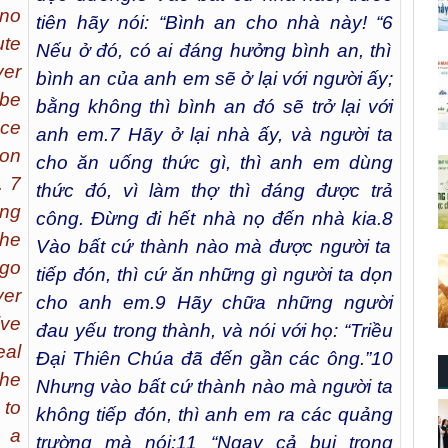
 no
tiên hãy nói: “Bình an cho nhà này! “
6
ute
Nếu ở đó, có ai đáng hưởng bình an, thì
er
bình an của anh em sẽ ở lại với người ấy;
 be
bằng không thì bình an đó sẽ trở lại với
ace
anh em.
7
Hãy ở lại nhà ấy, và người ta
pon
cho ăn uống thức gì, thì anh em dùng
. 7
thức đó, vì làm thợ thì đáng được trả
ing
công. Đừng đi hết nhà nọ đến nhà kia.
8
the
Vào bất cứ thành nào mà được người ta
 go
tiếp đón, thì cứ ăn những gì người ta dọn
er
cho anh em.
9
Hãy chữa những người
ive
đau yếu trong thành, và nói với họ: “Triều
eal
Đại Thiên Chúa đã đến gần các ông.”
10
The
Nhưng vào bất cứ thành nào mà người ta
to
không tiếp đón, thì anh em ra các quảng
r a
trường mà nói:
11
“Ngay cả bụi trong