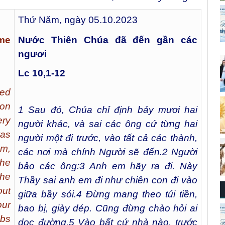
Thứ Năm, ngày 05.10.2023
me
Nước Thiên Chúa đã đến gần các
ngươi
Lc 10,1-12
ed
 on
1
Sau đó, Chúa chỉ định bảy mươi hai
ery
người khác, và sai các ông cứ từng hai
was
người một đi trước, vào tất cả các thành,
em,
các nơi mà chính Người sẽ đến.
2
Người
the
bảo các ông:
3
Anh em hãy ra đi. Này
the
Thầy sai anh em đi như chiên con đi vào
ut
giữa bầy sói.
4
Đừng mang theo túi tiền,
our
bao bị, giày dép. Cũng đừng chào hỏi ai
mbs
dọc đường.
5
Vào bất cứ nhà nào, trước