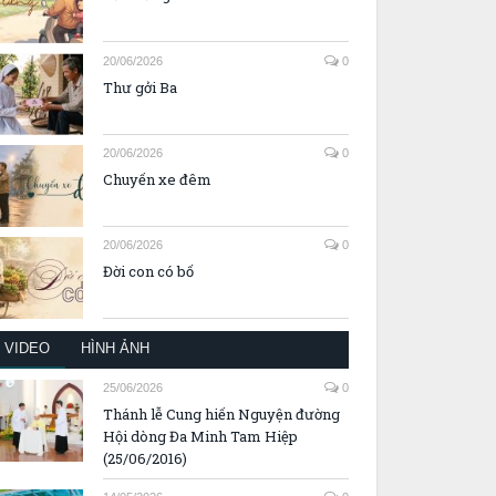
20/06/2026
0
Thư gởi Ba
20/06/2026
0
Chuyến xe đêm
20/06/2026
0
Đời con có bố
VIDEO
HÌNH ẢNH
25/06/2026
0
Thánh lễ Cung hiến Nguyện đường
Hội dòng Đa Minh Tam Hiệp
(25/06/2016)