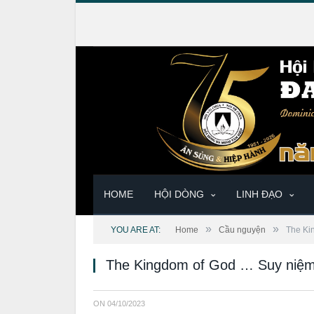
HOME
HỘI DÒNG
LINH ĐẠO
»
»
YOU ARE AT:
Home
Cầu nguyện
The Ki
The Kingdom of God … Suy niệm
ON
04/10/2023