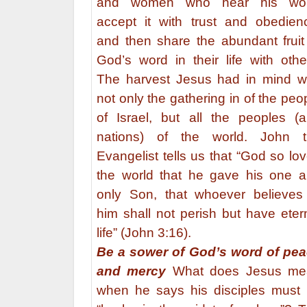
and women who hear his wor
accept it with trust and obedien
and then share the abundant fruit
God’s word in their life with othe
The harvest Jesus had in mind 
not only the gathering in of the peo
of Israel, but all the peoples (
nations) of the world. John t
Evangelist tells us that “God so lo
the world that he gave his one 
only Son, that whoever believes
him shall not perish but have eter
life” (John 3:16).
Be a sower of God’s word of pe
and mercy
What does Jesus me
when he says his disciples must