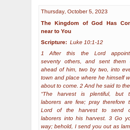
Thursday, October 5, 2023
The Kingdom of God Has Co
near to You
Scripture:
Luke 10:1-12
1 After this the Lord appoint
seventy others, and sent them
ahead of him, two by two, into ev
town and place where he himself 
about to come. 2 And he said to th
“The harvest is plentiful, but 
laborers are few; pray therefore 
Lord of the harvest to send o
laborers into his harvest. 3 Go y
way; behold, I send you out as la