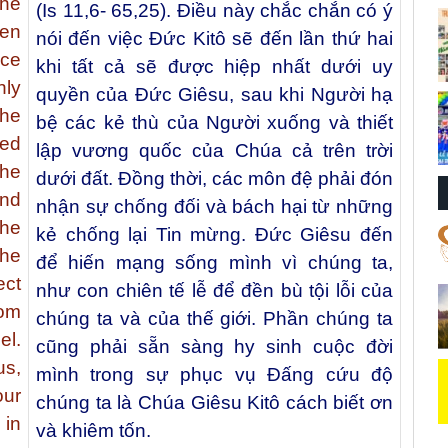
The
(Is 11,6- 65,25). Điều này chắc chắn có ý
hen
nói đến việc Đức Kitô sẽ đến lần thứ hai
ace
khi tất cả sẽ được hiệp nhất dưới uy
nly
quyền của Đức Giêsu, sau khi Người hạ
the
bệ các kẻ thù của Người xuống và thiết
ted
lập vương quốc của Chúa cả trên trời
 he
dưới đất. Đồng thời, các môn đệ phải đón
nd
nhận sự chống đối và bách hại từ những
the
kẻ chống lại Tin mừng. Đức Giêsu đến
he
để hiến mạng sống mình vì chúng ta,
ect
như con chiên tế lễ để đền bù tội lỗi của
om
chúng ta và của thế giới. Phần chúng ta
el.
cũng phải sẵn sàng hy sinh cuộc đời
us,
mình trong sự phục vụ Đấng cứu độ
our
chúng ta là Chúa Giêsu Kitô cách biết ơn
 in
và khiêm tốn.