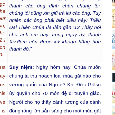
 go
thành các ông dính chân chúng tôi,
the
chúng tôi cũng xin giũ trả lại các ông. Tuy
our
nhiên các ông phải biết điều này: Triều
u;
Đại Thiên Chúa đã đến gần.”
12
Thầy nói
the
cho anh em hay: trong ngày ấy, thành
2 I
Xơ-đôm còn được xử khoan hồng hơn
 on
thành đó.”
n.
est
Suy niệm:
Ngày hôm nay, Chúa muốn
day
chúng ta thu hoạch loại mùa gặt nào cho
us
vương quốc của Người? Khi Đức Giêsu
is
ủy quyền cho 70 môn đệ đi truyền giáo,
ave
Người cho họ thấy cảnh tượng của cánh
 is
đồng rộng lớn sẵn sàng cho một mùa gặt