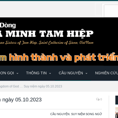
ƠN GỌI
THÔNG TIN
CẦU NGUYỆN
NGHIÊN CỨ
ngdom of God … Suy niệm ngày 05.10.2023
 ngày 05.10.2023
0
CẦU NGUYỆN
,
SUY NIỆM SONG NGỮ