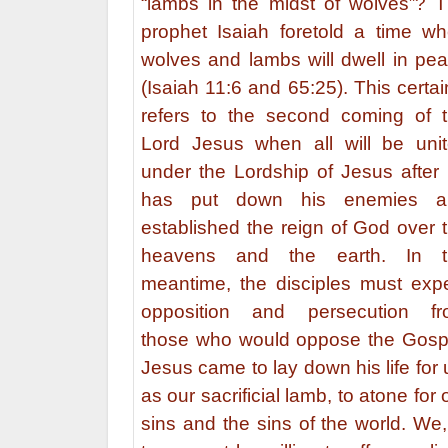
“lambs in the midst of wolves”? 
prophet Isaiah foretold a time w
wolves and lambs will dwell in pe
(Isaiah 11:6 and 65:25). This certai
refers to the second coming of 
Lord Jesus when all will be uni
under the Lordship of Jesus after
has put down his enemies a
established the reign of God over 
heavens and the earth. In t
meantime, the disciples must exp
opposition and persecution fr
those who would oppose the Gosp
Jesus came to lay down his life for 
as our sacrificial lamb, to atone for 
sins and the sins of the world. We,