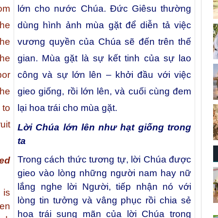
dom
lớn cho nước Chúa. Đức Giêsu thường
the
dùng hình ảnh mùa gặt để diễn tả việc
the
vương quyền của Chúa sẽ đến trên thế
The
gian. Mùa gặt là sự kết tinh của sự lao
bor
công và sự lớn lên – khởi đầu với việc
he
gieo giống, rồi lớn lên, và cuối cùng đem
to
lại hoa trái cho mùa gặt.
uit
Lời Chúa lớn lên như hạt giống trong
ta
Trong cách thức tương tự, lời Chúa được
ed
gieo vào lòng những người nam hay nữ
lắng nghe lời Người, tiếp nhận nó với
 is
lòng tin tưởng và vâng phục rồi chia sẻ
men
hoa trái sung mãn của lời Chúa trong