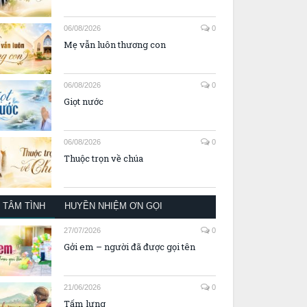
06/08/2026
0
Mẹ vẫn luôn thương con
06/08/2026
0
Giọt nước
06/08/2026
0
Thuộc trọn về chúa
TÂM TÌNH
HUYỀN NHIỆM ƠN GỌI
27/07/2026
0
Gởi em – người đã được gọi tên
21/06/2026
0
Tấm lưng