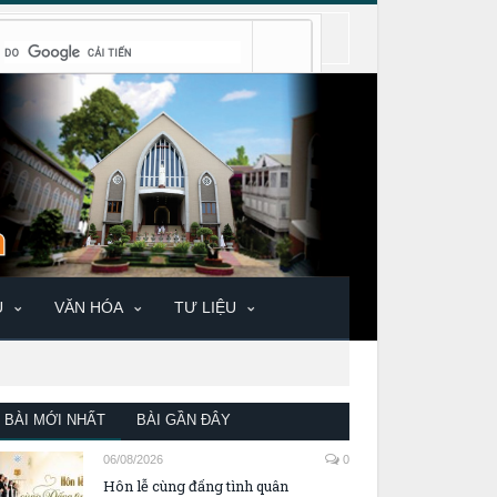
U
VĂN HÓA
TƯ LIỆU
BÀI MỚI NHẤT
BÀI GẦN ĐÂY
06/08/2026
0
Hôn lễ cùng đấng tình quân