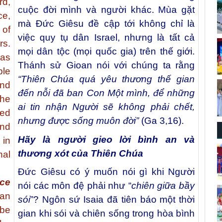
d,
cuộc đời mình và người khác. Mùa gặt
ce,
mà Đức Giêsu đề cập tới không chỉ là
 of
việc quy tụ dân Israel, nhưng là tất cả
rs.
mọi dân tộc (mọi quốc gia) trên thế giới.
was
Thánh sử Gioan nói với chúng ta rằng
ple
“Thiên Chúa quá yêu thương thế gian
and
đến nỗi đã ban Con Một mình, để những
he
ai tin nhận Người sẽ không phải chết,
ved
nhưng được sống muôn đời”
(Ga 3,16).
and
Hãy là người gieo lời bình an và
 in
thương xót của Thiên Chúa
nal
Đức Giêsu có ý muốn nói gì khi Người
ace
nói các môn đệ phải như “
chiên giữa bầy
an
sói
”? Ngôn sứ Isaia đã tiên báo một thời
 be
gian khi sói và chiên sống trong hòa bình